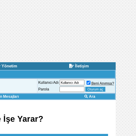
Yönetim
İletişim
Kullanıcı Adı
Beni Anımsa?
Parola
 Mesajları
Ara
 İşe Yarar?