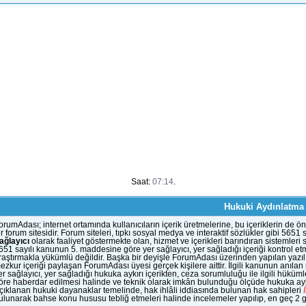
Saat:
07:14
.
Hukuki Aydınlatma
orumAdası; internet ortamında kullanıcıların içerik üretmelerine, bu içeriklerin d
ir forum sitesidir. Forum siteleri, tıpkı sosyal medya ve interaktif sözlükler gibi 56
ağlayıcı
olarak faaliyet göstermekte olan, hizmet ve içerikleri barındıran sistemleri
651 sayılı kanunun 5. maddesine göre yer sağlayıcı, yer sağladığı içeriği kontrol et
raştırmakla yükümlü değildir. Başka bir deyişle ForumAdası üzerinden yapılan yazılı
ezkur içeriği paylaşan ForumAdası üyesi gerçek kişilere aittir. İlgili kanunun anıla
er sağlayıcı, yer sağladığı hukuka aykırı içerikten, ceza sorumluluğu ile ilgili hük
öre haberdar edilmesi halinde ve teknik olarak imkân bulunduğu ölçüde hukuka aykı
çıklanan hukuki dayanaklar temelinde, hak ihlâli iddiasında bulunan hak sahipleri
ulunarak bahse konu hususu tebliğ etmeleri halinde incelemeler yapılıp, en geç 2 gün