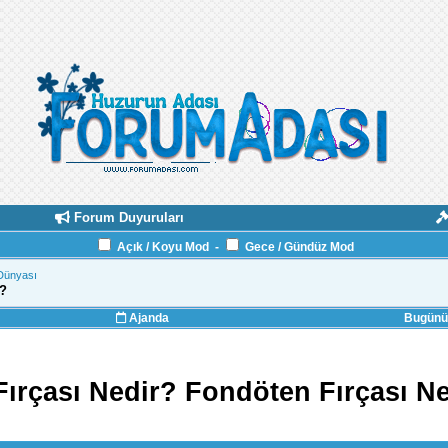
Forum Duyuruları
Açık / Koyu Mod
-
Gece / Gündüz Mod
Dünyası
r?
Ajanda
Bugünün
ırçası Nedir? Fondöten Fırçası Ne