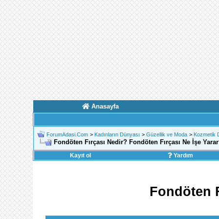
Anasayfa
ForumAdasi.Com
>
Kadınların Dünyası
>
Güzellik ve Moda
>
Kozmetik 
Fondöten Fırçası Nedir? Fondöten Fırçası Ne İşe Yara
Kayıt ol
Yardım
Fondöten F