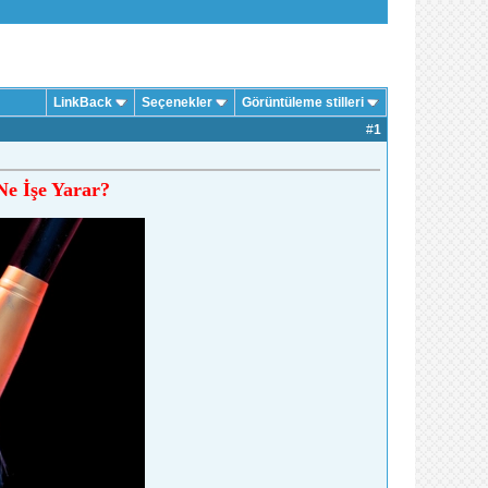
LinkBack
Seçenekler
Görüntüleme stilleri
#
1
Ne İşe Yarar?