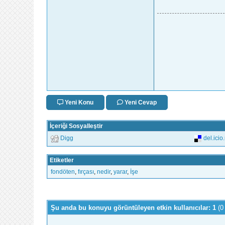
Yeni Konu
Yeni Cevap
İçeriği Sosyalleştir
Digg
del.icio
Etiketler
fondöten
,
fırçası
,
nedir
,
yarar
,
İşe
Şu anda bu konuyu görüntüleyen etkin kullanıcılar: 1
(0