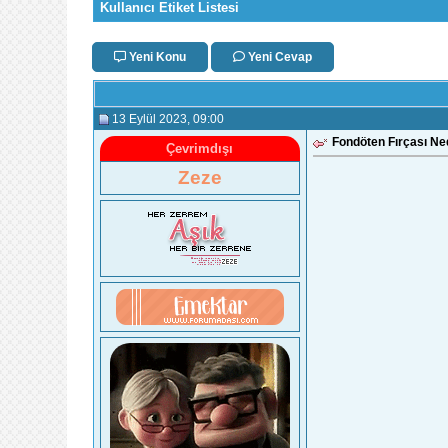
Kullanıcı Etiket Listesi
Yeni Konu
Yeni Cevap
13 Eylül 2023
, 09:00
Fondöten Fırçası Ned
Çevrimdışı
Zeze