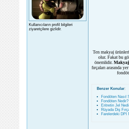
Kullanıcıların profil bilgileri
ziyaretçilere gizlidir.
Ten makyaj ürünleri 
olur. Fakat bu g
önemlidir.
Makyajı
fırçaları arasında ye
fondöt
Benzer Konular
:
Fondöten Nasıl S
Fondöten Nedir?
Eritretin Jel Ned
Rüyada Diş Fırç
Farelerdeki DPI 