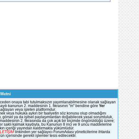
 Metni
e önceden onaya tabi tutulmaksızın yayımlanabilmesine olanak sağlayan
51 sayılı kanunun 2. maddesinin 1. fıkrasının "m" bendine göre
Yer
 sağlayan veya işleten platformdur.
mek veya hukuka aykırı bir faaliyetin söz konusu olup olmadığını
, görsel ya da işitsel paylaşımlardan doğabilecek yasal sorumluluk,
n maddesinin 2. fıkrasında da çok açık bir biçimde öngörüldüğü üzere;
ümler saklı kalmak kaydıyla, bu Kanunun 8 inci ve 9 uncu maddelerine
rı içeriği yayından kaldırmakla yükümlüdür.
İLETİŞİM
linkinden yer sağlayıcı ForumAdası yöneticilerine ihtarda
 içerisinde gerekli işlemler tesis edilecektir.