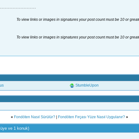
To view links or images in signatures your post count must be 10 or great
To view links or images in signatures your post count must be 10 or great
.us
StumbleUpon
«
Fondöten Nasıl Sürülür?
|
Fondöten Fırçası Yüze Nasıl Uygulanır?
»
 üye ve 1 konuk)