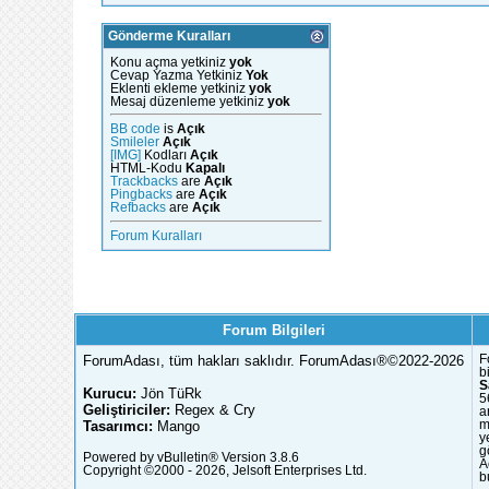
Gönderme Kuralları
Konu açma yetkiniz
yok
Cevap Yazma Yetkiniz
Yok
Eklenti ekleme yetkiniz
yok
Mesaj düzenleme yetkiniz
yok
BB code
is
Açık
Smileler
Açık
[IMG]
Kodları
Açık
HTML-Kodu
Kapalı
Trackbacks
are
Açık
Pingbacks
are
Açık
Refbacks
are
Açık
Forum Kuralları
Forum Bilgileri
ForumAdası, tüm hakları saklıdır. ForumAdası®©2022-2026
F
b
S
Kurucu:
Jön TüRk
5
Geliştiriciler:
Regex & Cry
a
Tasarımcı:
Mango
m
y
g
Powered by vBulletin® Version 3.8.6
A
Copyright ©2000 - 2026, Jelsoft Enterprises Ltd.
b