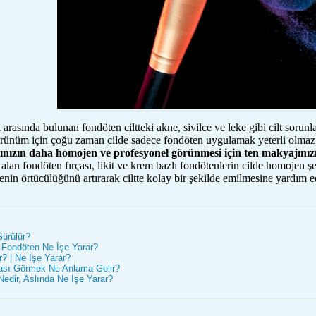
arasında bulunan fondöten ciltteki akne, sivilce ve leke gibi cilt sorunl
örünüm için çoğu zaman cilde sadece fondöten uygulamak yeterli olmaz, 
nızın daha homojen ve profesyonel görünmesi için ten makyajınızı 
r alan fondöten fırçası, likit ve krem bazlı fondötenlerin cilde homojen ş
enin örtücülüğünü artırarak ciltte kolay bir şekilde emilmesine yardım e
ürülür?
 Fondöten Ne İşe Yarar?
ir? | Ne İşe Yarar?
ası Görmek Ne Anlama Gelir?
Nedir, Aslında Ne İşe Yarar?