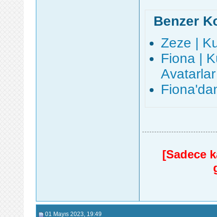
Benzer K
Zeze | K
Fiona | 
Avatarlar
Fiona'da
[Sadece ka
01 Mayıs 2023
, 19:49