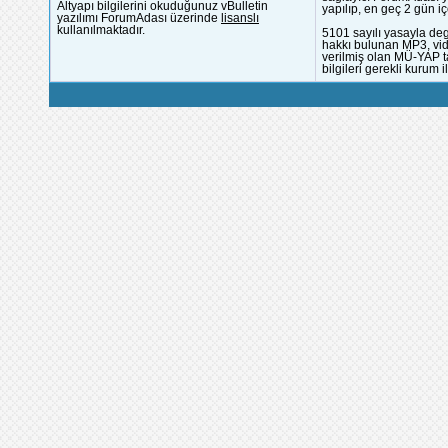
Altyapı bilgilerini okuduğunuz vBulletin
yapılıp, en geç 2 gün iç
yazılımı ForumAdası üzerinde
lisanslı
kullanılmaktadır.
5101 sayılı yasayla deg
hakkı bulunan MP3, vide
verilmiş olan MÜ-YAP ta
bilgileri gerekli kurum i