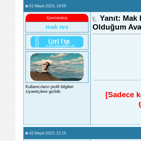
01 Mayıs 2023
, 19:55
Yanıt: Mak 
Çevrimdışı
Olduğum Avat
mak res
Kullanıcıların profil bilgileri
ziyaretçilere gizlidir.
[Sadece ka
02 Mayıs 2023
, 22:15