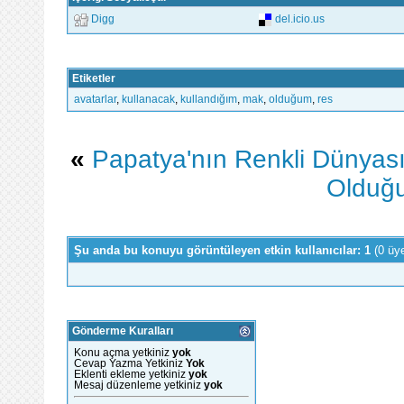
Digg
del.icio.us
Etiketler
avatarlar
,
kullanacak
,
kullandığım
,
mak
,
olduğum
,
res
«
Papatya'nın Renkli Dünyas
Olduğu
Şu anda bu konuyu görüntüleyen etkin kullanıcılar: 1
(0 üy
Gönderme Kuralları
Konu açma yetkiniz
yok
Cevap Yazma Yetkiniz
Yok
Eklenti ekleme yetkiniz
yok
Mesaj düzenleme yetkiniz
yok