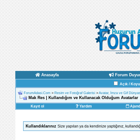
Anasayfa
Forum Duyur
Açık / Koy
ForumAdasi.Com
>
Resim ve Fotoğraf Galerisi
>
Avatar, İmza ve Gif Dünyas
Mak Res | Kullandığım ve Kullanacak Olduğum Avatarlar
Kayıt ol
Yardım
Ajan
Kullandıklarınız
Size yapılan ya da kendinize yaptığınız, kullandığ