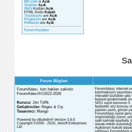
BB code
is
Açık
Smileler
Açık
[IMG]
Kodları
Açık
HTML-Kodu
Kapalı
Trackbacks
are
Açık
Pingbacks
are
Açık
Refbacks
are
Açık
Forum Kuralları
Sa
Forum Bilgileri
ForumAdası, tüm hakları saklıdır.
ForumAdası; internet or
tutulmaksızın yayımlana
ForumAdası®©2022-2026
interaktif sözlükler gi
faaliyet göstermekte ola
Kurucu:
Jön TüRk
5651 sayılı kanunun 5. 
Geliştiriciler:
Regex & Cry
faaliyetin söz konusu 
yapılan yazılı, görsel 
Tasarımcı:
Mango
ForumAdası üyesi gerçek
öngörüldüğü üzere; yer 
Powered by vBulletin® Version 3.8.6
saklı kalmak kaydıyla,
Copyright ©2000 - 2026, Jelsoft Enterprises
olarak imkân bulunduğu
Ltd.
Açıklanan hukuki dayan
sağlayıcı ForumAdası y