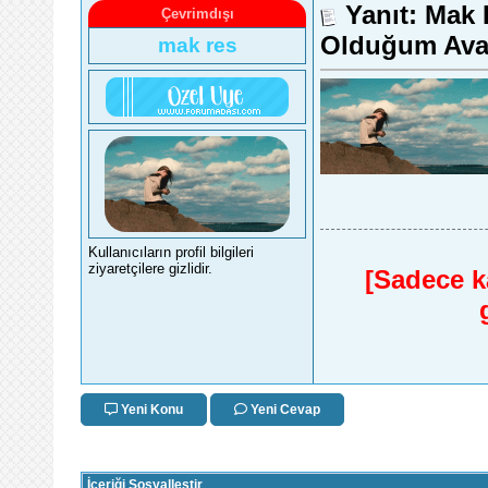
Yanıt: Mak 
Çevrimdışı
Olduğum Avat
mak res
Kullanıcıların profil bilgileri
ziyaretçilere gizlidir.
[Sadece ka
Yeni Konu
Yeni Cevap
İçeriği Sosyalleştir