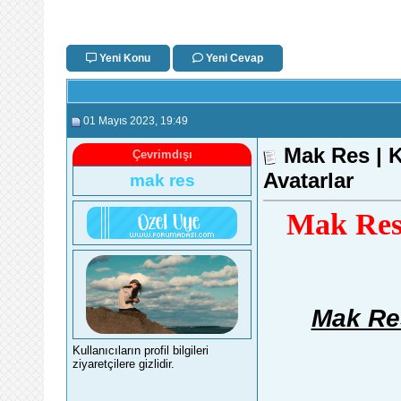
Yeni Konu
Yeni Cevap
01 Mayıs 2023
, 19:49
Mak Res | 
Çevrimdışı
Avatarlar
mak res
Mak Res 
Mak Res
Kullanıcıların profil bilgileri
ziyaretçilere gizlidir.