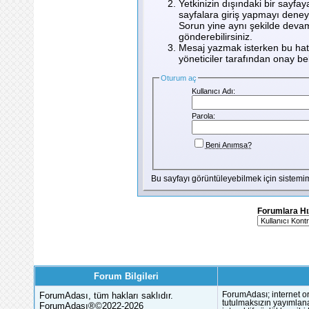
Yetkinizin dışındaki bir sayfay
sayfalara giriş yapmayı deney
Sorun yine aynı şekilde devam
gönderebilirsiniz.
Mesaj yazmak isterken bu hata
yöneticiler tarafından onay bekl
Oturum aç
Kullanıcı Adı:
Parola:
Beni Anımsa?
Bu sayfayı görüntüleyebilmek için sistem
Forumlara Hı
Forum Bilgileri
ForumAdası, tüm hakları saklıdır.
ForumAdası; internet or
tutulmaksızın yayımlana
ForumAdası®©2022-2026