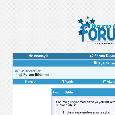
Anasayfa
Forum Duyur
Açık / Koy
ForumAdasi.Com
Forum Bildirimi
Kayıt ol
Yardım
Ajan
Forum Bildirimi
Foruma giriş yapmadınız veya yetkiniz olm
şunlar olabilir:
Giriş yapmadıysanız sayfanın 