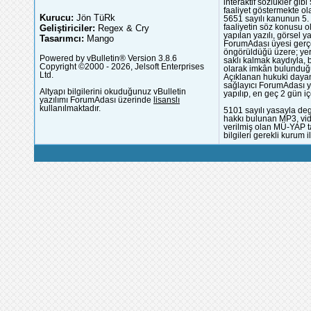
interaktif sözlükler gi
faaliyet göstermekte ola
Kurucu:
Jön TüRk
5651 sayılı kanunun 5. 
Geliştiriciler:
Regex & Cry
faaliyetin söz konusu 
yapılan yazılı, görsel 
Tasarımcı:
Mango
ForumAdası üyesi gerçek
öngörüldüğü üzere; yer 
Powered by vBulletin® Version 3.8.6
saklı kalmak kaydıyla,
Copyright ©2000 - 2026, Jelsoft Enterprises
olarak imkân bulunduğu
Ltd.
Açıklanan hukuki dayan
sağlayıcı ForumAdası y
Altyapı bilgilerini okuduğunuz vBulletin
yapılıp, en geç 2 gün iç
yazılımı ForumAdası üzerinde
lisanslı
kullanılmaktadır.
5101 sayılı yasayla deg
hakkı bulunan MP3, vide
verilmiş olan MÜ-YAP ta
bilgileri gerekli kurum i