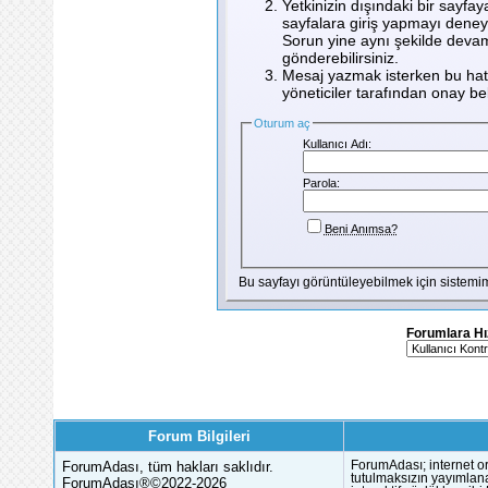
Yetkinizin dışındaki bir sayfay
sayfalara giriş yapmayı deney
Sorun yine aynı şekilde devam
gönderebilirsiniz.
Mesaj yazmak isterken bu hata
yöneticiler tarafından onay bekl
Oturum aç
Kullanıcı Adı:
Parola:
Beni Anımsa?
Bu sayfayı görüntüleyebilmek için sistem
Forumlara Hı
Forum Bilgileri
ForumAdası, tüm hakları saklıdır.
ForumAdası; internet or
tutulmaksızın yayımlana
ForumAdası®©2022-2026