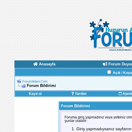
Anasayfa
Forum Duyur
Açık / Koy
ForumAdasi.Com
Forum Bildirimi
Kayıt ol
Yardım
Ajan
Forum Bildirimi
Foruma giriş yapmadınız veya yetkiniz olm
şunlar olabilir:
Giriş yapmadıysanız sayfanın 