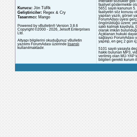
interaktif sözlükler gi
faaliyet göstermekte ola
Kurucu:
Jön TüRk
5651 sayılı kanunun 5. 
Geliştiriciler:
Regex & Cry
faaliyetin söz konusu 
yapılan yazılı, görsel 
Tasarımcı:
Mango
ForumAdası üyesi gerçek
öngörüldüğü üzere; yer 
Powered by vBulletin® Version 3.8.6
saklı kalmak kaydıyla,
Copyright ©2000 - 2026, Jelsoft Enterprises
olarak imkân bulunduğu
Ltd.
Açıklanan hukuki dayan
sağlayıcı ForumAdası y
Altyapı bilgilerini okuduğunuz vBulletin
yapılıp, en geç 2 gün iç
yazılımı ForumAdası üzerinde
lisanslı
kullanılmaktadır.
5101 sayılı yasayla deg
hakkı bulunan MP3, vide
verilmiş olan MÜ-YAP ta
bilgileri gerekli kurum i