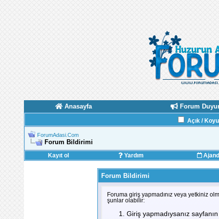
Anasayfa
Forum Duyur
Açık / Koy
ForumAdasi.Com
Forum Bildirimi
Kayıt ol
Yardım
Ajan
Forum Bildirimi
Foruma giriş yapmadınız veya yetkiniz olm
şunlar olabilir:
Giriş yapmadıysanız sayfanın 