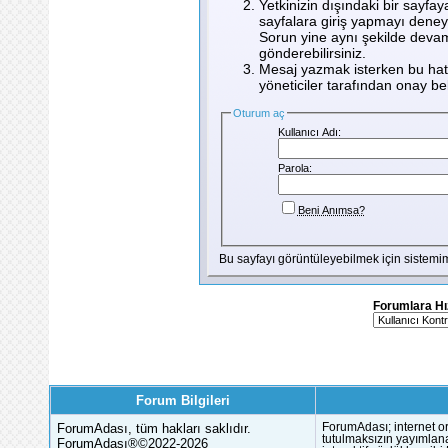
Yetkinizin dışındaki bir sayfay
sayfalara giriş yapmayı deney
Sorun yine aynı şekilde devam
gönderebilirsiniz.
Mesaj yazmak isterken bu hata
yöneticiler tarafından onay bekl
Oturum aç
Kullanıcı Adı:
Parola:
Beni Anımsa?
Bu sayfayı görüntüleyebilmek için sistem
Forumlara Hı
Forum Bilgileri
ForumAdası, tüm hakları saklıdır.
ForumAdası; internet or
tutulmaksızın yayımlana
ForumAdası®©2022-2026