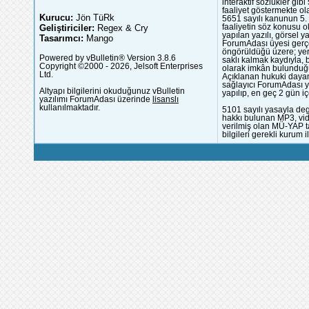
interaktif sözlükler gi
faaliyet göstermekte ola
Kurucu:
Jön TüRk
5651 sayılı kanunun 5. 
Geliştiriciler:
Regex & Cry
faaliyetin söz konusu 
yapılan yazılı, görsel 
Tasarımcı:
Mango
ForumAdası üyesi gerçek
öngörüldüğü üzere; yer 
Powered by vBulletin® Version 3.8.6
saklı kalmak kaydıyla,
Copyright ©2000 - 2026, Jelsoft Enterprises
olarak imkân bulunduğu
Ltd.
Açıklanan hukuki dayan
sağlayıcı ForumAdası y
Altyapı bilgilerini okuduğunuz vBulletin
yapılıp, en geç 2 gün iç
yazılımı ForumAdası üzerinde
lisanslı
kullanılmaktadır.
5101 sayılı yasayla deg
hakkı bulunan MP3, vide
verilmiş olan MÜ-YAP ta
bilgileri gerekli kurum i