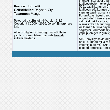
interaktif sözlükler gi
faaliyet göstermekte ola
Kurucu:
Jön TüRk
5651 sayılı kanunun 5. 
Geliştiriciler:
Regex & Cry
faaliyetin söz konusu 
yapılan yazılı, görsel 
Tasarımcı:
Mango
ForumAdası üyesi gerçek
öngörüldüğü üzere; yer 
Powered by vBulletin® Version 3.8.6
saklı kalmak kaydıyla,
Copyright ©2000 - 2026, Jelsoft Enterprises
olarak imkân bulunduğu
Ltd.
Açıklanan hukuki dayan
sağlayıcı ForumAdası y
Altyapı bilgilerini okuduğunuz vBulletin
yapılıp, en geç 2 gün iç
yazılımı ForumAdası üzerinde
lisanslı
kullanılmaktadır.
5101 sayılı yasayla deg
hakkı bulunan MP3, vide
verilmiş olan MÜ-YAP ta
bilgileri gerekli kurum i