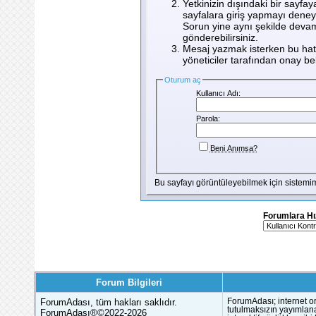
Yetkinizin dışındaki bir sayfay
sayfalara giriş yapmayı deney
Sorun yine aynı şekilde devam
gönderebilirsiniz.
Mesaj yazmak isterken bu hata
yöneticiler tarafından onay bekl
Oturum aç
Kullanıcı Adı:
Parola:
Beni Anımsa?
Bu sayfayı görüntüleyebilmek için sistem
Forumlara Hı
Forum Bilgileri
ForumAdası, tüm hakları saklıdır.
ForumAdası; internet or
tutulmaksızın yayımlana
ForumAdası®©2022-2026