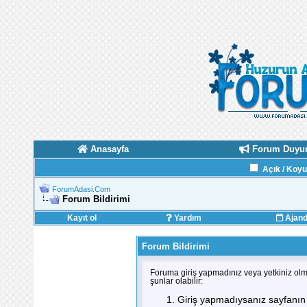
Anasayfa
Forum Duyur
Açık / Koy
ForumAdasi.Com
Forum Bildirimi
Kayıt ol
Yardım
Ajan
Forum Bildirimi
Foruma giriş yapmadınız veya yetkiniz olm
şunlar olabilir:
Giriş yapmadıysanız sayfanın 