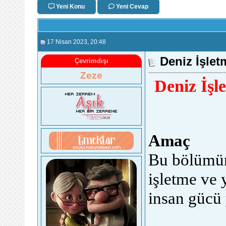
Yeni Konu
Yeni Cevap
17 Nisan 2023
, 20:48
Deniz İşlet
Çevrimdışı
Zeze
Deniz İşle
Amaç
Bu bölümün
işletme ve 
insan gücü 