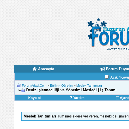
Anasayfa
Forum Duyur
Açık / Koy
ForumAdasi.Com
>
Eğitim - Öğretim
>
Meslek Tanıtımları
Deniz İşletmeciliği ve Yönetimi Mesleği | İş Tanımı
Kayıt ol
Yardım
Ajan
Meslek Tanıtımları
Tüm mesleklere yer veren, mesleki gelişimlerin