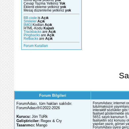
Konu açma yetkiniz
yok
Cevap Yazma Yetkiniz
Yok
Eklenti ekleme yetkiniz
yok
Mesaj düzenleme yetkiniz
yok
BB code
is
Açık
Smileler
Açık
[IMG]
Kodları
Açık
HTML-Kodu
Kapalı
Trackbacks
are
Açık
Pingbacks
are
Açık
Refbacks
are
Açık
Forum Kuralları
Sa
Forum Bilgileri
ForumAdası, tüm hakları saklıdır.
ForumAdası; internet or
tutulmaksızın yayımlana
ForumAdası®©2022-2026
interaktif sözlükler gi
faaliyet göstermekte ola
Kurucu:
Jön TüRk
5651 sayılı kanunun 5. 
Geliştiriciler:
Regex & Cry
faaliyetin söz konusu 
yapılan yazılı, görsel 
Tasarımcı:
Mango
ForumAdası üyesi gerçek