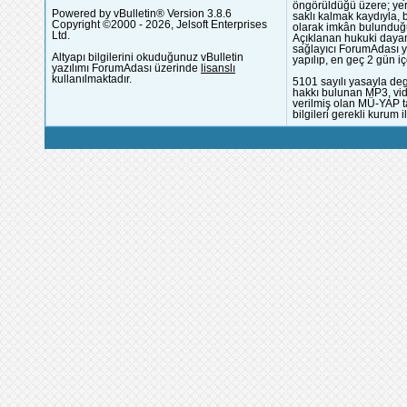
öngörüldüğü üzere; yer 
Powered by vBulletin® Version 3.8.6
saklı kalmak kaydıyla,
Copyright ©2000 - 2026, Jelsoft Enterprises
olarak imkân bulunduğu
Ltd.
Açıklanan hukuki dayan
sağlayıcı ForumAdası y
Altyapı bilgilerini okuduğunuz vBulletin
yapılıp, en geç 2 gün iç
yazılımı ForumAdası üzerinde
lisanslı
kullanılmaktadır.
5101 sayılı yasayla deg
hakkı bulunan MP3, vide
verilmiş olan MÜ-YAP ta
bilgileri gerekli kurum i