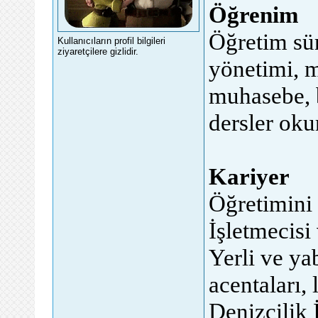
Öğrenim
Öğretim sür
Kullanıcıların profil bilgileri
ziyaretçilere gizlidir.
yönetimi, m
muhasebe, b
dersler oku
Kariyer
Öğretimini
İşletmecisi
Yerli ve ya
acentaları,
Denizcilik 