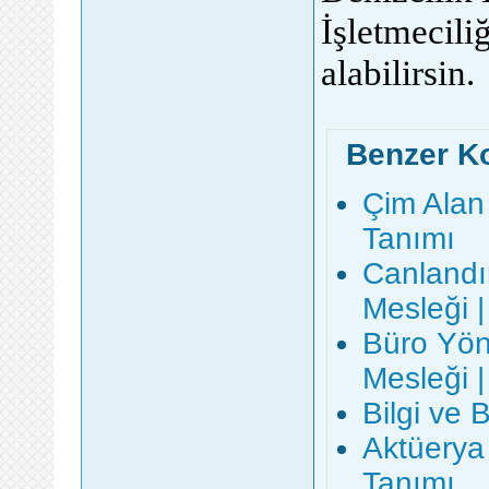
İşletmecili
alabilirsin.
Benzer K
Çim Alan 
Tanımı
Canlandı
Mesleği |
Büro Yöne
Mesleği |
Bilgi ve 
Aktüerya 
Tanımı