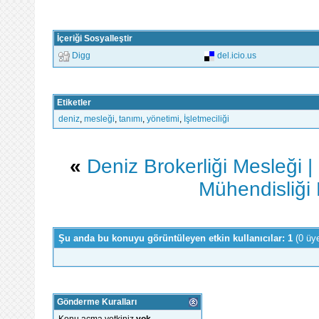
İçeriği Sosyalleştir
Digg
del.icio.us
Etiketler
deniz
,
mesleği
,
tanımı
,
yönetimi
,
İşletmeciliği
«
Deniz Brokerliği Mesleği |
Mühendisliği 
Şu anda bu konuyu görüntüleyen etkin kullanıcılar: 1
(0 üy
Gönderme Kuralları