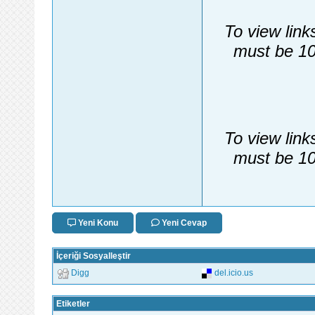
To view link
must be 10
To view link
must be 10
Yeni Konu
Yeni Cevap
İçeriği Sosyalleştir
Digg
del.icio.us
Etiketler