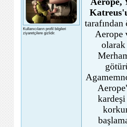
Aerope, Y
Katreus'u
tarafından 
Kullanıcıların profil bilgileri
Aerope v
ziyaretçilere gizlidir.
olarak
Merhame
götür
Agamemnon 
Aerope'
kardeşi
korkun
başlama