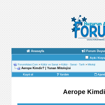
Anasayfa
Forum Duyur
Açık / Koy
ForumAdasi.Com
>
Kültür ve Sanat
>
Kültür - Sanat - Tarih
>
Mitoloji
Aerope Kimdir? | Yunan Mitolojisi
Kayıt ol
Yardım
Ajan
Aerope Kimdir