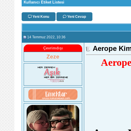
Kullanıcı Etiket Listesi
Yeni Konu
Yeni Cevap
14 Temmuz 2022
, 10:36
Aerope Kimd
Çevrimdışı
Zeze
Aerope