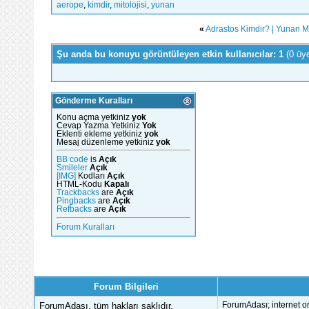
aerope
,
kimdir
,
mitolojisi
,
yunan
«
Adrastos Kimdir? | Yunan Mit
Şu anda bu konuyu görüntüleyen etkin kullanıcılar: 1
(0 üy
Gönderme Kuralları
Konu açma yetkiniz
yok
Cevap Yazma Yetkiniz
Yok
Eklenti ekleme yetkiniz
yok
Mesaj düzenleme yetkiniz
yok
BB code
is
Açık
Smileler
Açık
[IMG]
Kodları
Açık
HTML-Kodu
Kapalı
Trackbacks
are
Açık
Pingbacks
are
Açık
Refbacks
are
Açık
Forum Kuralları
Forum Bilgileri
ForumAdası, tüm hakları saklıdır.
ForumAdası; internet or