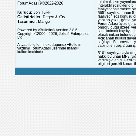
tutulmaksızın yayımlana
ForumAdası®©2022-2026
interaktif sözlükler gi
faaliyet göstermekte ola
Kurucu:
Jön TüRk
5651 sayılı kanunun 5. 
Geliştiriciler:
Regex & Cry
faaliyetin söz konusu 
yapılan yazılı, görsel 
Tasarımcı:
Mango
ForumAdası üyesi gerçek
öngörüldüğü üzere; yer 
Powered by vBulletin® Version 3.8.6
saklı kalmak kaydıyla,
Copyright ©2000 - 2026, Jelsoft Enterprises
olarak imkân bulunduğu
Ltd.
Açıklanan hukuki dayan
sağlayıcı ForumAdası y
Altyapı bilgilerini okuduğunuz vBulletin
yapılıp, en geç 2 gün iç
yazılımı ForumAdası üzerinde
lisanslı
kullanılmaktadır.
5101 sayılı yasayla deg
hakkı bulunan MP3, vide
verilmiş olan MÜ-YAP ta
bilgileri gerekli kurum i