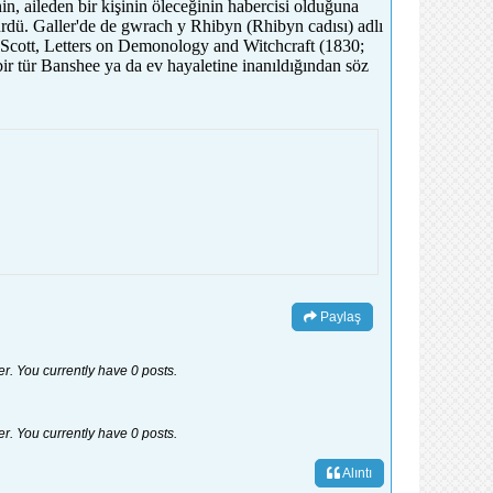
n, aileden bir kişinin öleceğinin habercisi olduğuna
ülürdü. Galler'de de gwrach y Rhibyn (Rhibyn cadısı) adlı
lter Scott, Letters on Demonology and Witchcraft (1830;
ir tür Banshee ya da ev hayaletine inanıldığından söz
Paylaş
er. You currently have 0 posts.
er. You currently have 0 posts.
Alıntı