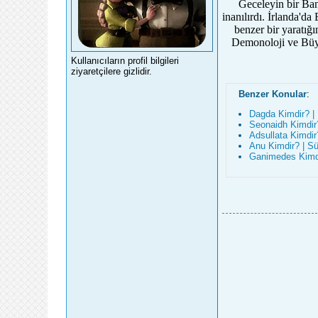
Geceleyin bir Ban
inanılırdı. İrlanda'd
benzer bir yaratığı
Demonoloji ve Büyüc
Kullanıcıların profil bilgileri
ziyaretçilere gizlidir.
Benzer Konular
:
Dagda Kimdir? | K
Seonaidh Kimdir? 
Adsullata Kimdir?
Anu Kimdir? | Sü
Ganimedes Kimdir