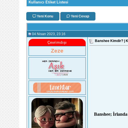
Kullanıcı Etiket Listesi
Yeni Konu
Yeni Cevap
04 Nisan 2023
, 23:16
Banshee Kimdir? | Ke
Çevrimdışı
Zeze
Banshee; İrlanda 