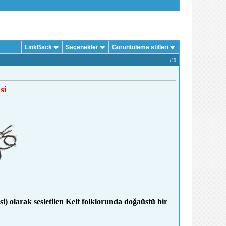
LinkBack
Seçenekler
Görüntüleme stilleri
#
1
si
i) olarak sesletilen Kelt folklorunda doğaüstü bir