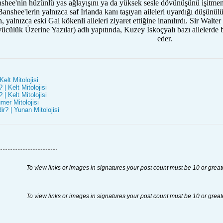
shee'nin hüzünlü yas ağlayışını ya da yüksek sesle dövünüşünü işitmeni
a Banshee'lerin yalnızca saf İrlanda kanı taşıyan aileleri uyardığı düşün
n, yalnızca eski Gal kökenli aileleri ziyaret ettiğine inanılırdı. Sir Wa
ülük Üzerine Yazılar) adlı yapıtında, Kuzey İskoçyalı bazı ailelerde b
eder.
elt Mitolojisi
| Kelt Mitolojisi
 | Kelt Mitolojisi
mer Mitolojisi
? | Yunan Mitolojisi
To view links or images in signatures your post count must be 10 or great
To view links or images in signatures your post count must be 10 or great