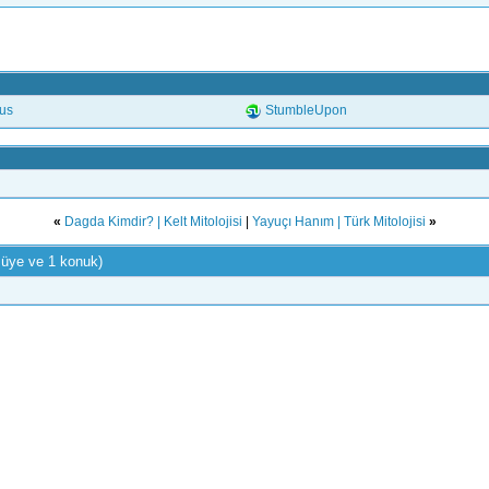
.us
StumbleUpon
«
Dagda Kimdir? | Kelt Mitolojisi
|
Yayuçı Hanım | Türk Mitolojisi
»
 üye ve 1 konuk)