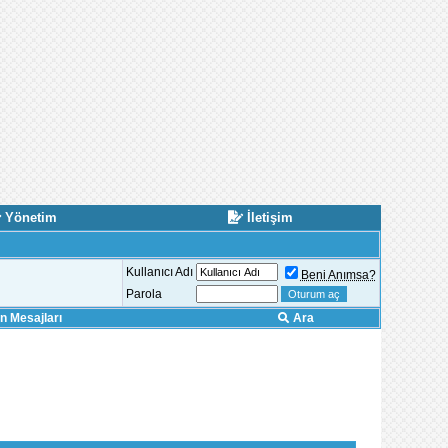
Yönetim
İletişim
Kullanıcı Adı
Beni Anımsa?
Parola
 Mesajları
Ara