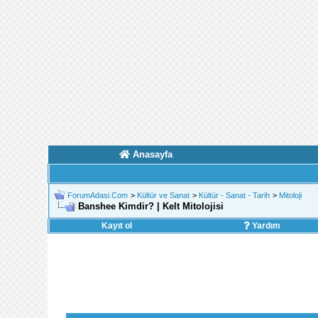
Anasayfa
ForumAdasi.Com
>
Kültür ve Sanat
>
Kültür - Sanat - Tarih
>
Mitoloji
Banshee Kimdir? | Kelt Mitolojisi
Kayıt ol
Yardım