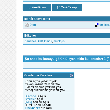
Yeni Konu
Yeni Cevap
İçeriği Sosyalleştir
Digg
del.icio
Etiketler
banshee
,
kelt
,
kimdir
,
mitolojisi
Şu anda bu konuyu görüntüleyen etkin kullanıcılar: 1
(0
Gönderme Kuralları
Konu açma yetkiniz
yok
Cevap Yazma Yetkiniz
Yok
Eklenti ekleme yetkiniz
yok
Mesaj düzenleme yetkiniz
yok
BB code
is
Açık
Smileler
Açık
[IMG]
Kodları
Açık
HTML-Kodu
Kapalı
Trackbacks
are
Açık