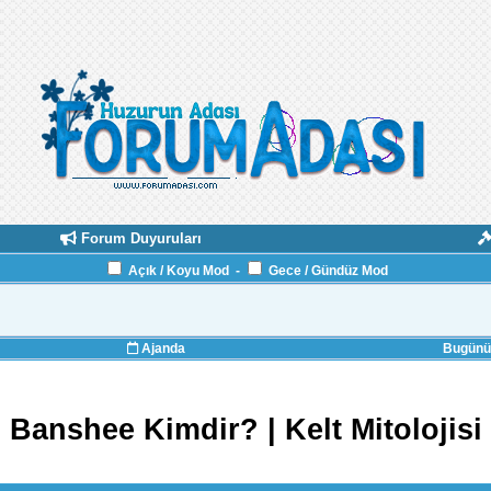
Forum Duyuruları
Açık / Koyu Mod
-
Gece / Gündüz Mod
Ajanda
Bugünün
Banshee Kimdir? | Kelt Mitolojisi