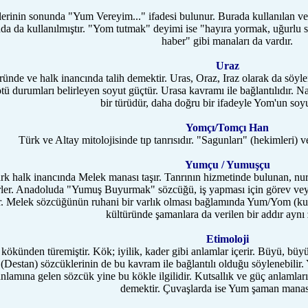
rinin sonunda "Yum Vereyim..." ifadesi bulunur. Burada kullanılan ve
da da kullanılmıştır. "Yom tutmak" deyimi ise "hayıra yormak, uğurlu 
haber" gibi manaları da vardır.
Uraz
ünde ve halk inancında talih demektir. Uras, Oraz, Iraz olarak da söylen
ötü durumları belirleyen soyut güçtür. Urasa kavramı ile bağlantılıdır. 
bir türüdür, daha doğru bir ifadeyle Yom'un soy
Yomçı/Tomçı Han
Türk ve Altay mitolojisinde tıp tanrısıdır. "Sagunları" (hekimleri) ve
Yumçu / Yumuşçu
halk inancında Melek manası taşır. Tanrının hizmetinde bulunan, nurdan
irirler. Anadoluda "Yumuş Buyurmak" sözcüğü, iş yapması için görev v
r. Melek sözcüğünün ruhani bir varlık olması bağlamında Yum/Yom (kut
kültüründe şamanlara da verilen bir addır ayn
Etimoloji
ünden türemiştir. Kök; iyilik, kader gibi anlamlar içerir. Büyü, büyü
Destan) sözcüklerinin de bu kavram ile bağlantılı olduğu söylenebil
nlamına gelen sözcük yine bu kökle ilgilidir. Kutsallık ve güç anlamla
demektir. Çuvaşlarda ise Yum şaman manası 