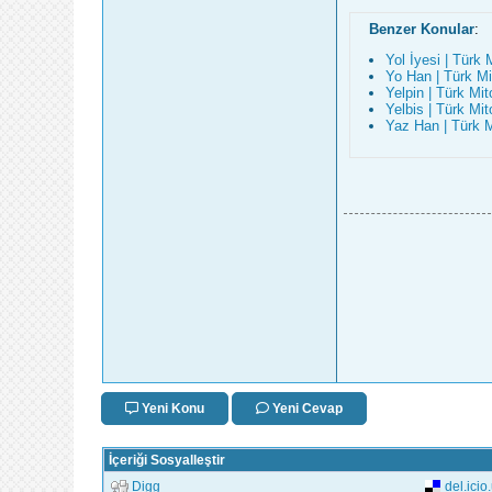
Benzer Konular
:
Yol İyesi | Türk M
Yo Han | Türk Mit
Yelpin | Türk Mito
Yelbis | Türk Mito
Yaz Han | Türk Mi
Yeni Konu
Yeni Cevap
İçeriği Sosyalleştir
Digg
del.icio