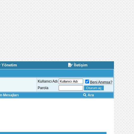
Yönetim
İletişim
Kullanıcı Adı
Beni Anımsa?
Parola
 Mesajları
Ara