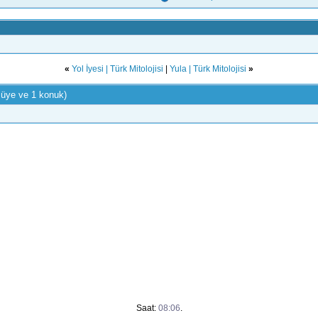
«
Yol İyesi | Türk Mitolojisi
|
Yula | Türk Mitolojisi
»
 üye ve 1 konuk)
Saat:
08:06
.