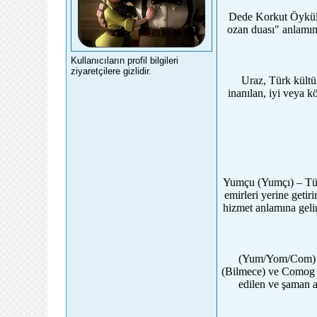
Dede Korkut Öyküle
ozan duası" anlamın
Kullanıcıların profil bilgileri
ziyaretçilere gizlidir.
Uraz, Türk kültür
inanılan, iyi veya k
Yumçu (Yumçı) – Türk 
emirleri yerine get
hizmet anlamına geli
(Yum/Yom/Com) kök
(Bilmece) ve Comog (
edilen ve şaman a