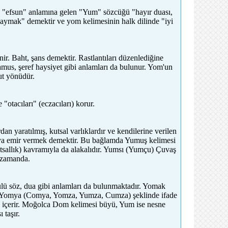
 "efsun" anlamına gelen "Yum" sözcüğü "hayır duası,
saymak" demektir ve yom kelimesinin halk dilinde "iyi
ir. Baht, şans demektir. Rastlantıları düzenlediğine
Namus, şeref haysiyet gibi anlamları da bulunur. Yom'un
ut yönüdür.
 "otacıları" (eczacıları) korur.
 yaratılmış, kutsal varlıklardır ve kendilerine verilen
eya emir vermek demektir. Bu bağlamda Yumuş kelimesi
sallık) kavramıyla da alakalıdır. Yumsı (Yumçu) Çuvaş
ı zamanda.
lü söz, dua gibi anlamları da bulunmaktadır. Yomak
ir. Yomya (Comya, Yomza, Yumza, Cumza) şeklinde ifade
rı içerir. Moğolca Dom kelimesi büyü, Yum ise nesne
taşır.