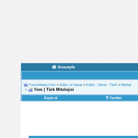
Anasayfa
ForumAdasi.Com
>
Kültür ve Sanat
>
Kültür - Sanat - Tarih
>
Mitoloji
Yom | Türk Mitolojisi
Kayıt ol
Yardım