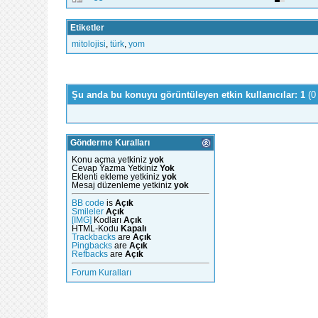
Etiketler
mitolojisi
,
türk
,
yom
Şu anda bu konuyu görüntüleyen etkin kullanıcılar: 1
(0
Gönderme Kuralları
Konu açma yetkiniz
yok
Cevap Yazma Yetkiniz
Yok
Eklenti ekleme yetkiniz
yok
Mesaj düzenleme yetkiniz
yok
BB code
is
Açık
Smileler
Açık
[IMG]
Kodları
Açık
HTML-Kodu
Kapalı
Trackbacks
are
Açık
Pingbacks
are
Açık
Refbacks
are
Açık
Forum Kuralları