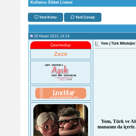
Kullanıcı Etiket Listesi
Yeni Konu
Yeni Cevap
20 Nisan 2023
, 14:14
Yom | Türk Mitolojisi
Çevrimdışı
Zeze
Yom, Türk ve Alt
manasını da içerir.