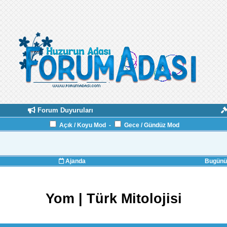
Forum Duyuruları
Açık / Koyu Mod
-
Gece / Gündüz Mod
Ajanda
Bugünün
Yom | Türk Mitolojisi