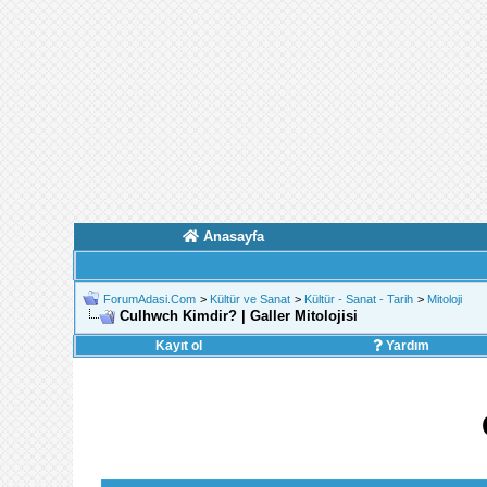
Anasayfa
ForumAdasi.Com
>
Kültür ve Sanat
>
Kültür - Sanat - Tarih
>
Mitoloji
Culhwch Kimdir? | Galler Mitolojisi
Kayıt ol
Yardım