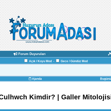
Forum Duyuruları
Açık / Koyu Mod
-
Gece / Gündüz Mod
Ajanda
Bugünün
Culhwch Kimdir? | Galler Mitolojis