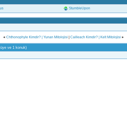
.us
StumbleUpon
«
Chthonophyle Kimdir? | Yunan Mitolojisi
|
Cailleach Kimdir? | Kelt Mitolojisi
»
 üye ve 1 konuk)