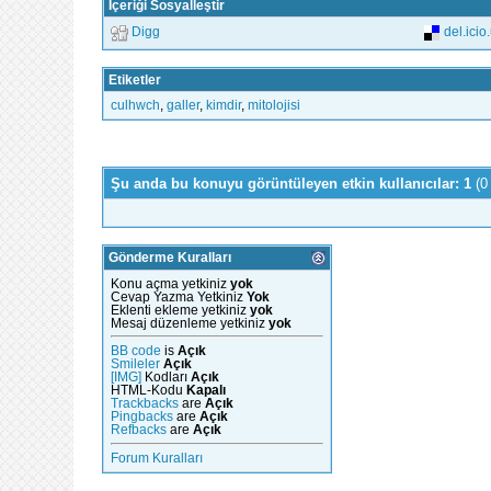
İçeriği Sosyalleştir
Digg
del.icio
Etiketler
culhwch
,
galler
,
kimdir
,
mitolojisi
Şu anda bu konuyu görüntüleyen etkin kullanıcılar: 1
(0
Gönderme Kuralları
Konu açma yetkiniz
yok
Cevap Yazma Yetkiniz
Yok
Eklenti ekleme yetkiniz
yok
Mesaj düzenleme yetkiniz
yok
BB code
is
Açık
Smileler
Açık
[IMG]
Kodları
Açık
HTML-Kodu
Kapalı
Trackbacks
are
Açık
Pingbacks
are
Açık
Refbacks
are
Açık
Forum Kuralları