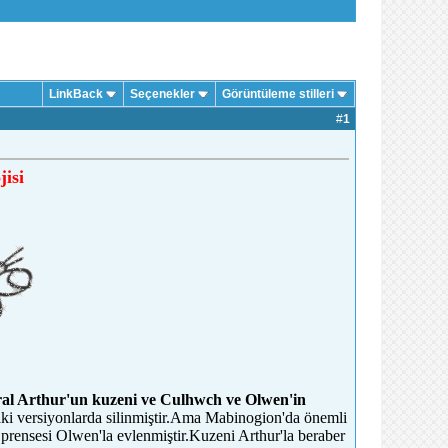
LinkBack
Seçenekler
Görüntüleme stilleri
#
1
isi
ral Arthur'un kuzeni ve Culhwch ve Olwen'in
aki versiyonlarda silinmiştir.Ama Mabinogion'da önemli
 prensesi Olwen'la evlenmiştir.Kuzeni Arthur'la beraber