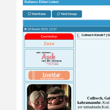
Kullanıcı Etiket Listesi
Yeni Konu
Yeni Cevap
18 Kasım 2023
, 13:37
Culhwch Kimdir? | Gal
Çevrimdışı
Zeze
Culhwch, Gall
kahramanıdır.
Kral 
yer tutmaktadır.Kral