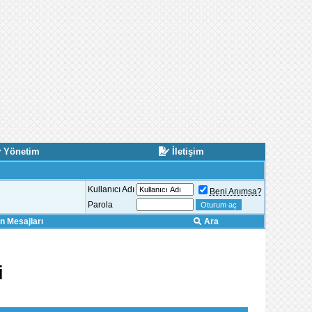
Yönetim
İletişim
Kullanıcı Adı
Beni Anımsa?
Parola
 Mesajları
Ara
i