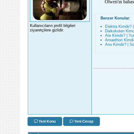
Olwen'ın babası
Benzer Konular
:
Kullanıcıların profil bilgileri
Elektra Kimdir? |
ziyaretçilere gizlidir.
Daikokuten Kimdi
Ate Kimdir? | Yun
Amaethon Kimdir?
Anu Kimdir? | Sü
Yeni Konu
Yeni Cevap