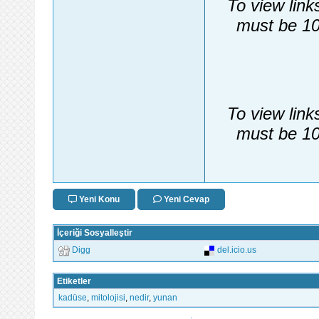
To view link
must be 10
To view link
must be 10
Yeni Konu
Yeni Cevap
İçeriği Sosyalleştir
Digg
del.icio.us
Etiketler
kadüse
,
mitolojisi
,
nedir
,
yunan