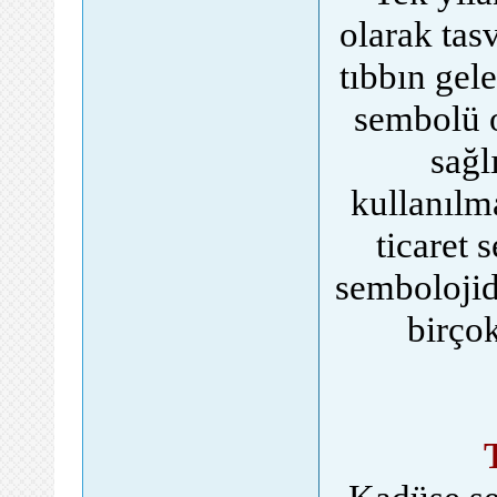
olarak tas
tıbbın gel
sembolü 
sağl
kullanılm
ticaret 
sembolojid
birço