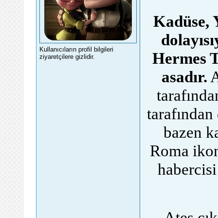
Kadüse, 
dolayısı
Kullanıcıların profil bilgileri
Hermes Tr
ziyaretçilere gizlidir.
asadır.
A
tarafında
tarafından 
bazen ka
Roma ikono
habercisi
foru
Ateş çı