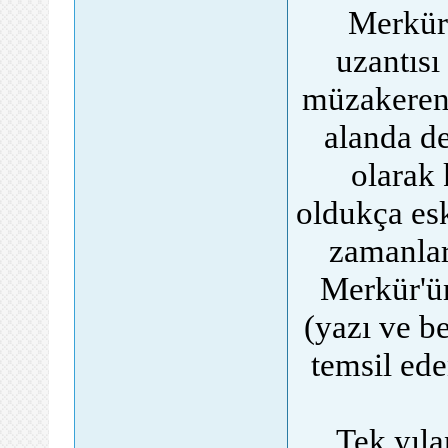
Merkür 
uzantısı
müzakereni
alanda de
olarak 
oldukça es
zamanlar
Merkür'ün
(yazı ve be
temsil ede
Tek yıla