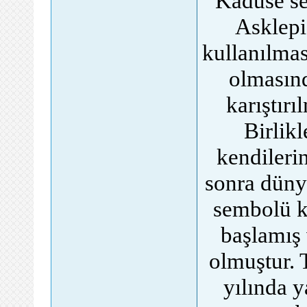
Kadüse se
Asklepi
kullanılmas
olmasınd
karıştır
Birlik
kendileri
sonra dünya
sembolü k
başlamış
olmuştur. 
yılında y