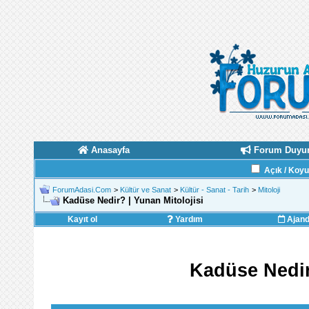
Anasayfa
Forum Duyur
Açık / Koy
ForumAdasi.Com
>
Kültür ve Sanat
>
Kültür - Sanat - Tarih
>
Mitoloji
Kadüse Nedir? | Yunan Mitolojisi
Kayıt ol
Yardım
Ajan
Kadüse Nedir