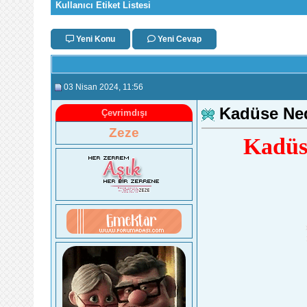
Kullanıcı Etiket Listesi
Yeni Konu
Yeni Cevap
03 Nisan 2024
, 11:56
Kadüse Ned
Çevrimdışı
Zeze
Kadüse