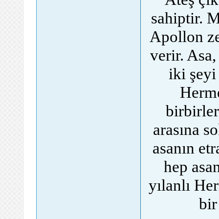
sahiptir. 
Apollon ze
verir. Asa
iki şeyi
Herme
birbirle
arasına so
asanın etr
hep asan
yılanlı He
bir