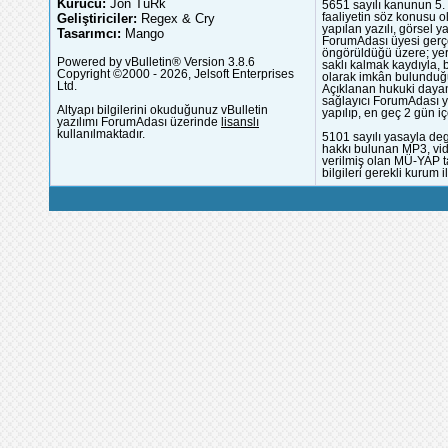
Kurucu:
Jön TüRk
5651 sayılı kanunun 5. 
Geliştiriciler:
Regex & Cry
faaliyetin söz konusu 
yapılan yazılı, görsel 
Tasarımcı:
Mango
ForumAdası üyesi gerçek
öngörüldüğü üzere; yer 
Powered by vBulletin® Version 3.8.6
saklı kalmak kaydıyla,
Copyright ©2000 - 2026, Jelsoft Enterprises
olarak imkân bulunduğu
Ltd.
Açıklanan hukuki dayan
sağlayıcı ForumAdası y
Altyapı bilgilerini okuduğunuz vBulletin
yapılıp, en geç 2 gün iç
yazılımı ForumAdası üzerinde
lisanslı
kullanılmaktadır.
5101 sayılı yasayla deg
hakkı bulunan MP3, vide
verilmiş olan MÜ-YAP ta
bilgileri gerekli kurum i