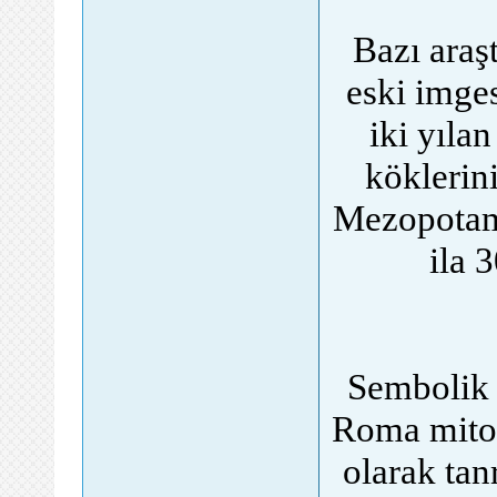
Bazı araş
eski imges
iki yıla
köklerin
Mezopotam
ila 
Sembolik 
Roma mitol
olarak tanr