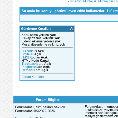
«
İspanyol Mitolojisi
|
Mitolojinin K
Şu anda bu konuyu görüntüleyen etkin kullanıcılar: 1
(0 üy
Gönderme Kuralları
Konu açma yetkiniz
yok
Cevap Yazma Yetkiniz
Yok
Eklenti ekleme yetkiniz
yok
Mesaj düzenleme yetkiniz
yok
BB code
is
Açık
Smileler
Açık
[IMG]
Kodları
Açık
HTML-Kodu
Kapalı
Trackbacks
are
Açık
Pingbacks
are
Açık
Refbacks
are
Açık
Forum Kuralları
Forum Bilgileri
ForumAdası, tüm hakları saklıdır.
ForumAdası; internet or
tutulmaksızın yayımlana
ForumAdası®©2022-2026
interaktif sözlükler gi
faaliyet göstermekte ola