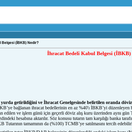
l Belgesi (İBKB) Nedir?
İhracat Bedeli Kabul Belgesi (İBKB)
 yurda getirildiğini ve İhracat Genelgesinde belirtilen oranda dövizi
İBKB’ye bağlanan ihracat bedellerinin en az %40'ı İBKB’yi düzenleyen 
an edilen ve işlem günü için geçerli döviz alış kuru üzerinden aynı gü
indeki hesabına aktarılır. Söz konusu tutarın tam karşılığı banka tarafı
KB Tutarının tamamının da (%100) TCMB’ye satılmasını tercih edebilirl
umadasi.com