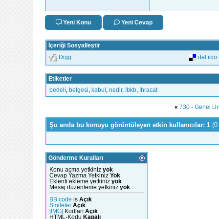
Yeni Konu
Yeni Cevap
İçeriği Sosyalleştir
Digg
del.icio
Etiketler
bedeli
,
belgesi
,
kabul
,
nedir
,
İbkb
,
İhracat
«
730 - Genel Ür
Şu anda bu konuyu görüntüleyen etkin kullanıcılar: 1
(0
Gönderme Kuralları
Konu açma yetkiniz
yok
Cevap Yazma Yetkiniz
Yok
Eklenti ekleme yetkiniz
yok
Mesaj düzenleme yetkiniz
yok
BB code
is
Açık
Smileler
Açık
[IMG]
Kodları
Açık
HTML-Kodu
Kapalı