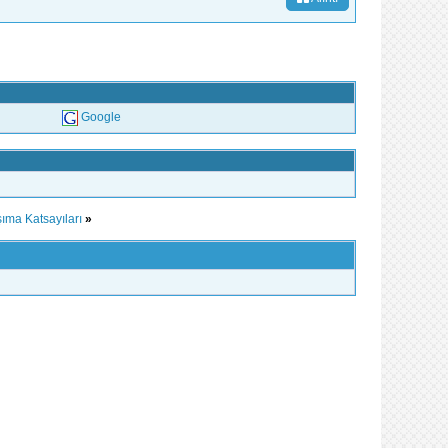
Google
ıma Katsayıları
»