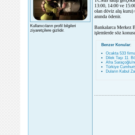
TCMB satışı gerçekle
13:00, 14:00 ve 15:00
olan döviz alış kuru)
anında ödenir.
Kullanıcıların profil bilgileri
Bankalarca Merkez Ban
ziyaretçilere gizlidir.
işlemlerde söz konusu
Benzer Konular
:
Ocakta 533 firmay
Dilek Taşı 11. B
Afra Saraçoğlu'n
Türkiye Cumhuriy
Duların Kabul Z