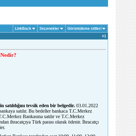
LinkBack
Seçenekler
Görüntüleme stilleri
#
1
 Nedir?
n satıldığını tevsik eden bir belgedir.
03.01.2022
bankaya satılır. Bu bedeller bankaca T.C.Merkez
n T.C.Merkez Bankasına satılır ve T.C.Merkez
ndan ihracatçıya Türk parası olarak ödenir. İhracatçı
er.