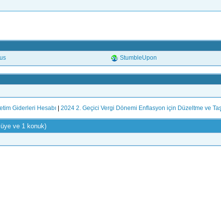
.us
StumbleUpon
etim Giderleri Hesabı
|
2024 2. Geçici Vergi Dönemi Enflasyon için Düzeltme ve Taş
 üye ve 1 konuk)