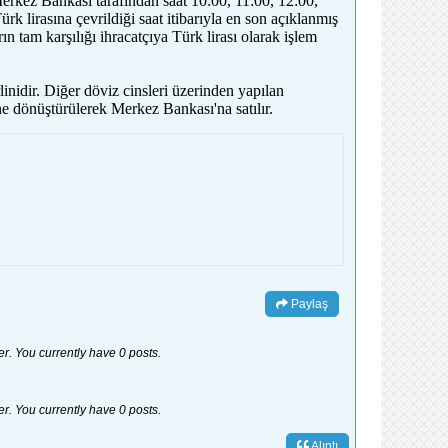
rkez Bankası tarafından saat 10:00, 11:00, 12:00,
 lirasına çevrildiği saat itibarıyla en son açıklanmış
n tam karşılığı ihracatçıya Türk lirası olarak işlem
inidir. Diğer döviz cinsleri üzerinden yapılan
ne dönüştürülerek Merkez Bankası'na satılır.
Paylaş
er. You currently have 0 posts.
er. You currently have 0 posts.
Alıntı