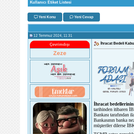
Kullanıcı Etiket Listesi
Yeni Konu
Yeni Cevap
12 Temmuz 2024
, 11:31
İhracat Bedeli Kabu
Çevrimdışı
Zeze
İhracat bedellerinin
tarihinden itibaren 
Bankası tarafından il
Bankasının banka nezd
müşteriler dilerse İB
forumlar, genel forum sitesi for