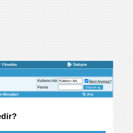
Yönetim
İletişim
Kullanıcı Adı
Beni Anımsa?
Parola
 Mesajları
Ara
edir?