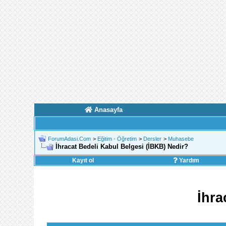
Anasayfa
ForumAdasi.Com
>
Eğitim - Öğretim
>
Dersler
>
Muhasebe
İhracat Bedeli Kabul Belgesi (İBKB) Nedir?
Kayıt ol
Yardım
İhra