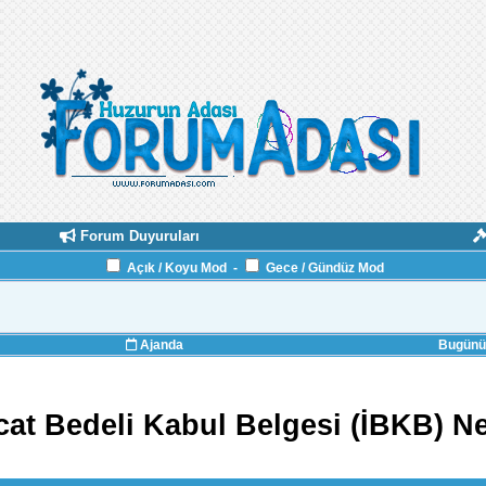
Forum Duyuruları
Açık / Koyu Mod
-
Gece / Gündüz Mod
Ajanda
Bugünün
cat Bedeli Kabul Belgesi (İBKB) N