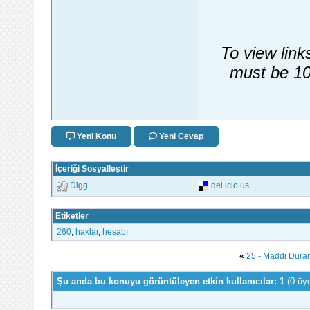
To view link
must be 10
Yeni Konu
Yeni Cevap
İçeriği Sosyalleştir
Digg
del.icio.us
Etiketler
260
,
haklar
,
hesabı
«
25 - Maddi Duran
Şu anda bu konuyu görüntüleyen etkin kullanıcılar: 1
(0 üy