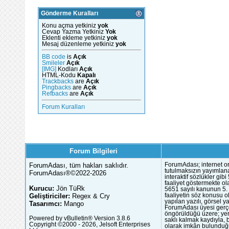
Gönderme Kuralları
Konu açma yetkiniz
yok
Cevap Yazma Yetkiniz
Yok
Eklenti ekleme yetkiniz
yok
Mesaj düzenleme yetkiniz
yok
BB code
is
Açık
Smileler
Açık
[IMG]
Kodları
Açık
HTML-Kodu
Kapalı
Trackbacks
are
Açık
Pingbacks
are
Açık
Refbacks
are
Açık
Forum Kuralları
Forum Bilgileri
ForumAdası, tüm hakları saklıdır.
ForumAdası; internet or
tutulmaksızın yayımlana
ForumAdası®©2022-2026
interaktif sözlükler gi
faaliyet göstermekte ola
Kurucu:
Jön TüRk
5651 sayılı kanunun 5. 
Geliştiriciler:
Regex & Cry
faaliyetin söz konusu 
yapılan yazılı, görsel 
Tasarımcı:
Mango
ForumAdası üyesi gerçek
öngörüldüğü üzere; yer 
Powered by vBulletin® Version 3.8.6
saklı kalmak kaydıyla,
Copyright ©2000 - 2026, Jelsoft Enterprises
olarak imkân bulunduğu