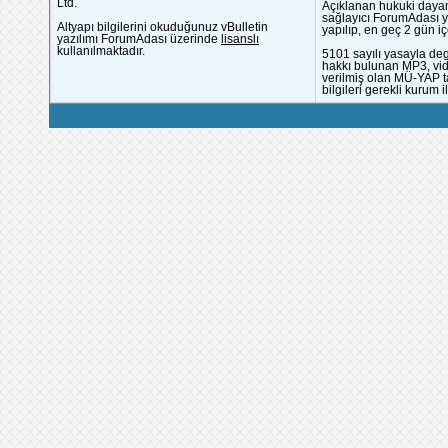
Ltd.
Açıklanan hukuki dayan
sağlayıcı ForumAdası y
Altyapı bilgilerini okuduğunuz vBulletin
yapılıp, en geç 2 gün iç
yazılımı ForumAdası üzerinde
lisanslı
kullanılmaktadır.
5101 sayılı yasayla deg
hakkı bulunan MP3, vide
verilmiş olan MÜ-YAP ta
bilgileri gerekli kurum i