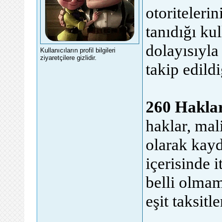
otoritelerin
tanıdığı ku
dolayısıyla
Kullanıcıların profil bilgileri
ziyaretçilere gizlidir.
takip edildi
260 Haklar
haklar, mal
olarak kayd
içerisinde i
belli olmam
eşit taksitl