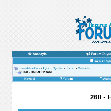
Anasayfa
Forum Duyur
Açık / Koy
ForumAdasi.Com
>
Eğitim - Öğretim
>
Dersler
>
Muhasebe
260 - Haklar Hesabı
Kayıt ol
Yardım
Ajan
260 - 