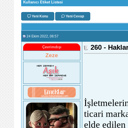
Kullanıcı Etiket Listesi
Yeni Konu
Yeni Cevap
24 Ekim 2022
, 08:57
260 - Hakla
Çevrimdışı
Zeze
İşletmelerin
ticari mark
elde edilen