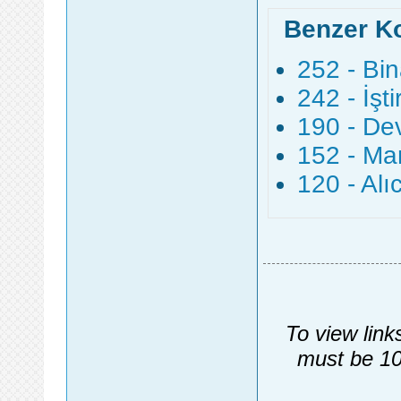
Benzer K
252 - Bi
242 - İşt
190 - De
152 - Ma
120 - Alı
To view link
must be 10