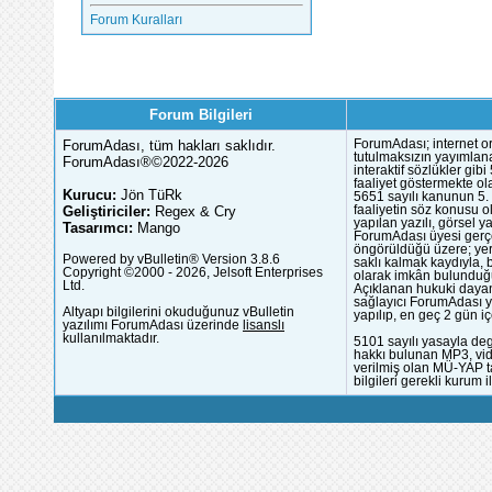
Forum Kuralları
Forum Bilgileri
ForumAdası, tüm hakları saklıdır.
ForumAdası; internet or
tutulmaksızın yayımlana
ForumAdası®©2022-2026
interaktif sözlükler gi
faaliyet göstermekte ola
Kurucu:
Jön TüRk
5651 sayılı kanunun 5. 
Geliştiriciler:
Regex & Cry
faaliyetin söz konusu 
yapılan yazılı, görsel 
Tasarımcı:
Mango
ForumAdası üyesi gerçek
öngörüldüğü üzere; yer 
Powered by vBulletin® Version 3.8.6
saklı kalmak kaydıyla,
Copyright ©2000 - 2026, Jelsoft Enterprises
olarak imkân bulunduğu
Ltd.
Açıklanan hukuki dayan
sağlayıcı ForumAdası y
Altyapı bilgilerini okuduğunuz vBulletin
yapılıp, en geç 2 gün iç
yazılımı ForumAdası üzerinde
lisanslı
kullanılmaktadır.
5101 sayılı yasayla deg
hakkı bulunan MP3, vide
verilmiş olan MÜ-YAP ta
bilgileri gerekli kurum i