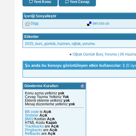
Yeni Konu
Yeni Cevap
İçeriği Sosyalleştir
Digg
del.icio.us
Etiketler
2025
,
burc
,
günlük
,
haziran
,
oğlak
,
yorumu
«
Oğlak Günlük Burç Yorumu | 06 Hazir
Şu anda bu konuyu görüntüleyen etkin kullanıcılar: 1
(0 üy
Gönderme Kuralları
Konu açma yetkiniz
yok
Cevap Yazma Yetkiniz
Yok
Eklenti ekleme yetkiniz
yok
Mesaj düzenleme yetkiniz
yok
BB code
is
Açık
Smileler
Açık
[IMG]
Kodları
Açık
HTML-Kodu
Kapalı
Trackbacks
are
Açık
Pingbacks
are
Açık
Refbacks
are
Açık