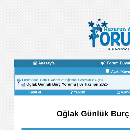
Anasayfa
Forum Duyur
Açık / Koy
ForumAdasi.Com
>
Yaşam ve Eğlence
>
Astroloji
>
Oğlak
Oğlak Günlük Burç Yorumu | 07 Haziran 2025
Kayıt ol
Yardım
Ajan
Oğlak Günlük Burç 