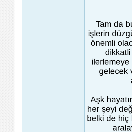
Tam da bu
işlerin düzg
önemli ola
dikkatli
ilerlemeye
gelecek 
Aşk hayatın
her şeyi deği
belki de hiç
arala