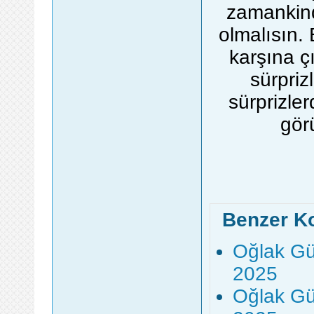
zamankind
olmalısın.
karşına ç
sürpriz
sürprizler
gör
Benzer K
Oğlak Gü
2025
Oğlak Gü