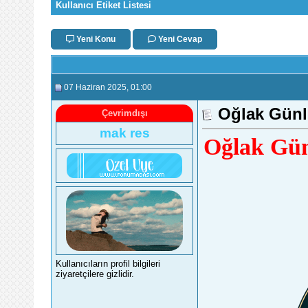
Kullanıcı Etiket Listesi
Yeni Konu
Yeni Cevap
07 Haziran 2025
, 01:00
Oğlak Günl
Çevrimdışı
mak res
Oğlak Gün
Kullanıcıların profil bilgileri
ziyaretçilere gizlidir.