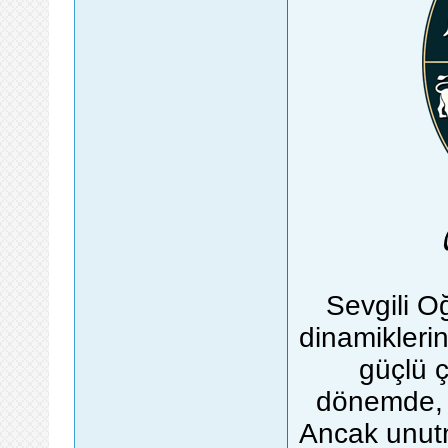
Sevgili O
dinamikleri
güçlü ç
dönemde, h
Ancak unutm