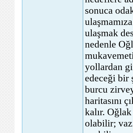
sonuca odak
ulaşmamıza y
ulaşmak dest
nedenle Oğla
mukavemetin
yollardan g
edeceği bir
burcu zirve
haritasını ç
kalır. Oğlak
olabilir; va