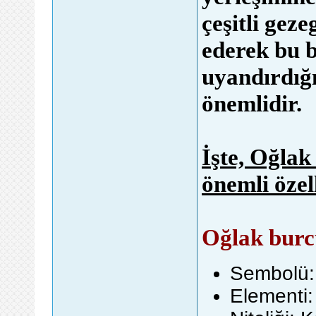
çeşitli gez
ederek bu b
uyandırdığı
önemlidir.
İşte, Oğlak
önemli öze
Oğlak burcu
Sembolü:
Elementi: