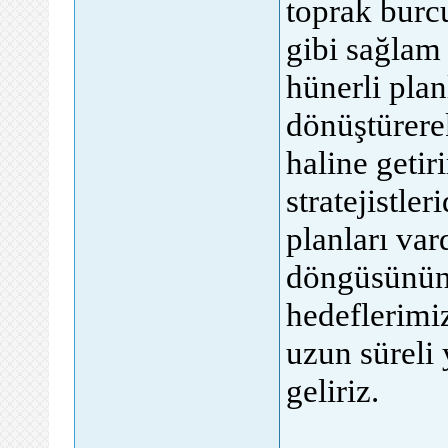
toprak burc
gibi sağlam
hünerli plan
dönüştürere
haline getir
stratejistler
planları va
döngüsünün 
hedeflerimi
uzun süreli 
geliriz.