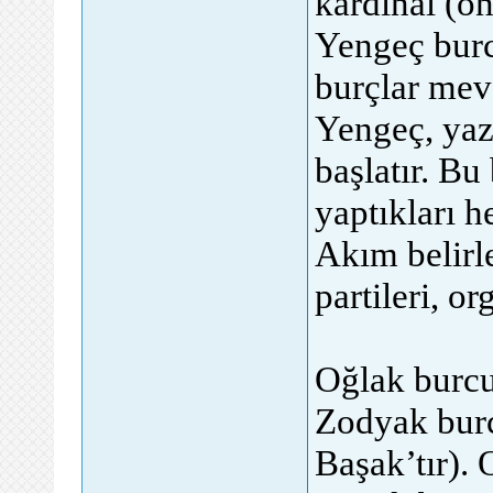
kardinal (ön
Yengeç burcu
burçlar mevs
Yengeç, yazı
başlatır. Bu
yaptıkları h
Akım belirle
partileri, or
Oğlak burcu
Zodyak burc
Başak’tır).