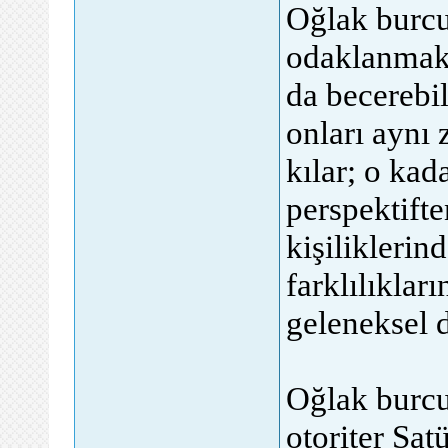
Oğlak burc
odaklanmak
da becerebil
onları aynı 
kılar; o kada
perspektift
kişiliklerin
farklılıklar
geleneksel d
Oğlak burcu
otoriter Sat