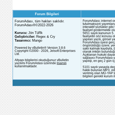
Forum Bilgileri
ForumAdası, tüm hakları saklıdır.
ForumAdası; internet or
tutulmaksızın yayımlana
ForumAdası®©2022-2026
interaktif sözlükler gi
faaliyet göstermekte ola
Kurucu:
Jön TüRk
5651 sayılı kanunun 5. 
Geliştiriciler:
Regex & Cry
faaliyetin söz konusu 
yapılan yazılı, görsel 
Tasarımcı:
Mango
ForumAdası üyesi gerçek
öngörüldüğü üzere; yer 
Powered by vBulletin® Version 3.8.6
saklı kalmak kaydıyla,
Copyright ©2000 - 2026, Jelsoft Enterprises
olarak imkân bulunduğu
Ltd.
Açıklanan hukuki dayan
sağlayıcı ForumAdası y
Altyapı bilgilerini okuduğunuz vBulletin
yapılıp, en geç 2 gün iç
yazılımı ForumAdası üzerinde
lisanslı
kullanılmaktadır.
5101 sayılı yasayla deg
hakkı bulunan MP3, vide
verilmiş olan MÜ-YAP ta
bilgileri gerekli kurum i