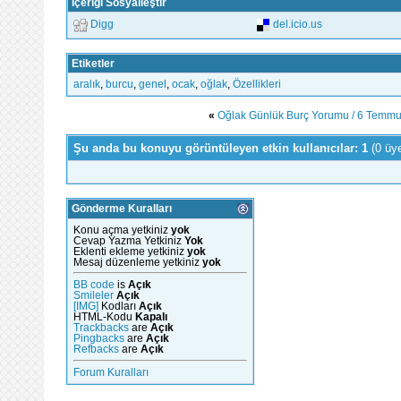
İçeriği Sosyalleştir
Digg
del.icio.us
Etiketler
aralık
,
burcu
,
genel
,
ocak
,
oğlak
,
Özellikleri
«
Oğlak Günlük Burç Yorumu / 6 Temm
Şu anda bu konuyu görüntüleyen etkin kullanıcılar: 1
(0 üy
Gönderme Kuralları
Konu açma yetkiniz
yok
Cevap Yazma Yetkiniz
Yok
Eklenti ekleme yetkiniz
yok
Mesaj düzenleme yetkiniz
yok
BB code
is
Açık
Smileler
Açık
[IMG]
Kodları
Açık
HTML-Kodu
Kapalı
Trackbacks
are
Açık
Pingbacks
are
Açık
Refbacks
are
Açık
Forum Kuralları