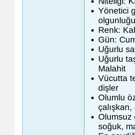
Niteliği: 
Yönetici g
olgunluğ
Renk: Kah
Gün: Cum
Uğurlu say
Uğurlu taş
Malahit
Vücutta te
dişler
Olumlu öze
çalışkan,
Olumsuz ö
soğuk, m