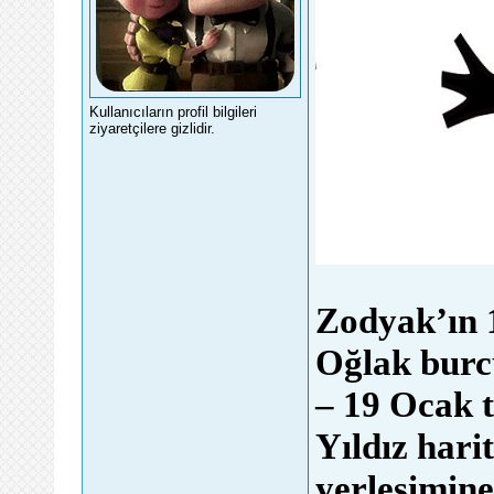
Kullanıcıların profil bilgileri
ziyaretçilere gizlidir.
Zodyak’ın 
Oğlak burc
– 19 Ocak t
Yıldız har
yerleşimine