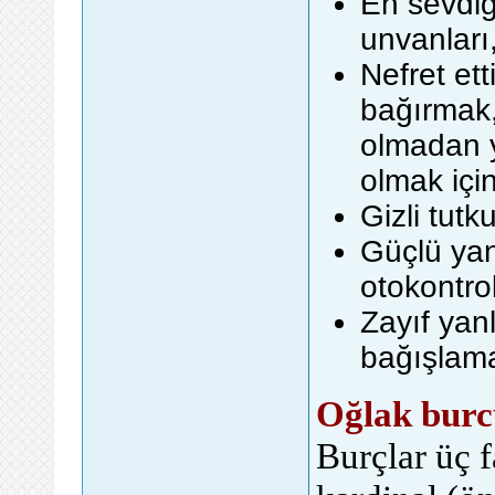
En sevdiği
unvanları
Nefret ett
bağırmak, 
olmadan y
olmak içi
Gizli tutk
Güçlü yanl
otokontrol
Zayıf yanl
bağışlama
Oğlak burcu
Burçlar üç f