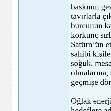
baskının ge
tavırlarla ç
burcunun ka
korkunç sırl
Satürn’ün et
sahibi kişil
soğuk, mesa
olmalarına,
geçmişe dön
Oğlak enerji
hedeflere ad