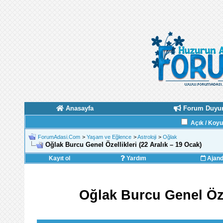
Anasayfa
Forum Duyur
Açık / Koy
ForumAdasi.Com
>
Yaşam ve Eğlence
>
Astroloji
>
Oğlak
Oğlak Burcu Genel Özellikleri (22 Aralık – 19 Ocak)
Kayıt ol
Yardım
Ajan
Oğlak Burcu Genel Özel