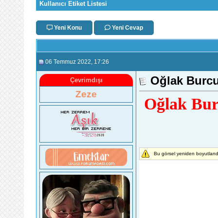
Kullanıcı Etiket Listesi
Yeni Konu
Yeni Cevap
06 Temmuz 2022
, 17:26
Oğlak Burcu 
Çevrimdışı
Zeze
Oğlak Burc
Bu görsel yeniden boyutlandı