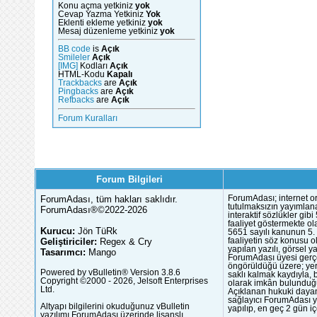
Konu açma yetkiniz
yok
Cevap Yazma Yetkiniz
Yok
Eklenti ekleme yetkiniz
yok
Mesaj düzenleme yetkiniz
yok
BB code
is
Açık
Smileler
Açık
[IMG]
Kodları
Açık
HTML-Kodu
Kapalı
Trackbacks
are
Açık
Pingbacks
are
Açık
Refbacks
are
Açık
Forum Kuralları
Forum Bilgileri
ForumAdası, tüm hakları saklıdır.
ForumAdası; internet or
tutulmaksızın yayımlana
ForumAdası®©2022-2026
interaktif sözlükler gi
faaliyet göstermekte ola
Kurucu:
Jön TüRk
5651 sayılı kanunun 5. 
Geliştiriciler:
Regex & Cry
faaliyetin söz konusu 
yapılan yazılı, görsel 
Tasarımcı:
Mango
ForumAdası üyesi gerçek
öngörüldüğü üzere; yer 
Powered by vBulletin® Version 3.8.6
saklı kalmak kaydıyla,
Copyright ©2000 - 2026, Jelsoft Enterprises
olarak imkân bulunduğu
Ltd.
Açıklanan hukuki dayan
sağlayıcı ForumAdası y
Altyapı bilgilerini okuduğunuz vBulletin
yapılıp, en geç 2 gün iç
yazılımı ForumAdası üzerinde
lisanslı