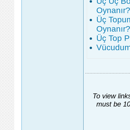
Uç Uç Bö
Oynanır
Üç Topum
Oynanır
Üç Top P
Vücudum 
To view link
must be 10