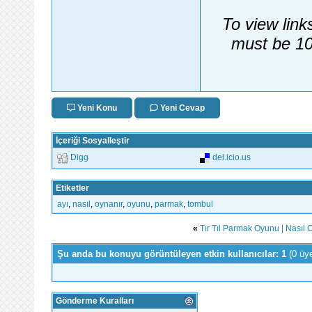
To view link
must be 10
Yeni Konu
Yeni Cevap
İçeriği Sosyalleştir
Digg
del.icio.us
Etiketler
ayı
,
nasıl
,
oynanır
,
oyunu
,
parmak
,
tombul
«
Tır Tıl Parmak Oyunu | Nasıl 
Şu anda bu konuyu görüntüleyen etkin kullanıcılar: 1
(0 üy
Gönderme Kuralları