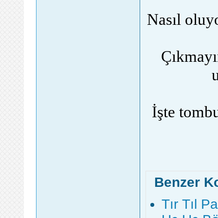
Nasıl oluy
Çıkmayın
İşte tomb
Benzer K
Tır Tıl 