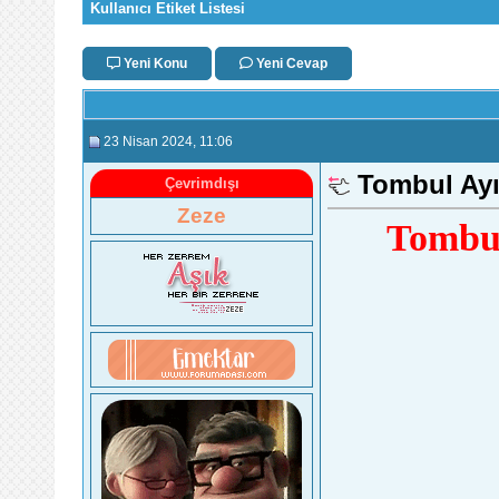
Kullanıcı Etiket Listesi
Yeni Konu
Yeni Cevap
23 Nisan 2024
, 11:06
Tombul Ayı
Çevrimdışı
Zeze
Tombul