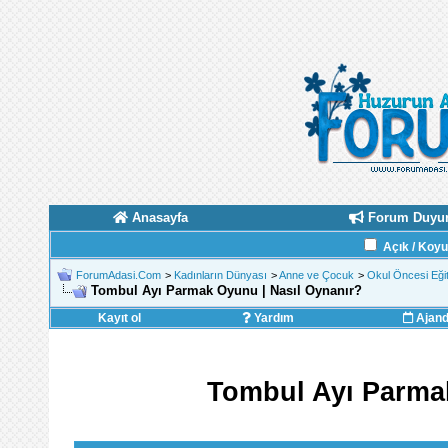
Anasayfa
Forum Duyur
Açık / Koy
ForumAdasi.Com
>
Kadınların Dünyası
>
Anne ve Çocuk
>
Okul Öncesi Eği
Tombul Ayı Parmak Oyunu | Nasıl Oynanır?
Kayıt ol
Yardım
Ajan
Tombul Ayı Parmak