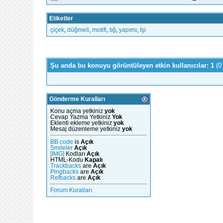
Etiketler
çiçek
,
düğmeli
,
motifi
,
tığ
,
yapımı
,
İşi
Şu anda bu konuyu görüntüleyen etkin kullanıcılar: 1
(0
Gönderme Kuralları
Konu açma yetkiniz
yok
Cevap Yazma Yetkiniz
Yok
Eklenti ekleme yetkiniz
yok
Mesaj düzenleme yetkiniz
yok
BB code
is
Açık
Smileler
Açık
[IMG]
Kodları
Açık
HTML-Kodu
Kapalı
Trackbacks
are
Açık
Pingbacks
are
Açık
Refbacks
are
Açık
Forum Kuralları