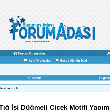
Forum Duyuruları
Açık / Koyu Mod
-
Gece / Gündüz Mod
Ajanda
Bugünün
ileceğiniz bölüm.
Tığ İşi Düğmeli Çiçek Motifi Yapım