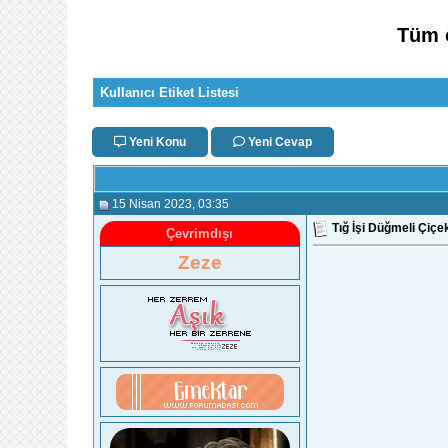
Tüm ö
Kullanıcı Etiket Listesi
Yeni Konu
Yeni Cevap
15 Nisan 2023
, 03:35
Tığ İşi Düğmeli Çiçek
Çevrimdışı
Zeze