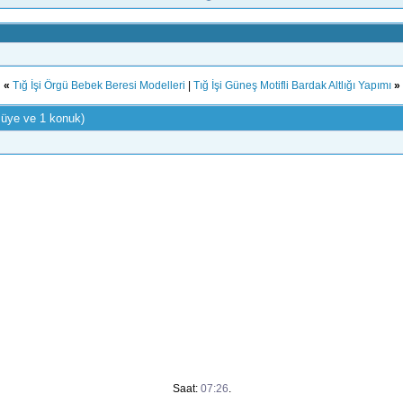
«
Tığ İşi Örgü Bebek Beresi Modelleri
|
Tığ İşi Güneş Motifli Bardak Altlığı Yapımı
»
 üye ve 1 konuk)
Saat:
07:26
.