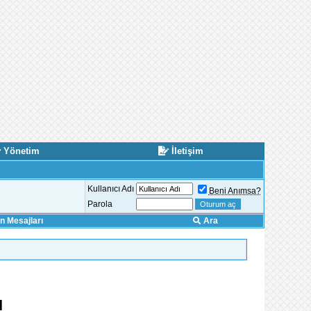
Yönetim
İletişim
Kullanıcı Adı
Beni Anımsa?
Parola
 Mesajları
Ara
ı