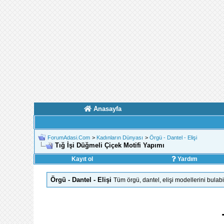
Anasayfa
ForumAdasi.Com
>
Kadınların Dünyası
>
Örgü - Dantel - Elişi
Tığ İşi Düğmeli Çiçek Motifi Yapımı
Kayıt ol
Yardım
Örgü - Dantel - Elişi
Tüm örgü, dantel, elişi modellerini bulab