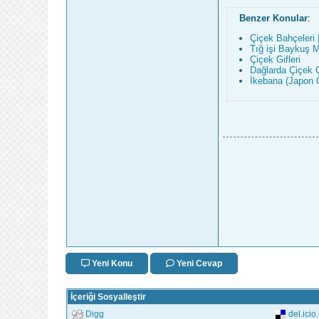
Benzer Konular
:
Çiçek Bahçeleri |
Tığ işi Baykuş M
Çiçek Gifleri
Dağlarda Çiçek Ç
İkebana (Japon Ç
Yeni Konu
Yeni Cevap
İçeriği Sosyalleştir
Digg
del.icio