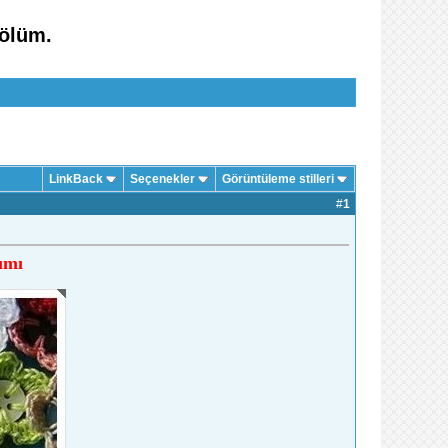
bölüm.
LinkBack
Seçenekler
Görüntüleme stilleri
#
1
ımı