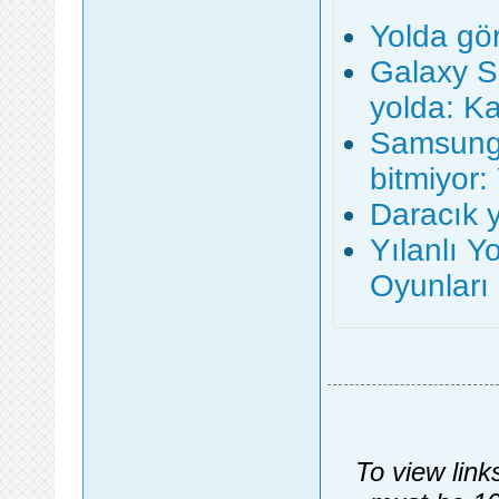
Yolda gö
Galaxy S
yolda: Kal
Samsung 
bitmiyor:
Daracık 
Yılanlı 
Oyunları
To view link