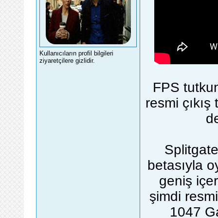
Kullanıcıların profil bilgileri
ziyaretçilere gizlidir.
FPS tutkun
resmi çıkış 
de
Splitgat
betasıyla o
geniş içer
şimdi resmi
1047 G