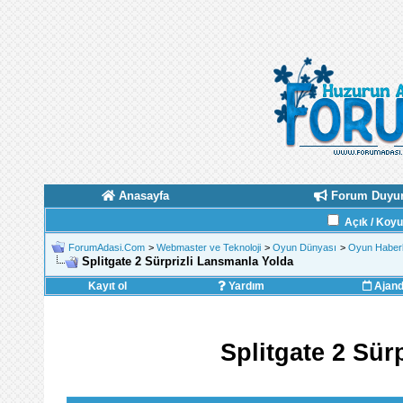
Anasayfa
Forum Duyur
Açık / Koy
ForumAdasi.Com
>
Webmaster ve Teknoloji
>
Oyun Dünyası
>
Oyun Haberl
Splitgate 2 Sürprizli Lansmanla Yolda
Kayıt ol
Yardım
Ajan
Splitgate 2 Sür