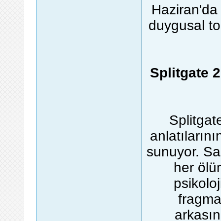
Haziran'da
duygusal to
Splitgate 
Splitgat
anlatılarını
sunuyor. Sa
her ölü
psikolo
fragma
arkasın