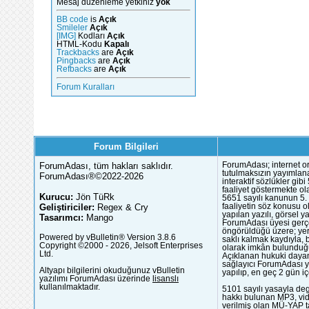
Mesaj düzenleme yetkiniz
yok
BB code
is
Açık
Smileler
Açık
[IMG]
Kodları
Açık
HTML-Kodu
Kapalı
Trackbacks
are
Açık
Pingbacks
are
Açık
Refbacks
are
Açık
Forum Kuralları
Forum Bilgileri
ForumAdası, tüm hakları saklıdır.
ForumAdası; internet or
tutulmaksızın yayımlana
ForumAdası®©2022-2026
interaktif sözlükler gi
faaliyet göstermekte ola
Kurucu:
Jön TüRk
5651 sayılı kanunun 5. 
Geliştiriciler:
Regex & Cry
faaliyetin söz konusu 
yapılan yazılı, görsel 
Tasarımcı:
Mango
ForumAdası üyesi gerçek
öngörüldüğü üzere; yer 
Powered by vBulletin® Version 3.8.6
saklı kalmak kaydıyla,
Copyright ©2000 - 2026, Jelsoft Enterprises
olarak imkân bulunduğu
Ltd.
Açıklanan hukuki dayan
sağlayıcı ForumAdası y
Altyapı bilgilerini okuduğunuz vBulletin
yapılıp, en geç 2 gün iç
yazılımı ForumAdası üzerinde
lisanslı
kullanılmaktadır.
5101 sayılı yasayla deg
hakkı bulunan MP3, vide
verilmiş olan MÜ-YAP ta