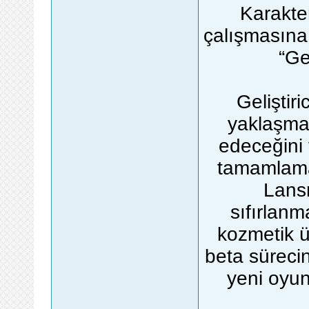
Karakte
çalışmasına
“Ge
Geliştir
yaklaşma
edeceğini 
tamamlamay
Lans
sıfırlanm
kozmetik 
beta sürecin
yeni oyun