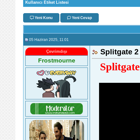
Kullanıcı Etiket Listesi
Yeni Konu
Yeni Cevap
05 Haziran 2025
, 11:01
Splitgate 
Çevrimdışı
Frostmourne
Splitgat