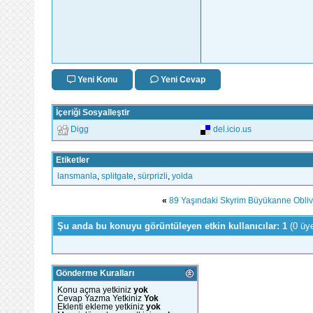
Yeni Konu
Yeni Cevap
İçeriği Sosyalleştir
Digg
del.icio.us
Etiketler
lansmanla
,
splitgate
,
sürprizli
,
yolda
«
89 Yaşındaki Skyrim Büyükanne Obliv
Şu anda bu konuyu görüntüleyen etkin kullanıcılar: 1
(0 üy
Gönderme Kuralları
Konu açma yetkiniz
yok
Cevap Yazma Yetkiniz
Yok
Eklenti ekleme yetkiniz
yok