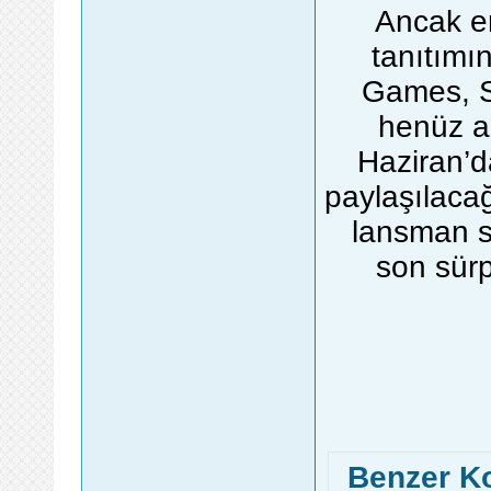
Ancak en
tanıtımı
Games, Sp
henüz aç
Haziran’
paylaşılacağ
lansman s
son sürp
Benzer K