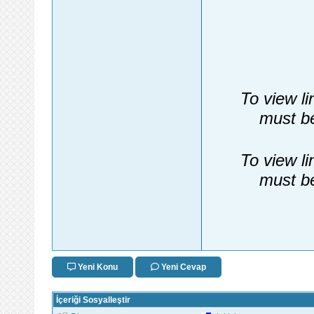
To view li
must be
To view li
must be
Yeni Konu
Yeni Cevap
İçeriği Sosyalleştir