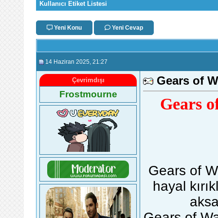
Kullanıcı Etiket Listesi
Yeni Konu
Yeni Cevap
14 Haziran 2025
, 21:27
Gears of W
Çevrimdışı
Frostmourne
Gears o
Gears of W
hayal kırık
aksa
Gears of Wa