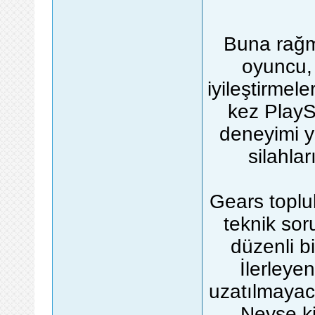
Buna rağm
oyuncu, 
iyileştirmele
kez PlayS
deneyimi y
silahlar
Gears toplu
teknik sor
düzenli b
İlerleye
uzatılmayac
Neyse ki