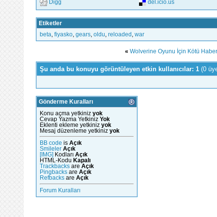
Digg
del.icio.us
Etiketler
beta
,
fiyasko
,
gears
,
oldu
,
reloaded
,
war
«
Wolverine Oyunu İçin Kötü Haber
Şu anda bu konuyu görüntüleyen etkin kullanıcılar: 1
(0 üy
Gönderme Kuralları
Konu açma yetkiniz
yok
Cevap Yazma Yetkiniz
Yok
Eklenti ekleme yetkiniz
yok
Mesaj düzenleme yetkiniz
yok
BB code
is
Açık
Smileler
Açık
[IMG]
Kodları
Açık
HTML-Kodu
Kapalı
Trackbacks
are
Açık
Pingbacks
are
Açık
Refbacks
are
Açık
Forum Kuralları