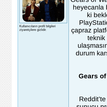
heyecanla b
ki bek
PlayStati
Kullanıcıların profil bilgileri
çapraz platf
ziyaretçilere gizlidir.
teknik
ulaşmasın
durum karş
Gears of
Reddit’te
sunucu pr