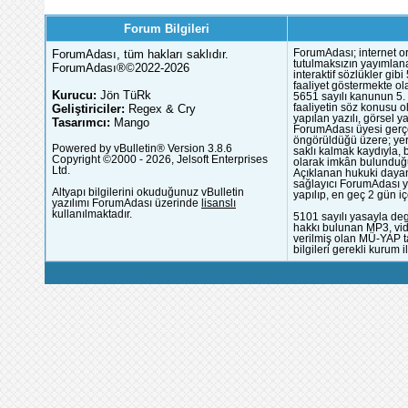
Forum Bilgileri
ForumAdası, tüm hakları saklıdır.
ForumAdası; internet or
tutulmaksızın yayımlana
ForumAdası®©2022-2026
interaktif sözlükler gi
faaliyet göstermekte ola
Kurucu:
Jön TüRk
5651 sayılı kanunun 5. 
Geliştiriciler:
Regex & Cry
faaliyetin söz konusu 
yapılan yazılı, görsel 
Tasarımcı:
Mango
ForumAdası üyesi gerçek
öngörüldüğü üzere; yer 
Powered by vBulletin® Version 3.8.6
saklı kalmak kaydıyla,
Copyright ©2000 - 2026, Jelsoft Enterprises
olarak imkân bulunduğu
Ltd.
Açıklanan hukuki dayan
sağlayıcı ForumAdası y
Altyapı bilgilerini okuduğunuz vBulletin
yapılıp, en geç 2 gün iç
yazılımı ForumAdası üzerinde
lisanslı
kullanılmaktadır.
5101 sayılı yasayla deg
hakkı bulunan MP3, vide
verilmiş olan MÜ-YAP ta
bilgileri gerekli kurum i