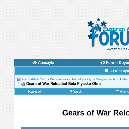
Anasayfa
Forum Duyur
Açık / Koy
ForumAdasi.Com
>
Webmaster ve Teknoloji
>
Oyun Dünyası
>
Oyun Haberl
Gears of War Reloaded Beta Fiyasko Oldu
Kayıt ol
Yardım
Ajan
Gears of War Rel