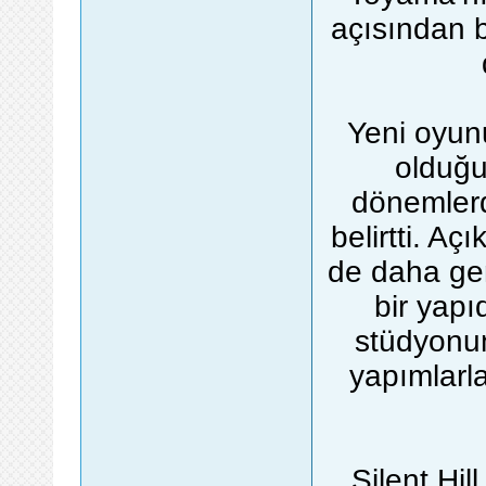
açısından bi
Yeni oyun
olduğu
dönemlerd
belirtti. Aç
de daha genç
bir yapı
stüdyonun
yapımlarla
Silent Hil