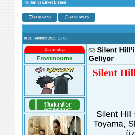
Kullanıcı Etiket Listesi
Yeni Konu
Yeni Cevap
20 Temmuz 2025
, 23:08
Silent Hill
Çevrimdışı
Geliyor
Frostmourne
Silent Hil
Silent Hill
Toyama, Sl
üz