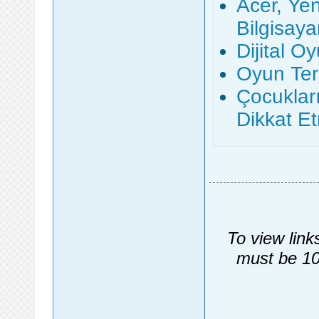
Acer, Ye
Bilgisayar
Dijital O
Oyun Ter
Çocuklar
Dikkat Et
To view link
must be 10