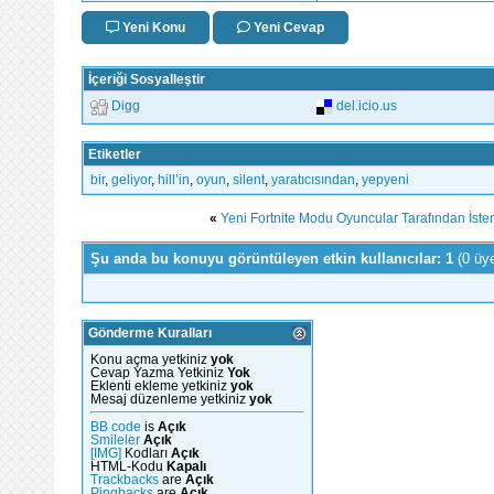
Yeni Konu
Yeni Cevap
İçeriği Sosyalleştir
Digg
del.icio.us
Etiketler
bir
,
geliyor
,
hill’in
,
oyun
,
silent
,
yaratıcısından
,
yepyeni
«
Yeni Fortnite Modu Oyuncular Tarafından İste
Şu anda bu konuyu görüntüleyen etkin kullanıcılar: 1
(0 üy
Gönderme Kuralları
Konu açma yetkiniz
yok
Cevap Yazma Yetkiniz
Yok
Eklenti ekleme yetkiniz
yok
Mesaj düzenleme yetkiniz
yok
BB code
is
Açık
Smileler
Açık
[IMG]
Kodları
Açık
HTML-Kodu
Kapalı
Trackbacks
are
Açık
Pingbacks
are
Açık