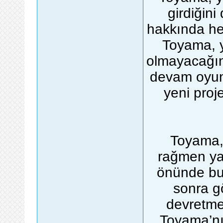
girdiğin
hakkında he
Toyama, y
olmayacağını
devam oyun
yeni proje
Toyama,
rağmen yaş
önünde bu
sonra gö
devretmek
Toyama’nı