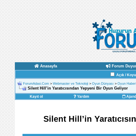
Anasayfa
Forum Duyur
Açık / Koy
ForumAdasi.Com
>
Webmaster ve Teknoloji
>
Oyun Dünyası
>
Oyun Haberl
Silent Hill’in Yaratıcısından Yepyeni Bir Oyun Geliyor
Kayıt ol
Yardım
Ajan
Silent Hill’in Yaratıcı