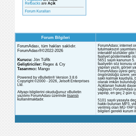
Refbacks
are
Açık
Forum Kuralları
Forum Bilgileri
ForumAdası, tüm hakları saklıdır.
ForumAdası; internet or
tutulmaksızın yayımlana
ForumAdası®©2022-2026
interaktif sözlükler gi
faaliyet göstermekte ola
Kurucu:
Jön TüRk
5651 sayılı kanunun 5. 
Geliştiriciler:
Regex & Cry
faaliyetin söz konusu 
yapılan yazılı, görsel 
Tasarımcı:
Mango
ForumAdası üyesi gerçek
öngörüldüğü üzere; yer 
Powered by vBulletin® Version 3.8.6
saklı kalmak kaydıyla,
Copyright ©2000 - 2026, Jelsoft Enterprises
olarak imkân bulunduğu
Ltd.
Açıklanan hukuki dayan
sağlayıcı ForumAdası y
Altyapı bilgilerini okuduğunuz vBulletin
yapılıp, en geç 2 gün iç
yazılımı ForumAdası üzerinde
lisanslı
kullanılmaktadır.
5101 sayılı yasayla deg
hakkı bulunan MP3, vide
verilmiş olan MÜ-YAP ta
bilgileri gerekli kurum i