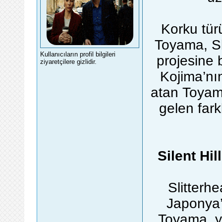
Korku tür
Toyama, Sl
Kullanıcıların profil bilgileri
projesine 
ziyaretçilere gizlidir.
Kojima’nı
atan Toyama
gelen fark
Silent Hi
Slitterh
Japonya’
Toyama, ye