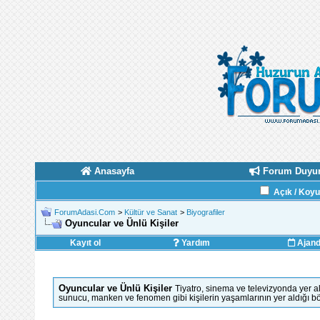
Anasayfa
Forum Duyur
Açık / Koy
ForumAdasi.Com
>
Kültür ve Sanat
>
Biyografiler
Oyuncular ve Ünlü Kişiler
Kayıt ol
Yardım
Ajan
Oyuncular ve Ünlü Kişiler
Tiyatro, sinema ve televizyonda yer a
sunucu, manken ve fenomen gibi kişilerin yaşamlarının yer aldığı b