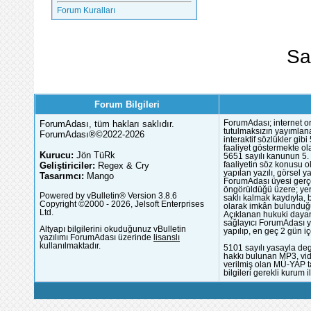
Forum Kuralları
Sa
Forum Bilgileri
ForumAdası, tüm hakları saklıdır.
ForumAdası; internet or
tutulmaksızın yayımlana
ForumAdası®©2022-2026
interaktif sözlükler gi
faaliyet göstermekte ola
Kurucu:
Jön TüRk
5651 sayılı kanunun 5. 
Geliştiriciler:
Regex & Cry
faaliyetin söz konusu 
yapılan yazılı, görsel 
Tasarımcı:
Mango
ForumAdası üyesi gerçek
öngörüldüğü üzere; yer 
Powered by vBulletin® Version 3.8.6
saklı kalmak kaydıyla,
Copyright ©2000 - 2026, Jelsoft Enterprises
olarak imkân bulunduğu
Ltd.
Açıklanan hukuki dayan
sağlayıcı ForumAdası y
Altyapı bilgilerini okuduğunuz vBulletin
yapılıp, en geç 2 gün iç
yazılımı ForumAdası üzerinde
lisanslı
kullanılmaktadır.
5101 sayılı yasayla deg
hakkı bulunan MP3, vide
verilmiş olan MÜ-YAP ta
bilgileri gerekli kurum i