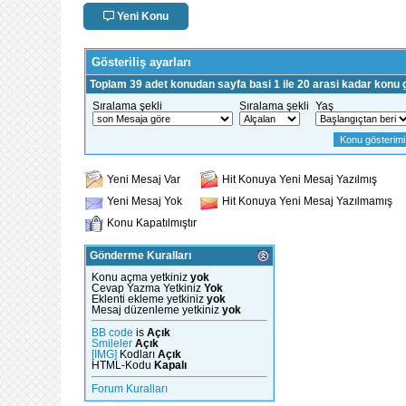
Yeni Konu
Gösteriliş ayarları
Toplam 39 adet konudan sayfa basi 1 ile 20 arasi kadar konu g
Sıralama şekli
Sıralama şekli
Yaş
Yeni Mesaj Var
Hit Konuya Yeni Mesaj Yazılmış
Yeni Mesaj Yok
Hit Konuya Yeni Mesaj Yazılmamış
Konu Kapatılmıştır
Gönderme Kuralları
Konu açma yetkiniz
yok
Cevap Yazma Yetkiniz
Yok
Eklenti ekleme yetkiniz
yok
Mesaj düzenleme yetkiniz
yok
BB code
is
Açık
Smileler
Açık
[IMG]
Kodları
Açık
HTML-Kodu
Kapalı
Forum Kuralları