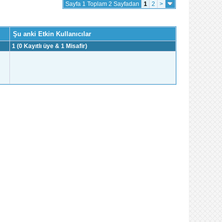
Sayfa 1 Toplam 2 Sayfadan
1
2
>
Şu anki Etkin Kullanıcılar
1 (0 Kayıtlı üye & 1 Misafir)