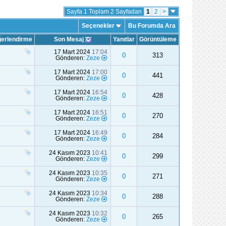
Sayfa 1 Toplam 2 Sayfadan
1
2
>
Seçenekler
Bu Forumda Ara
erlendirme
Son Mesaj
Yanıtlar
Görüntüleme
17 Mart 2024
17:04
0
313
Gönderen:
Zeze
17 Mart 2024
17:00
0
441
Gönderen:
Zeze
17 Mart 2024
16:54
0
428
Gönderen:
Zeze
17 Mart 2024
16:51
0
270
Gönderen:
Zeze
17 Mart 2024
16:49
0
284
Gönderen:
Zeze
24 Kasım 2023
10:41
0
299
Gönderen:
Zeze
24 Kasım 2023
10:35
0
271
Gönderen:
Zeze
24 Kasım 2023
10:34
0
288
Gönderen:
Zeze
24 Kasım 2023
10:32
0
265
Gönderen:
Zeze