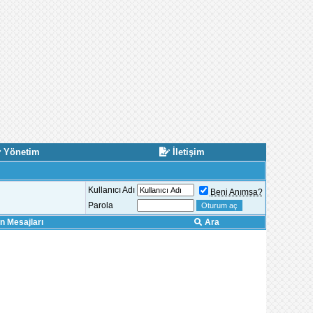
Yönetim
İletişim
Kullanıcı Adı
Beni Anımsa?
Parola
 Mesajları
Ara