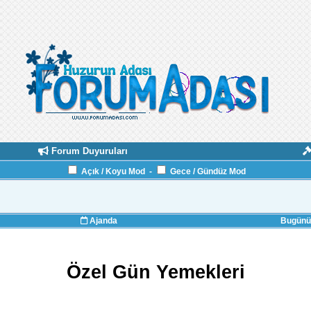
Forum Duyuruları
Açık / Koyu Mod
-
Gece / Gündüz Mod
Ajanda
Bugünün
Özel Gün Yemekleri