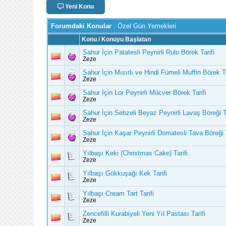
Yeni Konu
Forumdaki Konular
: Özel Gün Yemekleri
Konu
/
Konuyu Başlatan
Sahur İçin Patatesli Peynirli Rulo Börek Tarifi
Zeze
Sahur İçin Mısırlı ve Hindi Fümeli Muffin Börek Ta
Zeze
Sahur İçin Lor Peynirli Mücver Börek Tarifi
Zeze
Sahur İçin Sebzeli Beyaz Peynirli Lavaş Böreği Ta
Zeze
Sahur İçin Kaşar Peynirli Domatesli Tava Böreği T
Zeze
Yılbaşı Keki (Christmas Cake) Tarifi
Zeze
Yılbaşı Gökkuşağı Kek Tarifi
Zeze
Yılbaşı Cream Tart Tarifi
Zeze
Zencefilli Kurabiyeli Yeni Yıl Pastası Tarifi
Zeze