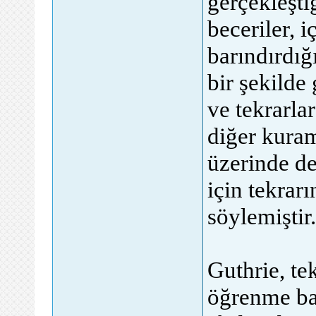
gerçekleşti
beceriler, i
barındırdığ
bir şekilde
ve tekrarla
diğer kuram
üzerinde de
için tekrar
söylemiştir.
Guthrie, te
öğrenme bağ