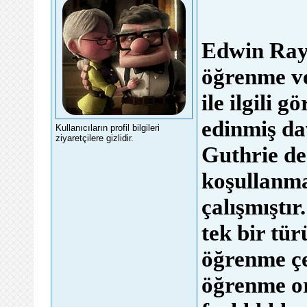
Edwin Ray 
öğrenme ve 
ile ilgili 
edinmiş dav
Kullanıcıların profil bilgileri
ziyaretçilere gizlidir.
Guthrie de
koşullanma
çalışmıştı
tek bir tür
öğrenme çeş
öğrenme o