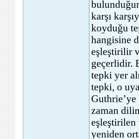
bulunduğum
karşı karşı
koyduğu tep
hangisine d
eşleştirilir
geçerlidir.
tepki yer a
tepki, o uya
Guthrie’ye 
zaman dilim
eşleştirilen
yeniden ort