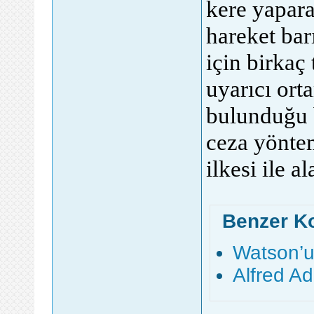
kere yapara
hareket bar
için birkaç
uyarıcı ort
bulunduğu b
ceza yöntem
ilkesi ile al
Benzer K
Watson’un
Alfred Ad