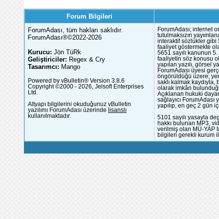
Forum Bilgileri
ForumAdası, tüm hakları saklıdır.
ForumAdası; internet or
tutulmaksızın yayımlana
ForumAdası®©2022-2026
interaktif sözlükler gi
faaliyet göstermekte ola
Kurucu:
Jön TüRk
5651 sayılı kanunun 5. 
Geliştiriciler:
Regex & Cry
faaliyetin söz konusu 
yapılan yazılı, görsel 
Tasarımcı:
Mango
ForumAdası üyesi gerçek
öngörüldüğü üzere; yer 
Powered by vBulletin® Version 3.8.6
saklı kalmak kaydıyla,
Copyright ©2000 - 2026, Jelsoft Enterprises
olarak imkân bulunduğu
Ltd.
Açıklanan hukuki dayan
sağlayıcı ForumAdası y
Altyapı bilgilerini okuduğunuz vBulletin
yapılıp, en geç 2 gün iç
yazılımı ForumAdası üzerinde
lisanslı
kullanılmaktadır.
5101 sayılı yasayla deg
hakkı bulunan MP3, vide
verilmiş olan MÜ-YAP ta
bilgileri gerekli kurum i