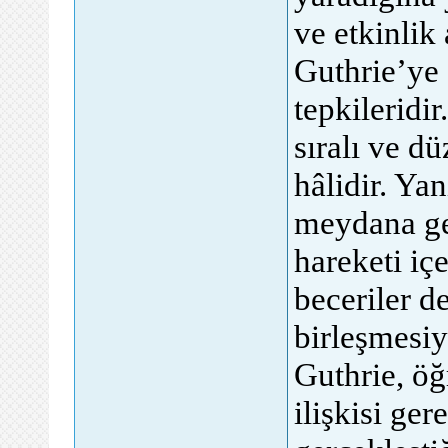
ve etkinlik
Guthrie’ye 
tepkileridir
sıralı ve d
hâlidir. Yan
meydana get
hareketi içe
beceriler d
birleşmesiy
Guthrie, öğ
ilişkisi ger