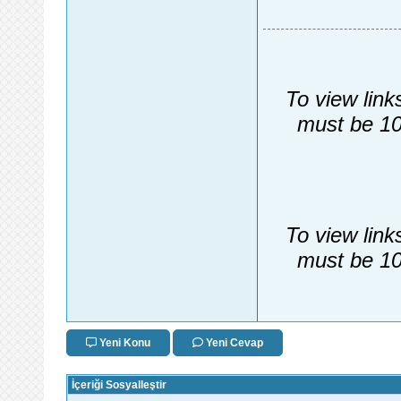
To view link
must be 10
To view link
must be 10
Yeni Konu
Yeni Cevap
İçeriği Sosyalleştir