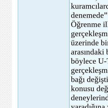
kuramcılard
denemede” 
Öğrenme il
gerçekleşme
üzerinde bir
arasındaki 
böylece U-
gerçekleşmi
bağı değişt
konusu deği
deneylerind
yaradığına 