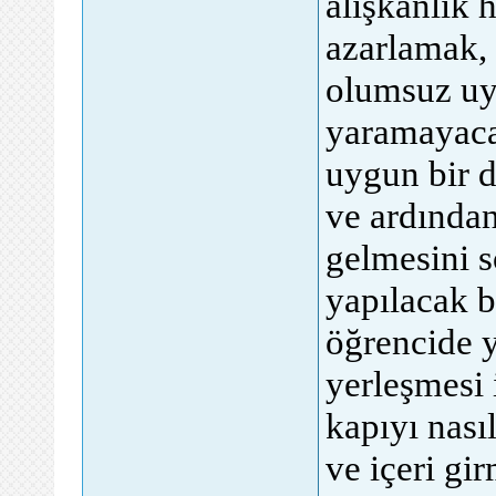
alışkanlık 
azarlamak, 
olumsuz uya
yaramayaca
uygun bir d
ve ardında
gelmesini 
yapılacak b
öğrencide y
yerleşmesi 
kapıyı nası
ve içeri gir