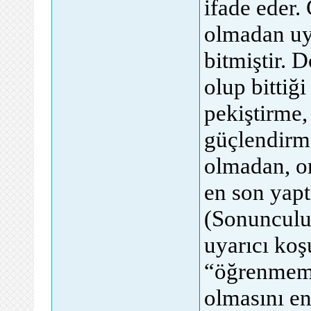
ifade eder.
olmadan uy
bitmiştir. 
olup bittiği
pekiştirme,
güçlendirm
olmadan, o
en son yapt
(Sonunculuk
uyarıcı koşu
“öğrenmeme
olmasını en