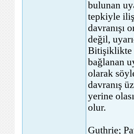
bulunan uya
tepkiyle il
davranışı o
değil, uyar
Bitişiklikt
bağlanan uy
olarak söy
davranış üz
yerine olas
olur.
Guthrie; Pa