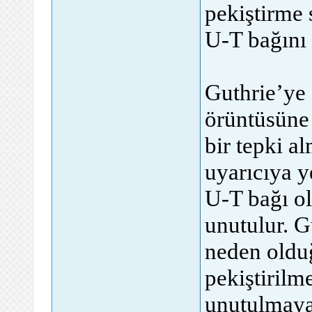
pekiştirme
U-T bağını 
Guthrie’ye 
örüntüsüne 
bir tepki a
uyarıcıya y
U-T bağı ol
unutulur. G
neden olduğ
pekiştirilme
unutulmayac