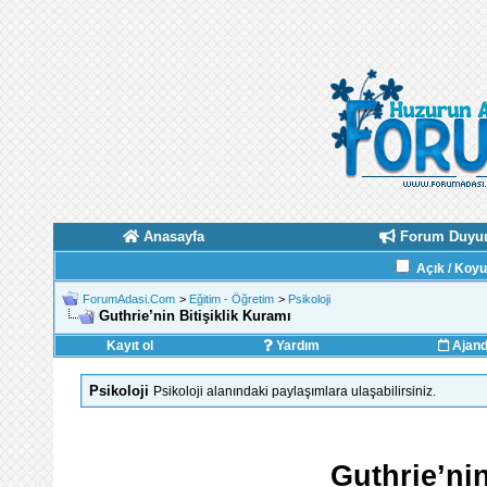
Anasayfa
Forum Duyur
Açık / Koy
ForumAdasi.Com
>
Eğitim - Öğretim
>
Psikoloji
Guthrie’nin Bitişiklik Kuramı
Kayıt ol
Yardım
Ajan
Psikoloji
Psikoloji alanındaki paylaşımlara ulaşabilirsiniz.
Guthrie’nin