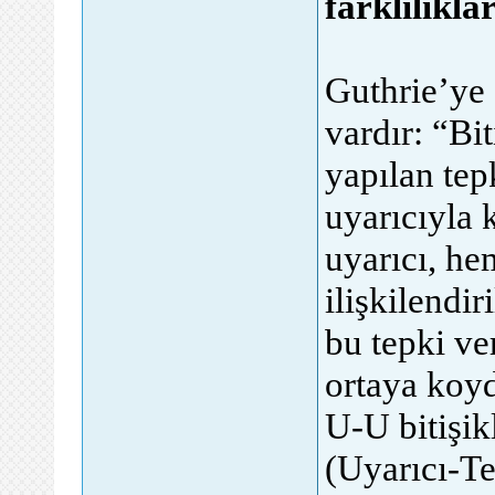
farklılıklar
Guthrie’ye 
vardır: “Bit
yapılan tep
uyarıcıyla k
uyarıcı, he
ilişkilendir
bu tepki ve
ortaya koyd
U-U bitişik
(Uyarıcı-Tep