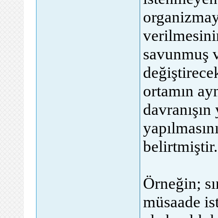
organizmay
verilmesini
savunmuş v
değiştirece
ortamın ayn
davranışın 
yapılmasın
belirtmiştir.
Örneğin; sı
müsaade is