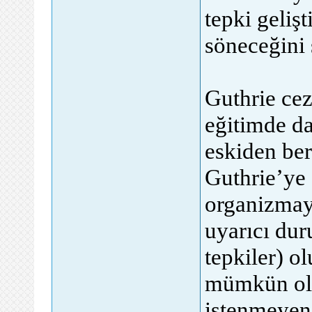
tepki gelişt
söneceğini 
Guthrie cez
eğitimde da
eskiden ber
Guthrie’ye 
organizmaya
uyarıcı dur
tepkiler) o
mümkün olab
istenmeyen 