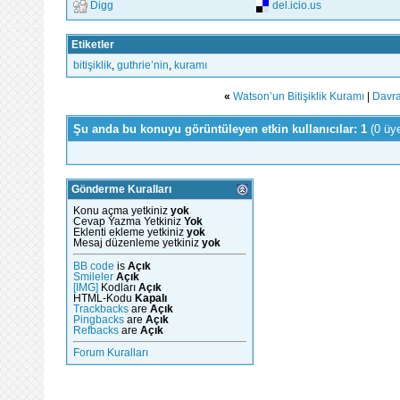
Digg
del.icio.us
Etiketler
bitişiklik
,
guthrie’nin
,
kuramı
«
Watson’un Bitişiklik Kuramı
|
Davra
Şu anda bu konuyu görüntüleyen etkin kullanıcılar: 1
(0 üy
Gönderme Kuralları
Konu açma yetkiniz
yok
Cevap Yazma Yetkiniz
Yok
Eklenti ekleme yetkiniz
yok
Mesaj düzenleme yetkiniz
yok
BB code
is
Açık
Smileler
Açık
[IMG]
Kodları
Açık
HTML-Kodu
Kapalı
Trackbacks
are
Açık
Pingbacks
are
Açık
Refbacks
are
Açık
Forum Kuralları