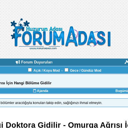
Forum Duyuruları
Açık / Koyu Mod
-
Gece / Gündüz Mod
ısı İçin Hangi Bölüme Gidilir
Ajanda
Bugünün
 bölümler aracılığıyla konuları takip edin, sağlığınızı ihmal etmeyin.
 Doktora Gidilir - Omurga Ağrısı 