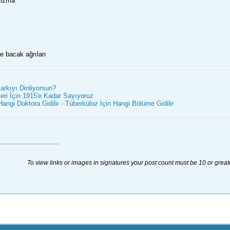
izma
e bacak ağrıları
rkıyı Dinliyorsun?
eri İçin 1915'e Kadar Sayıyoruz
angi Doktora Gidilir - Tüberküloz İçin Hangi Bölüme Gidilir
To view links or images in signatures your post count must be 10 or great