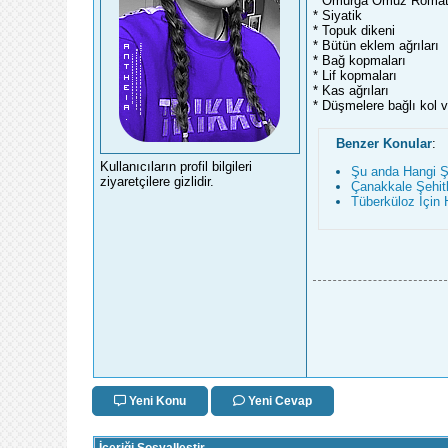
* Omurga Omuz Romat
* Siyatik
* Topuk dikeni
* Bütün eklem ağrıları
* Bağ kopmaları
* Lif kopmaları
* Kas ağrıları
* Düşmelere bağlı kol v
Benzer Konular
:
Kullanıcıların profil bilgileri
Şu anda Hangi Şa
ziyaretçilere gizlidir.
Çanakkale Şehitl
Tüberküloz İçin H
Yeni Konu
Yeni Cevap