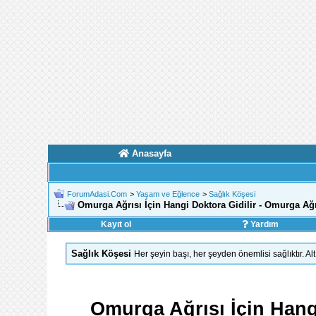
Anasayfa
ForumAdasi.Com
>
Yaşam ve Eğlence
>
Sağlık Köşesi
Omurga Ağrısı İçin Hangi Doktora Gidilir - Omurga Ağr
Kayıt ol
Yardım
Sağlık Köşesi
Her şeyin başı, her şeyden önemlisi sağlıktır. Alt
Omurga Ağrısı İçin Hangi