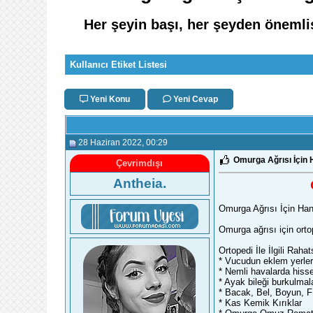
Her şeyin başı, her şeyden önemlisi
Kullanıcı Etiket Listesi
Yeni Konu
Yeni Cevap
28 Haziran 2022
, 00:29
Omurga Ağrısı İçin H
Çevrimdışı
Antheia.
Omurga Ağrısı İçin Hang
Omurga ağrısı için orto
Ortopedi İle İlgili Rahats
* Vucudun eklem yerleri
* Nemli havalarda hisse
* Ayak bileği burkulmal
* Bacak, Bel, Boyun, Fı
* Kas Kemik Kırıklar