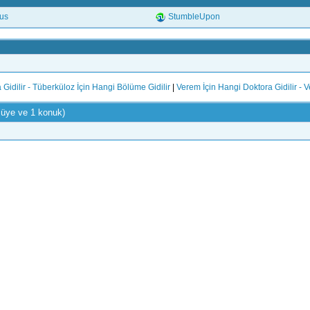
.us
StumbleUpon
Gidilir - Tüberküloz İçin Hangi Bölüme Gidilir
|
Verem İçin Hangi Doktora Gidilir - 
 üye ve 1 konuk)