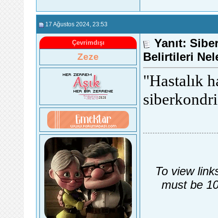
17 Ağustos 2024
, 23:53
Yanıt: Sibe
Çevrimdışı
Belirtileri Ne
Zeze
"Hastalık ha
siberkondri
To view link
must be 10