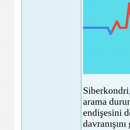
Siberkondri,
arama durum
endişesini d
davranışını 