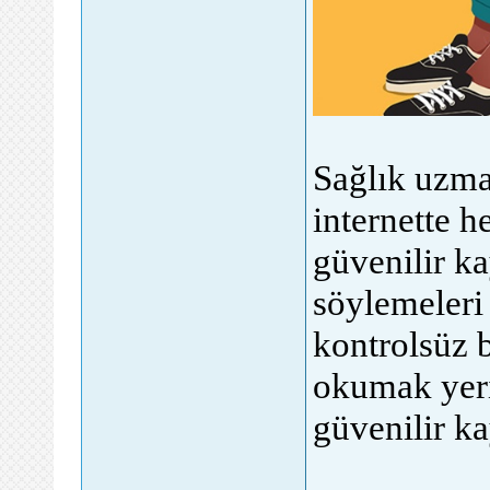
Sağlık uzma
internette h
güvenilir k
söylemeleri 
kontrolsüz 
okumak yeri
güvenilir ka