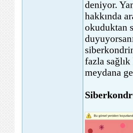
deniyor. Yan
hakkında ara
okuduktan s
duyuyorsanız
siberkondrin
fazla sağlı
meydana get
Siberkondri
Bu görsel yeniden boyutlandı