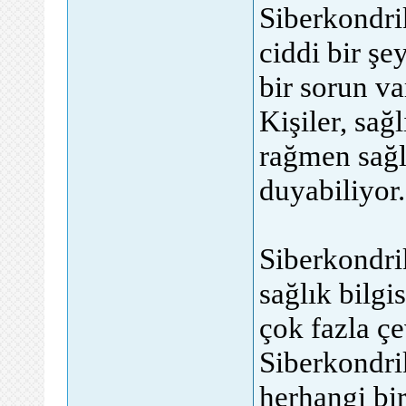
Siberkondri
ciddi bir ş
bir sorun va
Kişiler, sa
rağmen sağl
duyabiliyor.
Siberkondrik
sağlık bilgi
çok fazla çe
Siberkondri
herhangi bi