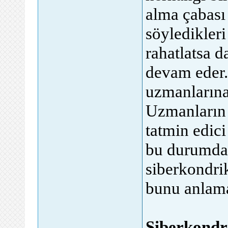
alma çabası
söyledikleri
rahatlatsa d
devam eder.
uzmanlarına 
Uzmanların 
tatmin edici
bu durumda 
siberkondrik
bunu anlama
Siberkondri