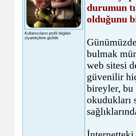
durumun tı
olduğunu b
Kullanıcıların profil bilgileri
ziyaretçilere gizlidir.
Günümüzde i
bulmak mümk
web sitesi 
güvenilir h
bireyler, b
okudukları s
sağlıkların
İnternetteki