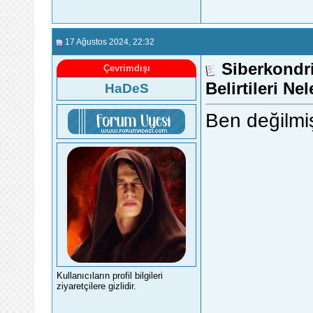
17 Ağustos 2024
, 22:32
Siberkondri
Çevrimdışı
Belirtileri Ne
HaDeS
Ben değilm
Kullanıcıların profil bilgileri
ziyaretçilere gizlidir.