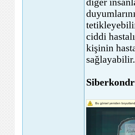
diğer insanl
duyumlarını
tetikleyebil
ciddi hastal
kişinin has
sağlayabilir.
Siberkondri
Bu görsel yeniden boyutlandı