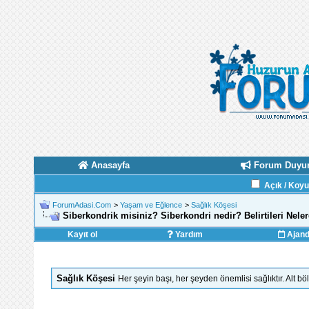
Anasayfa
Forum Duyur
Açık / Koy
ForumAdasi.Com
>
Yaşam ve Eğlence
>
Sağlık Köşesi
Siberkondrik misiniz? Siberkondri nedir? Belirtileri Neler
Kayıt ol
Yardım
Ajan
Sağlık Köşesi
Her şeyin başı, her şeyden önemlisi sağlıktır. Alt bö