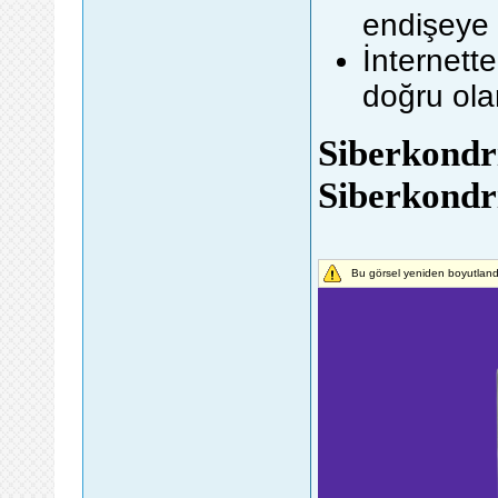
endişeye
İnternett
doğru ola
Siberkondri
Siberkondr
Bu görsel yeniden boyutlandı