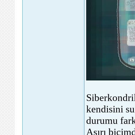
Siberkondri
kendisini s
durumu farkı
Aşırı biçimd