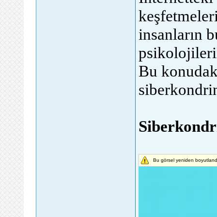
keşfetmeler
insanların b
psikolojiler
Bu konudaki
siberkondri
Siberkondr
Bu görsel yeniden boyutlandı