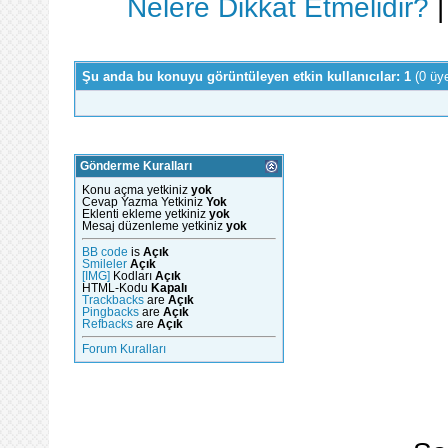
Nelere Dikkat Etmelidir?
Şu anda bu konuyu görüntüleyen etkin kullanıcılar: 1
(0 üy
Gönderme Kuralları
Konu açma yetkiniz
yok
Cevap Yazma Yetkiniz
Yok
Eklenti ekleme yetkiniz
yok
Mesaj düzenleme yetkiniz
yok
BB code
is
Açık
Smileler
Açık
[IMG]
Kodları
Açık
HTML-Kodu
Kapalı
Trackbacks
are
Açık
Pingbacks
are
Açık
Refbacks
are
Açık
Forum Kuralları