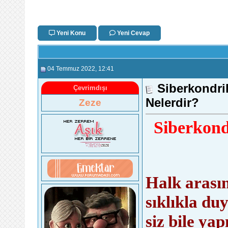
Yeni Konu
Yeni Cevap
04 Temmuz 2022
, 12:41
Siberkondrik
Çevrimdışı
Nelerdir?
Zeze
Siberkond
Halk arası
sıklıkla d
siz bile yap