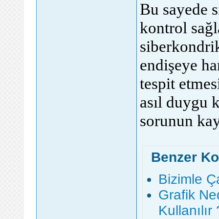
Bu sayede s
kontrol sağl
siberkondri
endişeye h
tespit etme
asıl duygu 
sorunun kayn
Benzer Ko
Bizimle Ç
Grafik Ne
Kullanılır 