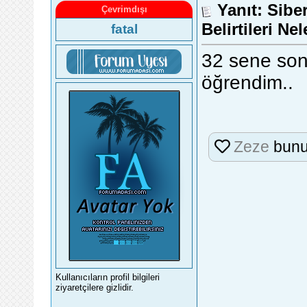
Yanıt: Sibe
Çevrimdışı
Belirtileri Ne
fatal
32 sene son
öğrendim..
Zeze
bunu
Kullanıcıların profil bilgileri
ziyaretçilere gizlidir.