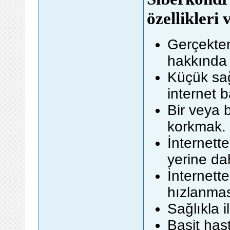
özellikleri 
Gerçekten
hakkında
Küçük sağl
internet 
Bir veya 
korkmak.
İnternett
yerine da
İnternett
hızlanmas
Sağlıkla 
Basit has