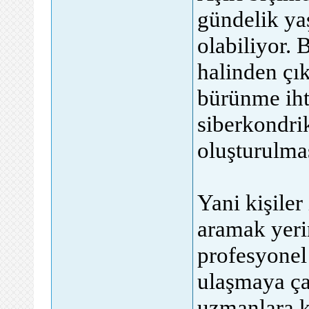
gündelik yaş
olabiliyor. 
halinden çı
bürünme iht
siberkondri
oluşturulmas
Yani kişiler
aramak yeri
profesyonel 
ulaşmaya çal
uzmanlara k