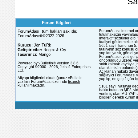
Sa
Forum Bilgileri
ForumAdası, tüm hakları saklıdır.
ForumAdası; internet or
tutulmaksızın yayımlana
ForumAdası®©2022-2026
interaktif sözlükler gi
faaliyet göstermekte ola
Kurucu:
Jön TüRk
5651 sayılı kanunun 5. 
Geliştiriciler:
Regex & Cry
faaliyetin söz konusu 
yapılan yazılı, görsel 
Tasarımcı:
Mango
ForumAdası üyesi gerçek
öngörüldüğü üzere; yer 
Powered by vBulletin® Version 3.8.6
saklı kalmak kaydıyla,
Copyright ©2000 - 2026, Jelsoft Enterprises
olarak imkân bulunduğu
Ltd.
Açıklanan hukuki dayan
sağlayıcı ForumAdası y
Altyapı bilgilerini okuduğunuz vBulletin
yapılıp, en geç 2 gün iç
yazılımı ForumAdası üzerinde
lisanslı
kullanılmaktadır.
5101 sayılı yasayla deg
hakkı bulunan MP3, vide
verilmiş olan MÜ-YAP ta
bilgileri gerekli kurum i