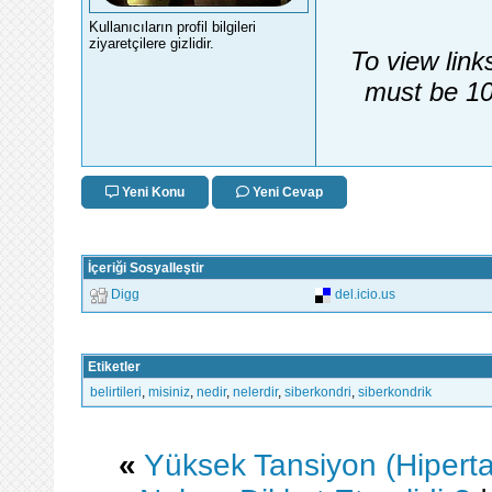
Kullanıcıların profil bilgileri
ziyaretçilere gizlidir.
To view link
must be 10
Yeni Konu
Yeni Cevap
İçeriği Sosyalleştir
Digg
del.icio.us
Etiketler
belirtileri
,
misiniz
,
nedir
,
nelerdir
,
siberkondri
,
siberkondrik
«
Yüksek Tansiyon (Hiperta