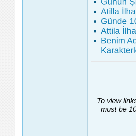
Günün Şii
Atilla İl
Günde 10
Attila İlh
Benim Ad
Karakterl
To view link
must be 10