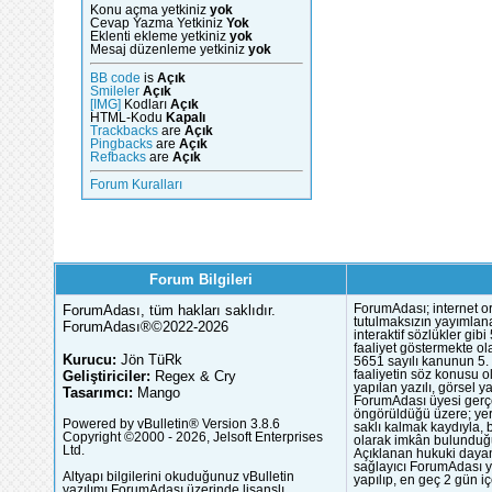
Konu açma yetkiniz
yok
Cevap Yazma Yetkiniz
Yok
Eklenti ekleme yetkiniz
yok
Mesaj düzenleme yetkiniz
yok
BB code
is
Açık
Smileler
Açık
[IMG]
Kodları
Açık
HTML-Kodu
Kapalı
Trackbacks
are
Açık
Pingbacks
are
Açık
Refbacks
are
Açık
Forum Kuralları
Forum Bilgileri
ForumAdası, tüm hakları saklıdır.
ForumAdası; internet or
tutulmaksızın yayımlana
ForumAdası®©2022-2026
interaktif sözlükler gi
faaliyet göstermekte ola
Kurucu:
Jön TüRk
5651 sayılı kanunun 5. 
Geliştiriciler:
Regex & Cry
faaliyetin söz konusu 
yapılan yazılı, görsel 
Tasarımcı:
Mango
ForumAdası üyesi gerçek
öngörüldüğü üzere; yer 
Powered by vBulletin® Version 3.8.6
saklı kalmak kaydıyla,
Copyright ©2000 - 2026, Jelsoft Enterprises
olarak imkân bulunduğu
Ltd.
Açıklanan hukuki dayan
sağlayıcı ForumAdası y
Altyapı bilgilerini okuduğunuz vBulletin
yapılıp, en geç 2 gün iç
yazılımı ForumAdası üzerinde
lisanslı