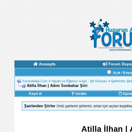
Anasayfa
Forum Duyur
Açık / Koy
ForumAdasi.Com
>
Yaşam ve Eğlence
>
Aşk - Şiir Dünyası
>
Şairlerden Şiirl
Atilla İlhan | Adım Sonbahar Şiiri
Kayıt ol
Yardım
Ajan
Şairlerden Şiirler
Ünlü şairlerin şiirlerini, onlar için açılan başlık
Atilla İlhan 