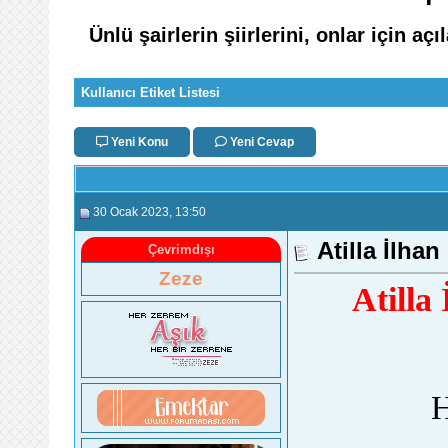
Ünlü şairlerin şiirlerini, onlar için aç
Kullanıcı Etiket Listesi
Yeni Konu
Yeni Cevap
30 Ocak 2023
, 13:50
Atilla İlha
Çevrimdışı
Zeze
Atilla
H