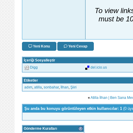
To view link
must be 10
Yeni Konu
Yeni Cevap
İçeriği Sosyalleştir
Digg
del.icio.us
Etiketler
adım
,
atilla
,
sonbahar
,
İlhan
,
Şiiri
«
Atilla İlhan | Ben Sana Me
Şu anda bu konuyu görüntüleyen etkin kullanıcılar: 1
(0 üy
Gönderme Kuralları