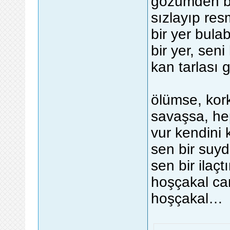
gözümden bi
sızlayıp res
bir yer bula
bir yer, sen
kan tarlası 
ölümse, kor
savaşsa, hep
vur kendini 
sen bir suy
sen bir ilaçtı
hoşçakal can
hoşçakal…