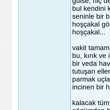
gülse, hiç d
bul kendini 
seninle bir b
hoşçakal g
hoşçakal...
vakit tamam.
bu, kırık ve 
bir veda hav
tutuşan ell
parmak uçla
incinen bir h
kalacak tüm 