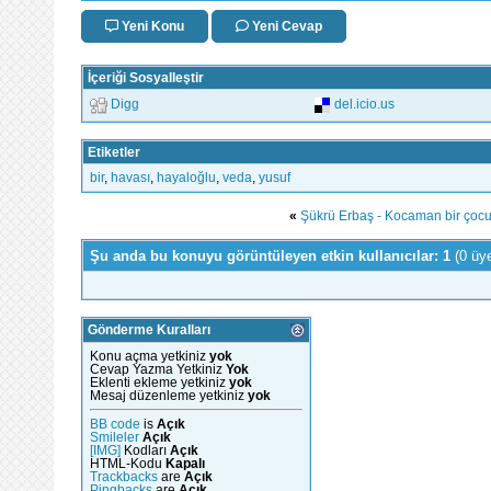
Yeni Konu
Yeni Cevap
İçeriği Sosyalleştir
Digg
del.icio.us
Etiketler
bir
,
havası
,
hayaloğlu
,
veda
,
yusuf
«
Şükrü Erbaş - Kocaman bir çoc
Şu anda bu konuyu görüntüleyen etkin kullanıcılar: 1
(0 üy
Gönderme Kuralları
Konu açma yetkiniz
yok
Cevap Yazma Yetkiniz
Yok
Eklenti ekleme yetkiniz
yok
Mesaj düzenleme yetkiniz
yok
BB code
is
Açık
Smileler
Açık
[IMG]
Kodları
Açık
HTML-Kodu
Kapalı
Trackbacks
are
Açık
Pingbacks
are
Açık