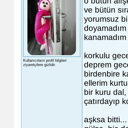
o bütün alış
ve bütün sır
yorumsuz bi
doyamadım 
kanamadım s
korkulu gece
Kullanıcıların profil bilgileri
deprem geces
ziyaretçilere gizlidir.
birdenbire k
ellerim kurt
bir kuru dal
çatırdayıp ko
aşksa bitti...