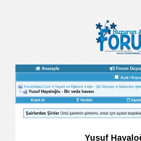
Anasayfa
Forum Duyur
Açık / Koy
ForumAdasi.Com
>
Yaşam ve Eğlence
>
Aşk - Şiir Dünyası
>
Şairlerden Şiirl
Yusuf Hayaloğlu - Bir veda havası
Kayıt ol
Yardım
Ajan
Şairlerden Şiirler
Ünlü şairlerin şiirlerini, onlar için açılan başlık
Yusuf Hayaloğ