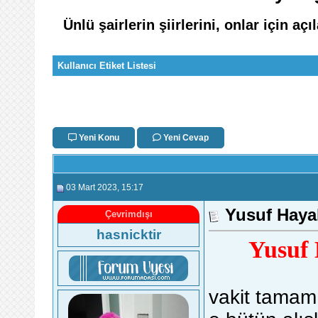
Ünlü şairlerin şiirlerini, onlar için aç
Kullanıcı Etiket Listesi
Yeni Konu
Yeni Cevap
03 Mart 2023
, 15:17
Yusuf Hayal
Çevrimdışı
hasnicktir
Yusuf 
vakit tamam.