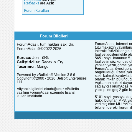
Refbacks
are
Açık
Forum Kuralları
Forum Bilgileri
ForumAdası, tüm hakları saklıdır.
ForumAdası; internet or
tutulmaksızın yayımlana
ForumAdası®©2022-2026
interaktif sözlükler gi
faaliyet göstermekte ola
Kurucu:
Jön TüRk
5651 sayılı kanunun 5. 
Geliştiriciler:
Regex & Cry
faaliyetin söz konusu 
yapılan yazılı, görsel 
Tasarımcı:
Mango
ForumAdası üyesi gerçek
öngörüldüğü üzere; yer 
Powered by vBulletin® Version 3.8.6
saklı kalmak kaydıyla,
Copyright ©2000 - 2026, Jelsoft Enterprises
olarak imkân bulunduğu
Ltd.
Açıklanan hukuki dayan
sağlayıcı ForumAdası y
Altyapı bilgilerini okuduğunuz vBulletin
yapılıp, en geç 2 gün iç
yazılımı ForumAdası üzerinde
lisanslı
kullanılmaktadır.
5101 sayılı yasayla deg
hakkı bulunan MP3, vide
verilmiş olan MÜ-YAP ta
bilgileri gerekli kurum i