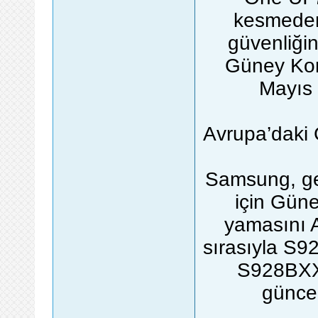
kesmeden
güvenliğin
Güney Kore
Mayıs 
Avrupa’daki 
Samsung, geç
için Gün
yamasını 
sırasıyla 
S928BXX
günce