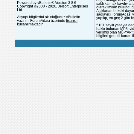
Powered by vBulletin® Version 3.8.6
saklı kalmak kaydıyla,
Copyright ©2000 - 2026, Jelsoft Enterprises
olarak imkân bulunduğu
Ltd.
Açıklanan hukuki dayan
sağlayıcı ForumAdası y
Altyapı bilgilerini okuduğunuz vBulletin
yapılıp, en geç 2 gün iç
yazılımı ForumAdası üzerinde
lisanslı
kullanılmaktadır.
5101 sayılı yasayla deg
hakkı bulunan MP3, vide
verilmiş olan MÜ-YAP ta
bilgileri gerekli kurum i