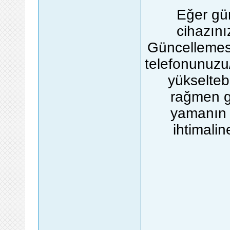
Eğer gün
cihazını
Güncellemesi
telefonunuzu/
yükselteb
rağmen g
yamanın 
ihtimali