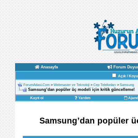
Anasayfa
Forum Duyur
Açık / Koy
ForumAdasi.Com
>
Webmaster ve Teknoloji
>
Cep Telefonları
>
Samsung
Samsung’dan popüler üç modeli için kritik güncelleme!
Kayıt ol
Yardım
Ajan
Samsung’dan popüler üç 