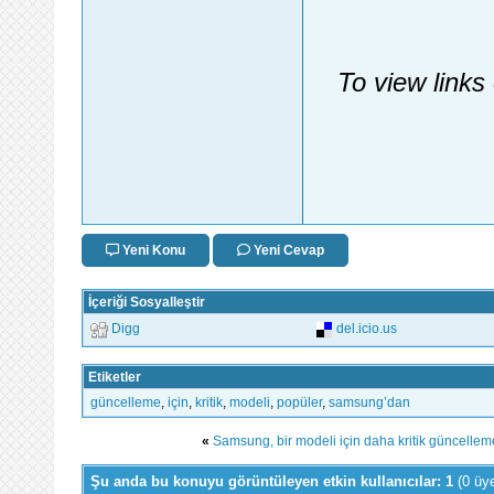
To view links
Yeni Konu
Yeni Cevap
İçeriği Sosyalleştir
Digg
del.icio.us
Etiketler
güncelleme
,
için
,
kritik
,
modeli
,
popüler
,
samsung’dan
«
Samsung, bir modeli için daha kritik güncelleme
Şu anda bu konuyu görüntüleyen etkin kullanıcılar: 1
(0 üy