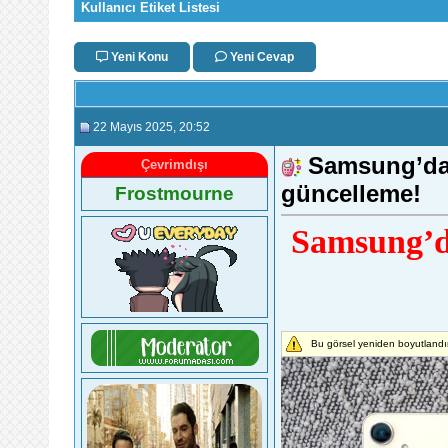
Kullanıcı Etiket Listesi
Yeni Konu
Yeni Cevap
22 Mayıs 2025
, 20:52
Samsung’dan
Çevrimdışı
güncelleme!
Frostmourne
Samsung’da
Bu görsel yeniden boyutlandır