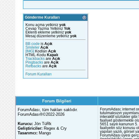
Gönderme Kuralları
Konu açma yetkiniz
yok
Cevap Yazma Yetkiniz
Yok
Eklenti ekleme yetkiniz
yok
Mesaj düzenleme yetkiniz
yok
BB code
is
Açık
Smileler
Açık
[IMG]
Kodları
Açık
HTML-Kodu
Kapalı
Trackbacks
are
Açık
Pingbacks
are
Açık
Refbacks
are
Açık
Forum Kuralları
Forum Bilgileri
ForumAdası, tüm hakları saklıdır.
ForumAdası; internet or
tutulmaksızın yayımlana
ForumAdası®©2022-2026
interaktif sözlükler gi
faaliyet göstermekte ola
Kurucu:
Jön TüRk
5651 sayılı kanunun 5. 
Geliştiriciler:
Regex & Cry
faaliyetin söz konusu 
yapılan yazılı, görsel 
Tasarımcı:
Mango
ForumAdası üyesi gerçek
öngörüldüğü üzere; yer 