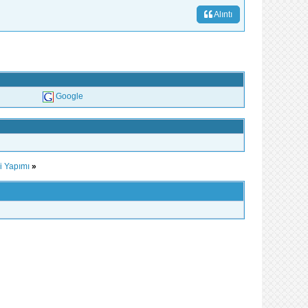
Alıntı
Google
i Yapımı
»