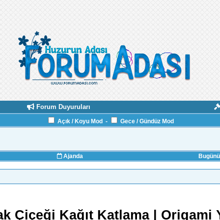
Forum Duyuruları
Açık / Koyu Mod
-
Gece / Gündüz Mod
Ajanda
Bugünün
k Çiçeği Kağıt Katlama | Origami 