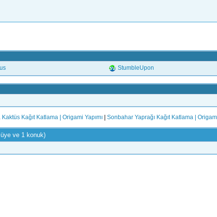
.us
StumbleUpon
 Kaktüs Kağıt Katlama | Origami Yapımı
|
Sonbahar Yaprağı Kağıt Katlama | Origam
 üye ve 1 konuk)