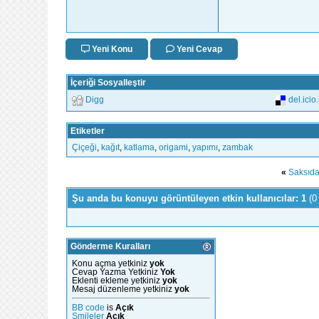
Yeni Konu
Yeni Cevap
İçeriği Sosyalleştir
Digg
del.icio
Etiketler
Çiçeği
,
kağıt
,
katlama
,
origami
,
yapımı
,
zambak
«
Saksıda
Şu anda bu konuyu görüntüleyen etkin kullanıcılar: 1
(0
Gönderme Kuralları
Konu açma yetkiniz
yok
Cevap Yazma Yetkiniz
Yok
Eklenti ekleme yetkiniz
yok
Mesaj düzenleme yetkiniz
yok
BB code
is
Açık
Smileler
Açık