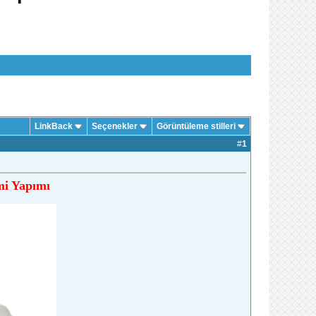
LinkBack
Seçenekler
Görüntüleme stilleri
#
1
mi Yapımı