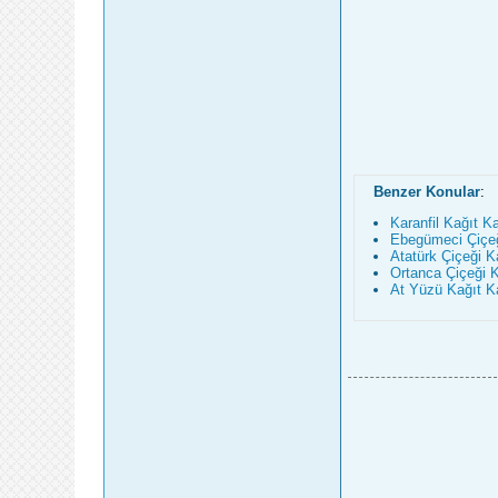
Benzer Konular
:
Karanfil Kağıt K
Ebegümeci Çiçeğ
Atatürk Çiçeği K
Ortanca Çiçeği K
At Yüzü Kağıt K