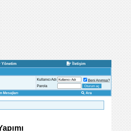
Yönetim
İletişim
Kullanıcı Adı
Beni Anımsa?
Parola
 Mesajları
Ara
Yapımı