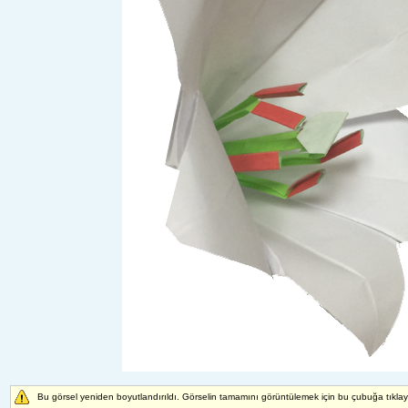
Bu görsel yeniden boyutlandırıldı. Görselin tamamını görüntülemek için bu çubuğa tıkla