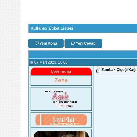
Kullanıcı Etiket Listesi
Yeni Konu
Yeni Cevap
07 Mart 2023
, 10:08
Zambak Çiçeği Kağıt
Çevrimdışı
Zeze