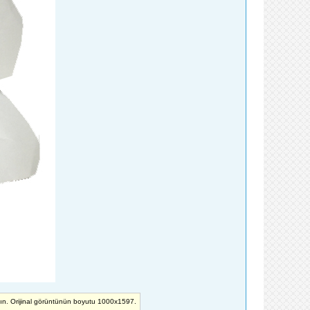
yın. Orijinal görüntünün boyutu 1000x1597.