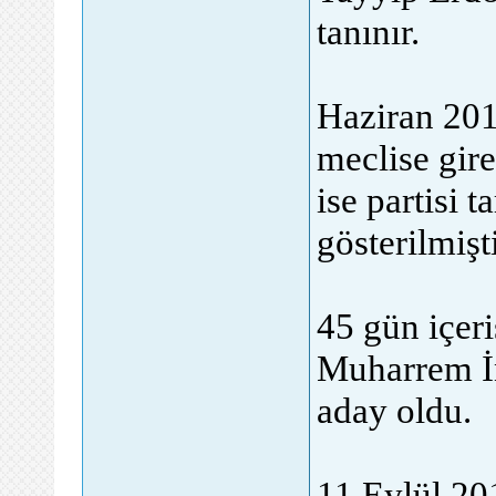
tanınır.
Haziran 201
meclise gir
ise partisi
gösterilmişti
45 gün içer
Muharrem İn
aday oldu.
11 Eylül 20