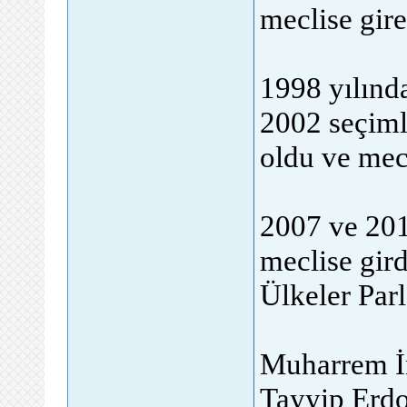
meclise gir
1998 yılınd
2002 seçiml
oldu ve mecl
2007 ve 201
meclise gir
Ülkeler Par
Muharrem İn
Tayyip Erdoğ