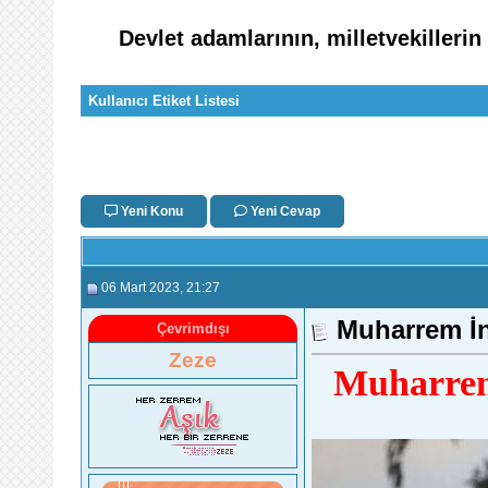
Devlet adamlarının, milletvekillerin
Kullanıcı Etiket Listesi
Yeni Konu
Yeni Cevap
06 Mart 2023
, 21:27
Muharrem İn
Çevrimdışı
Zeze
Muharrem 