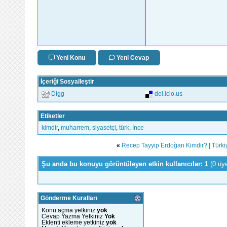
Yeni Konu
Yeni Cevap
İçeriği Sosyalleştir
Digg
del.icio.us
Etiketler
kimdir
,
muharrem
,
siyasetçi
,
türk
,
İnce
«
Recep Tayyip Erdoğan Kimdir? | Türk
Şu anda bu konuyu görüntüleyen etkin kullanıcılar: 1
(0 üy
Gönderme Kuralları
Konu açma yetkiniz
yok
Cevap Yazma Yetkiniz
Yok
Eklenti ekleme yetkiniz
yok