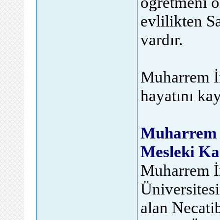
öğretmeni ol
evlilikten S
vardır.
Muharrem İn
hayatını kay
Muharrem İ
Mesleki Ka
Muharrem İ
Üniversitesi
alan Necati