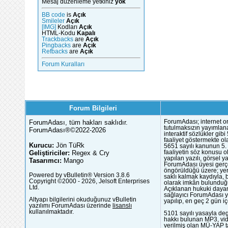
Mesaj düzenleme yetkiniz
yok
BB code
is
Açık
Smileler
Açık
[IMG]
Kodları
Açık
HTML-Kodu
Kapalı
Trackbacks
are
Açık
Pingbacks
are
Açık
Refbacks
are
Açık
Forum Kuralları
Forum Bilgileri
ForumAdası, tüm hakları saklıdır.
ForumAdası; internet or
tutulmaksızın yayımlana
ForumAdası®©2022-2026
interaktif sözlükler gi
faaliyet göstermekte ola
Kurucu:
Jön TüRk
5651 sayılı kanunun 5. 
Geliştiriciler:
Regex & Cry
faaliyetin söz konusu 
yapılan yazılı, görsel 
Tasarımcı:
Mango
ForumAdası üyesi gerçek
öngörüldüğü üzere; yer 
Powered by vBulletin® Version 3.8.6
saklı kalmak kaydıyla,
Copyright ©2000 - 2026, Jelsoft Enterprises
olarak imkân bulunduğu
Ltd.
Açıklanan hukuki dayan
sağlayıcı ForumAdası y
Altyapı bilgilerini okuduğunuz vBulletin
yapılıp, en geç 2 gün iç
yazılımı ForumAdası üzerinde
lisanslı
kullanılmaktadır.
5101 sayılı yasayla deg
hakkı bulunan MP3, vide
verilmiş olan MÜ-YAP ta