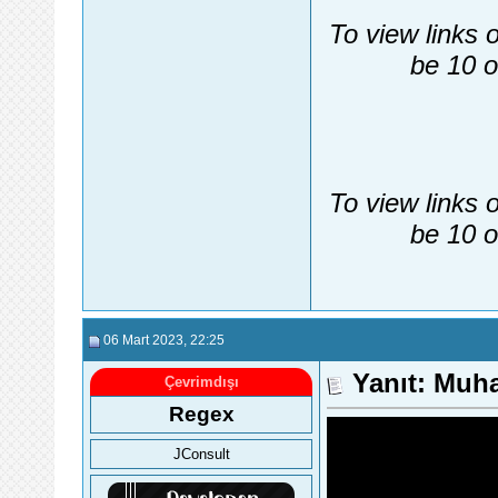
To view links 
be 10 o
To view links 
be 10 o
06 Mart 2023
, 22:25
Yanıt: Muha
Çevrimdışı
Regex
JConsult