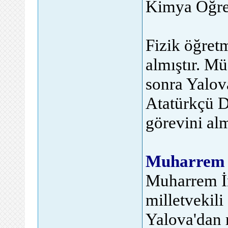
Kimya Öğret
Fizik öğret
almıştır. M
sonra Yalov
Atatürkçü D
görevini alm
Muharrem İ
Muharrem İn
milletvekil
Yalova'dan 