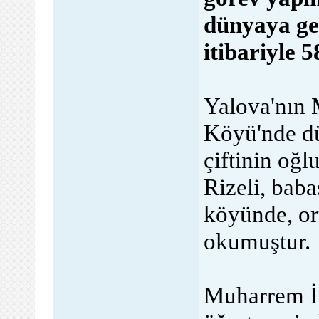
dünyaya ge
itibariyle 5
Yalova'nın 
Köyü'nde dü
çiftinin oğ
Rizeli, baba
köyünde, ort
okumuştur.
Muharrem İn