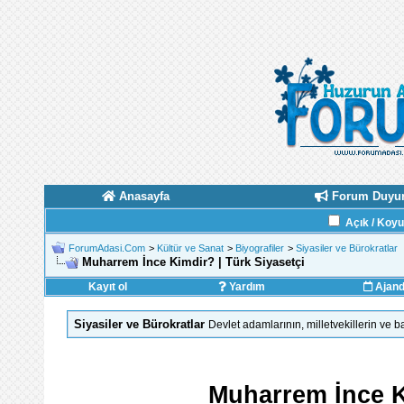
Anasayfa
Forum Duyur
Açık / Koy
ForumAdasi.Com
>
Kültür ve Sanat
>
Biyografiler
>
Siyasiler ve Bürokratlar
Muharrem İnce Kimdir? | Türk Siyasetçi
Kayıt ol
Yardım
Ajan
Siyasiler ve Bürokratlar
Devlet adamlarının, milletvekillerin ve 
Muharrem İnce K