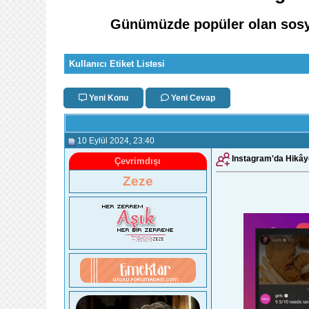
Günümüzde popüler olan sosyal 
Kullanıcı Etiket Listesi
Yeni Konu
Yeni Cevap
10 Eylül 2024
, 23:40
Instagram'da Hikây
Çevrimdışı
Zeze