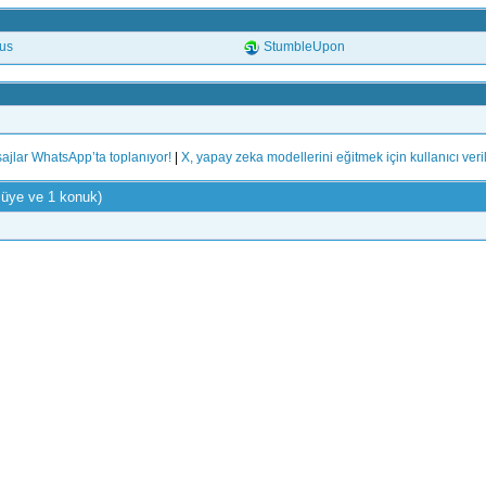
.us
StumbleUpon
ajlar WhatsApp’ta toplanıyor!
|
X, yapay zeka modellerini eğitmek için kullanıcı veri
 üye ve 1 konuk)