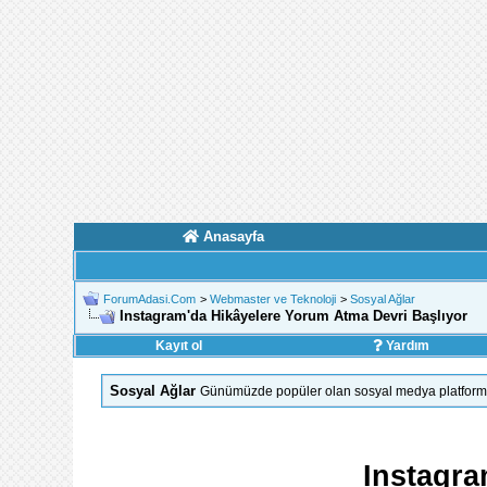
Anasayfa
ForumAdasi.Com
>
Webmaster ve Teknoloji
>
Sosyal Ağlar
Instagram'da Hikâyelere Yorum Atma Devri Başlıyor
Kayıt ol
Yardım
Sosyal Ağlar
Günümüzde popüler olan sosyal medya platformları 
Instagra