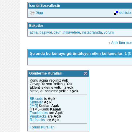
İçeriği Sosyalleştir
Digg
del.icio
Etiketler
atma
,
başlıyor
,
devri
,
hikâyelere
,
instagramda
,
yorum
«
Artık tüm mes
Şu anda bu konuyu görüntüleyen etkin kullanıcılar: 1
(0
Gönderme Kuralları
Konu açma yetkiniz
yok
Cevap Yazma Yetkiniz
Yok
Eklenti ekleme yetkiniz
yok
Mesaj düzenleme yetkiniz
yok
BB code
is
Açık
Smileler
Açık
[IMG]
Kodları
Açık
HTML-Kodu
Kapalı
Trackbacks
are
Açık
Pingbacks
are
Açık
Refbacks
are
Açık
Forum Kuralları