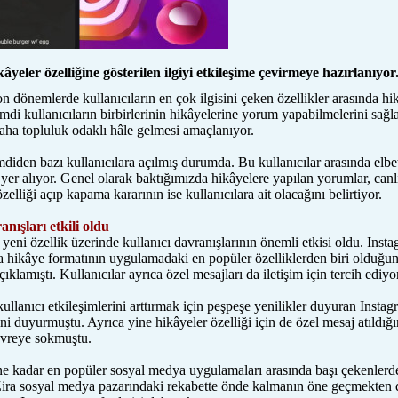
âyeler özelliğine gösterilen ilgiyi etkileşime çevirmeye hazırlanıyor
n dönemlerde kullanıcıların en çok ilgisini çeken özellikler arasında hi
mdi kullanıcıların birbirlerinin hikâyelerine yorum yapabilmelerini sağl
ha topluluk odaklı hâle gelmesi amaçlanıyor.
mdiden bazı kullanıcılara açılmış durumda. Bu kullanıcılar arasında elb
er alıyor. Genel olarak baktığımızda hikâyelere yapılan yorumlar, canlı
elliği açıp kapama kararının ise kullanıcılara ait olacağını belirtiyor.
anışları etkili oldu
eni özellik üzerinde kullanıcı davranışlarının önemli etkisi oldu. Ins
a hikâye formatının uygulamadaki en popüler özelliklerden biri olduğ
çıklamıştı. Kullanıcılar ayrıca özel mesajları da iletişim için tercih ediyor
lanıcı etkileşimlerini arttırmak için peşpeşe yenilikler duyuran Instag
ni duyurmuştu. Ayrıca yine hikâyeler özelliği için de özel mesaj atıldığ
evreye sokmuştu.
ne kadar en popüler sosyal medya uygulamaları arasında başı çekenlerd
ra sosyal medya pazarındaki rekabette önde kalmanın öne geçmekten d