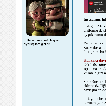
Instagram, hik
forumadasi.com
Instagram'da so
platformu da şi
uygulamanın da
Kullanıcıların profil bilgileri
Yeni özellik şi
ziyaretçilere gizlidir.
Zuckerberg de y
Instagram, bu öz
Kullanıcı davr
Görünüşe göre y
açıklamalarınd
kullanıldığını a
Son dönemde kul
ekleme özelliği
paylaşımları d
Instagram her 
gözükmüyor. Zi