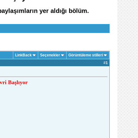
paylaşımların yer aldığı bölüm.
LinkBack
Seçenekler
Görüntüleme stilleri
#
1
ri Başlıyor