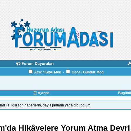
Forum Duyuruları
Açık / Koyu Mod
-
Gece / Gündüz Mod
Ajanda
Bugünün
ile ilgili son haberlerin, paylaşımların yer aldığı bölüm.
m'da Hikâyelere Yorum Atma Devri