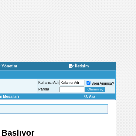
Yönetim
İletişim
Kullanıcı Adı
Beni Anımsa?
Parola
 Mesajları
Ara
 Başlıyor