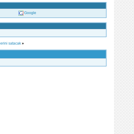
Google
lerini satacak
»