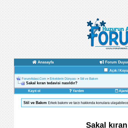
Anasayfa
Forum Duyur
Açık / Koy
ForumAdasi.Com
>
Erkeklerin Dünyası
>
Stil ve Bakım
Sakal kıran tedavisi nasıldır?
Kayıt ol
Yardım
Ajan
Stil ve Bakım
Erkek bakımı ve tarzı hakkında konulara ulaşabilec
Sakal kıran