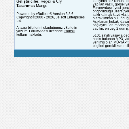
Geliştiriciler:
Regex & Cry
faaliyetin söz konusu 
yapılan yazılı, görsel 
Tasarımcı:
Mango
ForumAdası üyesi gerçek
öngörüldüğü üzere; yer 
Powered by vBulletin® Version 3.8.6
saklı kalmak kaydıyla,
Copyright ©2000 - 2026, Jelsoft Enterprises
olarak imkân bulunduğu
Ltd.
Açıklanan hukuki dayan
sağlayıcı ForumAdası y
Altyapı bilgilerini okuduğunuz vBulletin
yapılıp, en geç 2 gün iç
yazılımı ForumAdası üzerinde
lisanslı
kullanılmaktadır.
5101 sayılı yasayla deg
hakkı bulunan MP3, vide
verilmiş olan MÜ-YAP ta
bilgileri gerekli kurum i