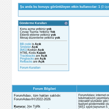
Şu anda bu konuyu görüntüleyen etkin kullanıcılar: 1
(0 üy
Gönderme Kuralları
Konu açma yetkiniz
yok
Cevap Yazma Yetkiniz
Yok
Eklenti ekleme yetkiniz
yok
Mesaj düzenleme yetkiniz
yok
BB code
is
Açık
Smileler
Açık
[IMG]
Kodları
Açık
HTML-Kodu
Kapalı
Trackbacks
are
Açık
Pingbacks
are
Açık
Refbacks
are
Açık
Forum Kuralları
Forum Bilgileri
ForumAdası, tüm hakları saklıdır.
ForumAdası; internet or
tutulmaksızın yayımlana
ForumAdası®©2022-2026
interaktif sözlükler gi
faaliyet göstermekte ola
Kurucu:
Jön TüRk
5651 sayılı kanunun 5. 