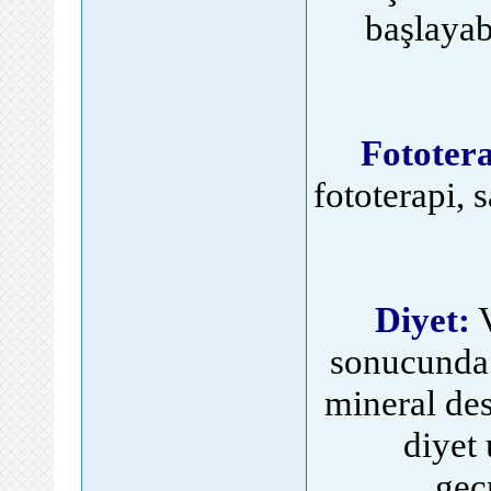
başlayab
Fototera
fototerapi, 
Diyet:
V
sonucunda 
mineral des
diyet
geç