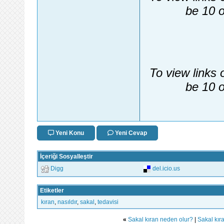
be 10 o
To view links 
be 10 o
Yeni Konu
Yeni Cevap
İçeriği Sosyalleştir
Digg
del.icio.us
Etiketler
kıran
,
nasıldır
,
sakal
,
tedavisi
«
Sakal kıran neden olur?
|
Sakal kır