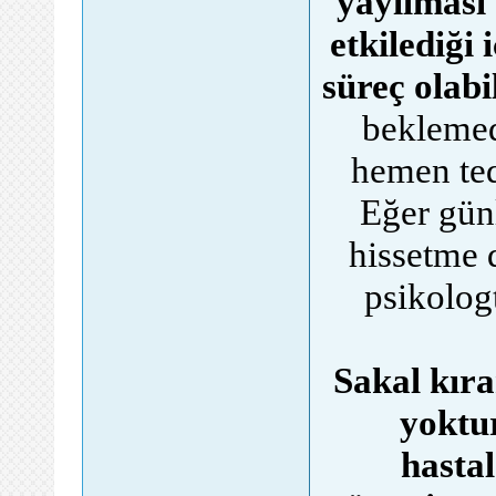
yayılması
etkilediği 
süreç olabil
beklemed
hemen ted
Eğer gün
hissetme 
psikolog
Sakal kıra
yoktu
hastal