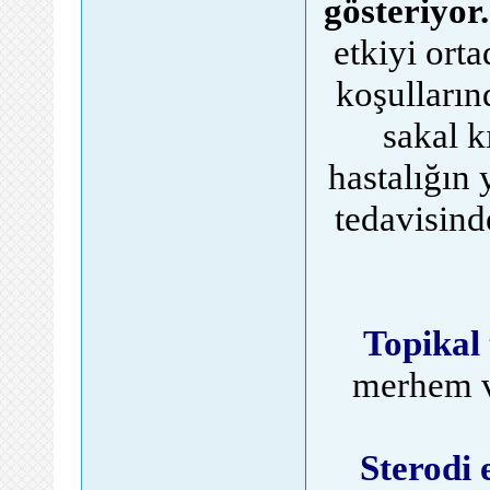
gösteriyor.
etkiyi ort
koşulların
sakal k
hastalığın 
tedavisind
Topikal 
merhem v
Sterodi 