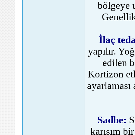
bölgeye u
Genellik
İlaç teda
yapılır. Yo
edilen b
Kortizon et
ayarlaması 
Sadbe:
S
karışım bir