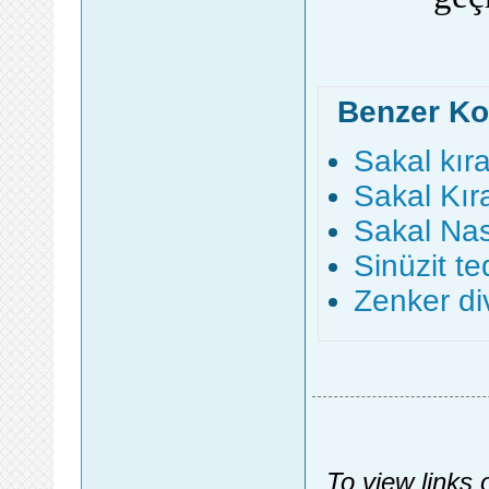
Benzer Ko
Sakal kır
Sakal Kıra
Sakal Nası
Sinüzit te
Zenker div
To view links 