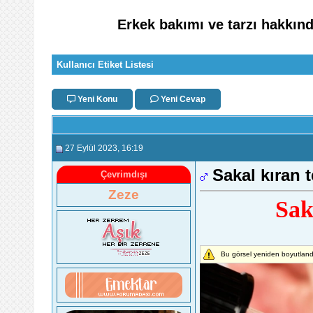
Erkek bakımı ve tarzı hakkın
Kullanıcı Etiket Listesi
Yeni Konu
Yeni Cevap
27 Eylül 2023
, 16:19
Sakal kıran t
Çevrimdışı
Zeze
Sak
Bu görsel yeniden boyutlandı