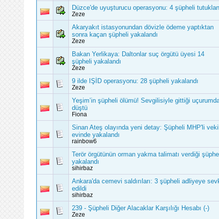
Düzce'de uyuşturucu operasyonu: 4 şüpheli tutuklan
Zeze
Akaryakıt istasyonundan dövizle ödeme yaptıktan
sonra kaçan şüpheli yakalandı
Zeze
Bakan Yerlikaya: Daltonlar suç örgütü üyesi 14
şüpheli yakalandı
Zeze
9 ilde IŞİD operasyonu: 28 şüpheli yakalandı
Zeze
Yeşim’in şüpheli ölümü! Sevgilisiyle gittiği uçurumd
düştü
Fiona
Sinan Ateş olayında yeni detay: Şüpheli MHP'li veki
evinde yakalandı
rainbow6
Terör örgütünün orman yakma talimatı verdiği şüphe
yakalandı
sihirbaz
Ankara'da cemevi saldırıları: 3 şüpheli adliyeye sev
edildi
sihirbaz
239 - Şüpheli Diğer Alacaklar Karşılığı Hesabı (-)
Zeze