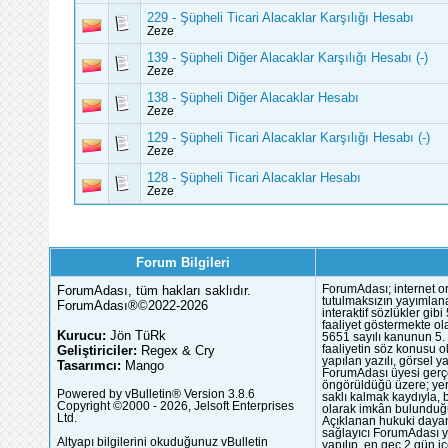
229 - Şüpheli Ticari Alacaklar Karşılığı Hesabı
Zeze
139 - Şüpheli Diğer Alacaklar Karşılığı Hesabı (-)
Zeze
138 - Şüpheli Diğer Alacaklar Hesabı
Zeze
129 - Şüpheli Ticari Alacaklar Karşılığı Hesabı (-)
Zeze
128 - Şüpheli Ticari Alacaklar Hesabı
Zeze
Forum Bilgileri
ForumAdası, tüm hakları saklıdır.
ForumAdası; internet or
tutulmaksızın yayımlana
ForumAdası®©2022-2026
interaktif sözlükler gi
faaliyet göstermekte ola
Kurucu:
Jön TüRk
5651 sayılı kanunun 5. 
Geliştiriciler:
Regex & Cry
faaliyetin söz konusu 
yapılan yazılı, görsel 
Tasarımcı:
Mango
ForumAdası üyesi gerçek
öngörüldüğü üzere; yer 
Powered by vBulletin® Version 3.8.6
saklı kalmak kaydıyla,
Copyright ©2000 - 2026, Jelsoft Enterprises
olarak imkân bulunduğu
Ltd.
Açıklanan hukuki dayan
sağlayıcı ForumAdası y
Altyapı bilgilerini okuduğunuz vBulletin
yapılıp, en geç 2 gün iç