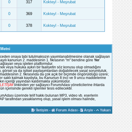
0
317
Kokteyl - Meşrubat
0
369
Kokteyl - Meşrubat
0
378
Kokteyl - Meşrubat
 Metni
e önceden onaya tabi tutulmaksızın yayımlanabilmesine olanak sağlayan
51 sayılı kanunun 2. maddesinin 1. fıkrasının "m" bendine göre
Yer
 sağlayan veya işleten platformdur.
mek veya hukuka aykırı bir faaliyetin söz konusu olup olmadığını
, görsel ya da işitsel paylaşımlardan doğabilecek yasal sorumluluk,
n maddesinin 2. fıkrasında da çok açık bir biçimde öngörüldüğü üzere;
ümler saklı kalmak kaydıyla, bu Kanunun 8 inci ve 9 uncu maddelerine
rı içeriği yayından kaldırmakla yükümlüdür.
İLETİŞİM
linkinden yer sağlayıcı ForumAdası yöneticilerine ihtarda
 içerisinde gerekli işlemler tesis edilecektir.
rumAdası üzerinde telif hakkı bulunan MP3, video vb. eserlerin
YAP tarafindan yasaklanmış olup, yasal işlem olması halinde,
İletişim
-
Forum Adası
-
Arşiv
-
Yukarı