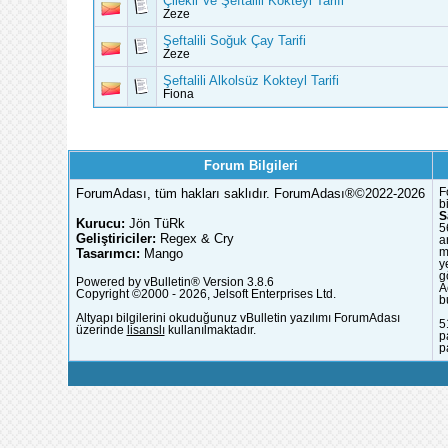
Çilekli Ve Şeftalili Kokteyl Tarifi
Zeze
Şeftalili Soğuk Çay Tarifi
Zeze
Şeftalili Alkolsüz Kokteyl Tarifi
Fiona
Forum Bilgileri
ForumAdası, tüm hakları saklıdır. ForumAdası®©2022-2026
F
b
S
Kurucu:
Jön TüRk
5
Geliştiriciler:
Regex & Cry
a
Tasarımcı:
Mango
m
y
g
Powered by vBulletin® Version 3.8.6
A
Copyright ©2000 - 2026, Jelsoft Enterprises Ltd.
b
Altyapı bilgilerini okuduğunuz vBulletin yazılımı ForumAdası
5
üzerinde
lisanslı
kullanılmaktadır.
p
p