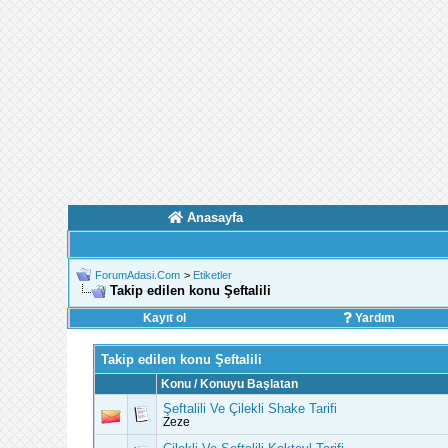
Anasayfa
ForumAdasi.Com
>
Etiketler
Takip edilen konu Şeftalili
Kayıt ol
Yardım
Takip edilen konu Şeftalili
Konu / Konuyu Başlatan
Şeftalili Ve Çilekli Shake Tarifi
Zeze