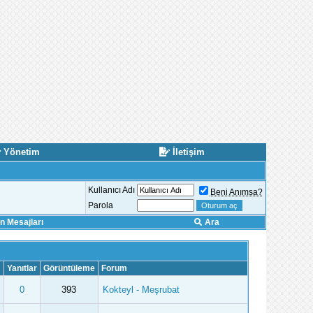
Yönetim
İletişim
Kullanıcı Adı
Beni Anımsa?
Parola
 Mesajları
Ara
Yanıtlar
Görüntüleme
Forum
0
393
Kokteyl - Meşrubat