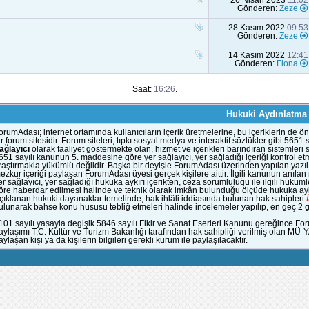
26 Nisan 2023
11:02
Gönderen:
Zeze
28 Kasım 2022
09:53
Gönderen:
Zeze
14 Kasım 2022
12:41
Gönderen:
Fiona
Saat:
16:26
.
Hukuki Aydınlatma
orumAdası; internet ortamında kullanıcıların içerik üretmelerine, bu içeriklerin d
ir forum sitesidir. Forum siteleri, tıpkı sosyal medya ve interaktif sözlükler gibi 56
ağlayıcı
olarak faaliyet göstermekte olan, hizmet ve içerikleri barındıran sistemleri
651 sayılı kanunun 5. maddesine göre yer sağlayıcı, yer sağladığı içeriği kontrol et
raştırmakla yükümlü değildir. Başka bir deyişle ForumAdası üzerinden yapılan yazılı
ezkur içeriği paylaşan ForumAdası üyesi gerçek kişilere aittir. İlgili kanunun anıla
er sağlayıcı, yer sağladığı hukuka aykırı içerikten, ceza sorumluluğu ile ilgili hük
öre haberdar edilmesi halinde ve teknik olarak imkân bulunduğu ölçüde hukuka aykı
çıklanan hukuki dayanaklar temelinde, hak ihlâli iddiasında bulunan hak sahipleri
ulunarak bahse konu hususu tebliğ etmeleri halinde incelemeler yapılıp, en geç 2 gün
101 sayılı yasayla degişik 5846 sayılı Fikir ve Sanat Eserleri Kanunu gereğince Fo
aylaşımı T.C. Kültür ve Turizm Bakanlığı tarafından hak sahipliği verilmiş olan MÜ-
aylaşan kişi ya da kişilerin bilgileri gerekli kurum ile paylaşılacaktır.