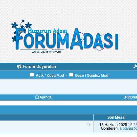
Forum Duyuruları
Açık / Koyu Mod
-
Gece / Gündüz Mod
Ajanda
Bugünün
Son Mesaj
18 Haziran 2025
16:2
Gönderen:
alptanju