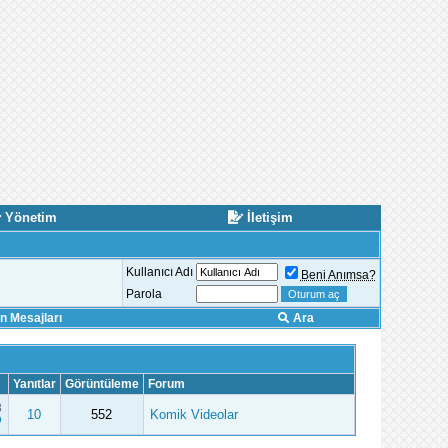
Yönetim
İletişim
Kullanıcı Adı
Beni Anımsa?
Parola
 Mesajları
Ara
Yanıtlar
Görüntüleme
Forum
8
10
552
Komik Videolar