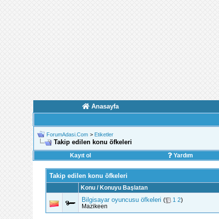
Anasayfa
ForumAdasi.Com
>
Etiketler
Takip edilen konu öfkeleri
Kayıt ol
Yardım
Takip edilen konu öfkeleri
Konu / Konuyu Başlatan
Bilgisayar oyuncusu öfkeleri
(
1
2
)
Mazikeen