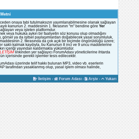
 Metni
e önceden onaya tabi tutulmaksızın yayımlanabilmesine olanak sağlayan
51 sayılı kanunun 2. maddesinin 1. fıkrasının "m" bendine göre
Yer
 sağlayan veya işleten platformdur.
mek veya hukuka aykırı bir faaliyetin söz konusu olup olmadığını
, görsel ya da işitsel paylaşımlardan doğabilecek yasal sorumluluk,
n maddesinin 2. fıkrasında da çok açık bir biçimde öngörüldüğü üzere;
ümler saklı kalmak kaydıyla, bu Kanunun 8 inci ve 9 uncu maddelerine
rı içeriği yayından kaldırmakla yükümlüdür.
İLETİŞİM
linkinden yer sağlayıcı ForumAdası yöneticilerine ihtarda
 içerisinde gerekli işlemler tesis edilecektir.
rumAdası üzerinde telif hakkı bulunan MP3, video vb. eserlerin
YAP tarafindan yasaklanmış olup, yasal işlem olması halinde,
İletişim
-
Forum Adası
-
Arşiv
-
Yukarı