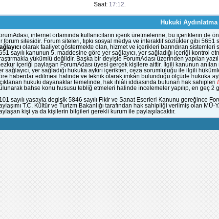
Saat:
17:12
.
Hukuki Aydınlatma
orumAdası; internet ortamında kullanıcıların içerik üretmelerine, bu içeriklerin d
ir forum sitesidir. Forum siteleri, tıpkı sosyal medya ve interaktif sözlükler gibi 56
ağlayıcı
olarak faaliyet göstermekte olan, hizmet ve içerikleri barındıran sistemleri
651 sayılı kanunun 5. maddesine göre yer sağlayıcı, yer sağladığı içeriği kontrol et
raştırmakla yükümlü değildir. Başka bir deyişle ForumAdası üzerinden yapılan yazılı
ezkur içeriği paylaşan ForumAdası üyesi gerçek kişilere aittir. İlgili kanunun anıla
er sağlayıcı, yer sağladığı hukuka aykırı içerikten, ceza sorumluluğu ile ilgili hük
öre haberdar edilmesi halinde ve teknik olarak imkân bulunduğu ölçüde hukuka aykı
çıklanan hukuki dayanaklar temelinde, hak ihlâli iddiasında bulunan hak sahipleri
ulunarak bahse konu hususu tebliğ etmeleri halinde incelemeler yapılıp, en geç 2 gün
101 sayılı yasayla degişik 5846 sayılı Fikir ve Sanat Eserleri Kanunu gereğince Fo
aylaşımı T.C. Kültür ve Turizm Bakanlığı tarafından hak sahipliği verilmiş olan MÜ-
aylaşan kişi ya da kişilerin bilgileri gerekli kurum ile paylaşılacaktır.