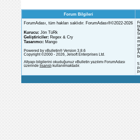
Forum Bilgileri
ForumAdası, tüm hakları saklıdır. ForumAdası®©2022-2026
F
b
S
Kurucu:
Jön TüRk
5
Geliştiriciler:
Regex & Cry
a
Tasarımcı:
Mango
m
y
g
Powered by vBulletin® Version 3.8.6
A
Copyright ©2000 - 2026, Jelsoft Enterprises Ltd.
b
Altyapı bilgilerini okuduğunuz vBulletin yazılımı ForumAdası
5
üzerinde
lisanslı
kullanılmaktadır.
p
p