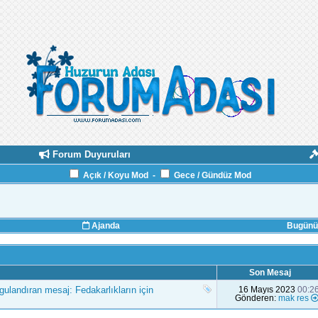
Forum Duyuruları
Açık / Koyu Mod
-
Gece / Gündüz Mod
Ajanda
Bugünün
Son Mesaj
ulandıran mesaj: Fedakarlıkların için
16 Mayıs 2023
00:2
Gönderen:
mak res