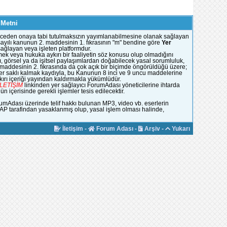
 Metni
e önceden onaya tabi tutulmaksızın yayımlanabilmesine olanak sağlayan
51 sayılı kanunun 2. maddesinin 1. fıkrasının "m" bendine göre
Yer
 sağlayan veya işleten platformdur.
mek veya hukuka aykırı bir faaliyetin söz konusu olup olmadığını
, görsel ya da işitsel paylaşımlardan doğabilecek yasal sorumluluk,
n maddesinin 2. fıkrasında da çok açık bir biçimde öngörüldüğü üzere;
ümler saklı kalmak kaydıyla, bu Kanunun 8 inci ve 9 uncu maddelerine
rı içeriği yayından kaldırmakla yükümlüdür.
İLETİŞİM
linkinden yer sağlayıcı ForumAdası yöneticilerine ihtarda
 içerisinde gerekli işlemler tesis edilecektir.
rumAdası üzerinde telif hakkı bulunan MP3, video vb. eserlerin
YAP tarafindan yasaklanmış olup, yasal işlem olması halinde,
İletişim
-
Forum Adası
-
Arşiv
-
Yukarı