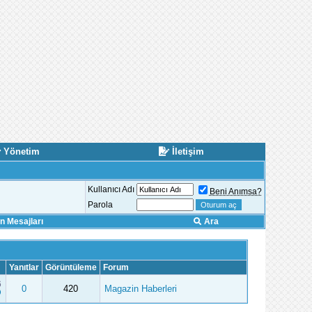
Yönetim
İletişim
Kullanıcı Adı
Beni Anımsa?
Parola
 Mesajları
Ara
Yanıtlar
Görüntüleme
Forum
6
0
420
Magazin Haberleri