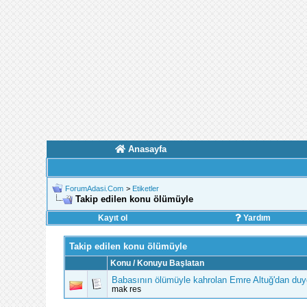
Anasayfa
ForumAdasi.Com
>
Etiketler
Takip edilen konu ölümüyle
Kayıt ol
Yardım
Takip edilen konu ölümüyle
Konu / Konuyu Başlatan
Babasının ölümüyle kahrolan Emre Altuğ'dan duyg
mak res