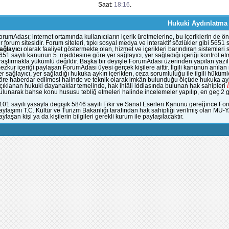
Saat:
18:16
.
Hukuki Aydınlatma
orumAdası; internet ortamında kullanıcıların içerik üretmelerine, bu içeriklerin d
ir forum sitesidir. Forum siteleri, tıpkı sosyal medya ve interaktif sözlükler gibi 56
ağlayıcı
olarak faaliyet göstermekte olan, hizmet ve içerikleri barındıran sistemleri
651 sayılı kanunun 5. maddesine göre yer sağlayıcı, yer sağladığı içeriği kontrol et
raştırmakla yükümlü değildir. Başka bir deyişle ForumAdası üzerinden yapılan yazılı
ezkur içeriği paylaşan ForumAdası üyesi gerçek kişilere aittir. İlgili kanunun anıla
er sağlayıcı, yer sağladığı hukuka aykırı içerikten, ceza sorumluluğu ile ilgili hük
öre haberdar edilmesi halinde ve teknik olarak imkân bulunduğu ölçüde hukuka aykı
çıklanan hukuki dayanaklar temelinde, hak ihlâli iddiasında bulunan hak sahipleri
ulunarak bahse konu hususu tebliğ etmeleri halinde incelemeler yapılıp, en geç 2 gün
101 sayılı yasayla degişik 5846 sayılı Fikir ve Sanat Eserleri Kanunu gereğince Fo
aylaşımı T.C. Kültür ve Turizm Bakanlığı tarafından hak sahipliği verilmiş olan MÜ-
aylaşan kişi ya da kişilerin bilgileri gerekli kurum ile paylaşılacaktır.