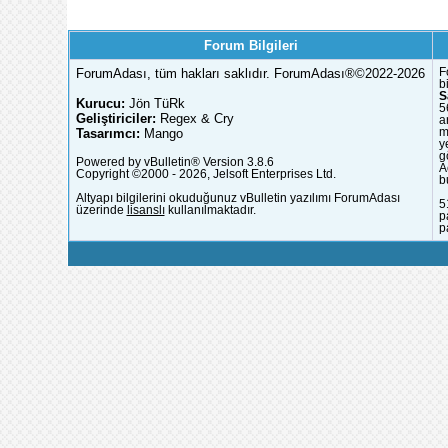
Forum Bilgileri
ForumAdası, tüm hakları saklıdır. ForumAdası®©2022-2026
F
b
S
Kurucu:
Jön TüRk
5
Geliştiriciler:
Regex & Cry
a
Tasarımcı:
Mango
m
y
g
Powered by vBulletin® Version 3.8.6
A
Copyright ©2000 - 2026, Jelsoft Enterprises Ltd.
b
Altyapı bilgilerini okuduğunuz vBulletin yazılımı ForumAdası
5
üzerinde
lisanslı
kullanılmaktadır.
p
p