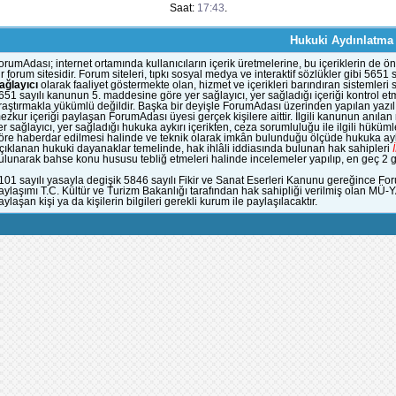
Saat:
17:43
.
Hukuki Aydınlatma
orumAdası; internet ortamında kullanıcıların içerik üretmelerine, bu içeriklerin d
ir forum sitesidir. Forum siteleri, tıpkı sosyal medya ve interaktif sözlükler gibi 56
ağlayıcı
olarak faaliyet göstermekte olan, hizmet ve içerikleri barındıran sistemleri
651 sayılı kanunun 5. maddesine göre yer sağlayıcı, yer sağladığı içeriği kontrol et
raştırmakla yükümlü değildir. Başka bir deyişle ForumAdası üzerinden yapılan yazılı
ezkur içeriği paylaşan ForumAdası üyesi gerçek kişilere aittir. İlgili kanunun anıla
er sağlayıcı, yer sağladığı hukuka aykırı içerikten, ceza sorumluluğu ile ilgili hük
öre haberdar edilmesi halinde ve teknik olarak imkân bulunduğu ölçüde hukuka aykı
çıklanan hukuki dayanaklar temelinde, hak ihlâli iddiasında bulunan hak sahipleri
ulunarak bahse konu hususu tebliğ etmeleri halinde incelemeler yapılıp, en geç 2 gün
101 sayılı yasayla degişik 5846 sayılı Fikir ve Sanat Eserleri Kanunu gereğince Fo
aylaşımı T.C. Kültür ve Turizm Bakanlığı tarafından hak sahipliği verilmiş olan MÜ-
aylaşan kişi ya da kişilerin bilgileri gerekli kurum ile paylaşılacaktır.