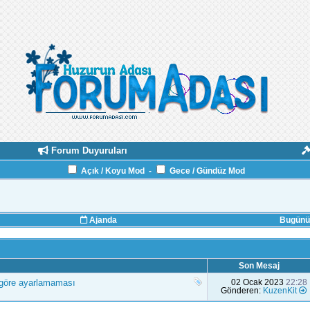
Forum Duyuruları
Açık / Koyu Mod
-
Gece / Gündüz Mod
Ajanda
Bugünün
Son Mesaj
a göre ayarlamaması
02 Ocak 2023
22:28
Gönderen:
KuzenKit