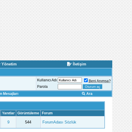
Yönetim
İletişim
Kullanıcı Adı
Beni Anımsa?
Parola
 Mesajları
Ara
Yanıtlar
Görüntüleme
Forum
9
544
ForumAdası Sözlük