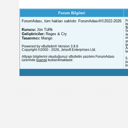
Forum Bilgileri
ForumAdası, tüm hakları saklıdır. ForumAdası®©2022-2026
F
b
S
Kurucu:
Jön TüRk
5
Geliştiriciler:
Regex & Cry
a
Tasarımcı:
Mango
m
y
g
Powered by vBulletin® Version 3.8.6
A
Copyright ©2000 - 2026, Jelsoft Enterprises Ltd.
b
Altyapı bilgilerini okuduğunuz vBulletin yazılımı ForumAdası
5
üzerinde
lisanslı
kullanılmaktadır.
p
p