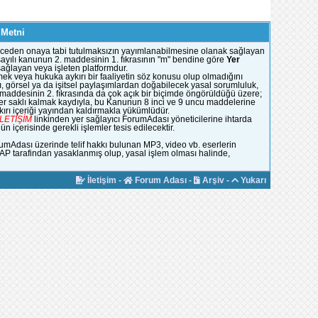
 Metni
e önceden onaya tabi tutulmaksızın yayımlanabilmesine olanak sağlayan
51 sayılı kanunun 2. maddesinin 1. fıkrasının "m" bendine göre
Yer
 sağlayan veya işleten platformdur.
mek veya hukuka aykırı bir faaliyetin söz konusu olup olmadığını
, görsel ya da işitsel paylaşımlardan doğabilecek yasal sorumluluk,
n maddesinin 2. fıkrasında da çok açık bir biçimde öngörüldüğü üzere;
ümler saklı kalmak kaydıyla, bu Kanunun 8 inci ve 9 uncu maddelerine
rı içeriği yayından kaldırmakla yükümlüdür.
İLETİŞİM
linkinden yer sağlayıcı ForumAdası yöneticilerine ihtarda
 içerisinde gerekli işlemler tesis edilecektir.
rumAdası üzerinde telif hakkı bulunan MP3, video vb. eserlerin
YAP tarafindan yasaklanmış olup, yasal işlem olması halinde,
İletişim
-
Forum Adası
-
Arşiv
-
Yukarı