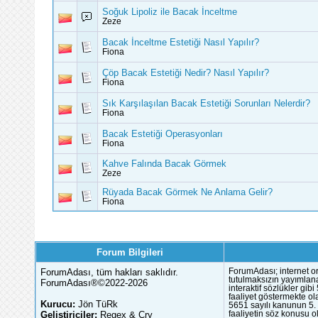
Soğuk Lipoliz ile Bacak İnceltme
Zeze
Bacak İnceltme Estetiği Nasıl Yapılır?
Fiona
Çöp Bacak Estetiği Nedir? Nasıl Yapılır?
Fiona
Sık Karşılaşılan Bacak Estetiği Sorunları Nelerdir?
Fiona
Bacak Estetiği Operasyonları
Fiona
Kahve Falında Bacak Görmek
Zeze
Rüyada Bacak Görmek Ne Anlama Gelir?
Fiona
Forum Bilgileri
ForumAdası, tüm hakları saklıdır.
ForumAdası; internet or
tutulmaksızın yayımlana
ForumAdası®©2022-2026
interaktif sözlükler gi
faaliyet göstermekte ola
Kurucu:
Jön TüRk
5651 sayılı kanunun 5. 
Geliştiriciler:
Regex & Cry
faaliyetin söz konusu 