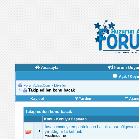
Anasayfa
Forum Duyur
Açık / Koy
ForumAdasi.Com
>
Etiketler
Takip edilen konu bacak
Kayıt ol
Yardım
Ajan
Takip edilen konu bacak
Konu / Konuyu Başlatan
İnsan içindeyken pantolonun bacak arası bölgesinin
yırtıldığını farketmek
Frostmourne