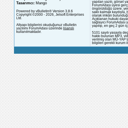
yapılan yazılı, görsel 
Tasarımcı:
Mango
ForumAdası üyesi gerçek
öngörüldüğü üzere; yer 
Powered by vBulletin® Version 3.8.6
saklı kalmak kaydıyla,
Copyright ©2000 - 2026, Jelsoft Enterprises
olarak imkân bulunduğu
Ltd.
Açıklanan hukuki dayan
sağlayıcı ForumAdası y
Altyapı bilgilerini okuduğunuz vBulletin
yapılıp, en geç 2 gün iç
yazılımı ForumAdası üzerinde
lisanslı
kullanılmaktadır.
5101 sayılı yasayla deg
hakkı bulunan MP3, vide
verilmiş olan MÜ-YAP ta
bilgileri gerekli kurum i