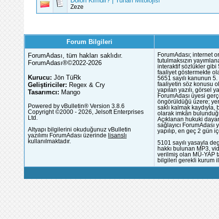
Dolon Kimdir? | Yunan Mitolojisi
Zeze
Forum Bilgileri
ForumAdası, tüm hakları saklıdır.
ForumAdası; internet or
tutulmaksızın yayımlana
ForumAdası®©2022-2026
interaktif sözlükler gi
faaliyet göstermekte ola
Kurucu:
Jön TüRk
5651 sayılı kanunun 5. 
Geliştiriciler:
Regex & Cry
faaliyetin söz konusu 
yapılan yazılı, görsel 
Tasarımcı:
Mango
ForumAdası üyesi gerçek
öngörüldüğü üzere; yer 
Powered by vBulletin® Version 3.8.6
saklı kalmak kaydıyla,
Copyright ©2000 - 2026, Jelsoft Enterprises
olarak imkân bulunduğu
Ltd.
Açıklanan hukuki dayan
sağlayıcı ForumAdası y
Altyapı bilgilerini okuduğunuz vBulletin
yapılıp, en geç 2 gün iç
yazılımı ForumAdası üzerinde
lisanslı
kullanılmaktadır.
5101 sayılı yasayla deg
hakkı bulunan MP3, vide
verilmiş olan MÜ-YAP ta
bilgileri gerekli kurum i