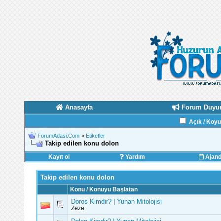
Anasayfa
Forum Duyur
Açık / Koy
ForumAdasi.Com
>
Etiketler
Takip edilen konu dolon
Kayıt ol
Yardım
Ajan
Takip edilen konu dolon
Konu / Konuyu Başlatan
Doros Kimdir? | Yunan Mitolojisi
Zeze