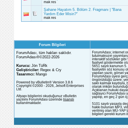
mak res
Şahane Hayatım 5. Bölüm 2. Fragmanı | ''Bana
Yardım Eder Misin?''
mak res
Forum Bilgileri
ForumAdası, tüm hakları saklıdır.
ForumAdası; internet or
tutulmaksızın yayımlana
ForumAdası®©2022-2026
interaktif sözlükler gi
faaliyet göstermekte ola
Kurucu:
Jön TüRk
5651 sayılı kanunun 5. 
Geliştiriciler:
Regex & Cry
faaliyetin söz konusu 
yapılan yazılı, görsel 
Tasarımcı:
Mango
ForumAdası üyesi gerçek
öngörüldüğü üzere; yer 
Powered by vBulletin® Version 3.8.6
saklı kalmak kaydıyla,
Copyright ©2000 - 2026, Jelsoft Enterprises
olarak imkân bulunduğu
Ltd.
Açıklanan hukuki dayan
sağlayıcı ForumAdası y
Altyapı bilgilerini okuduğunuz vBulletin
yapılıp, en geç 2 gün iç
yazılımı ForumAdası üzerinde
lisanslı
kullanılmaktadır.
5101 sayılı yasayla deg
hakkı bulunan MP3, vide
verilmiş olan MÜ-YAP ta
bilgileri gerekli kurum i