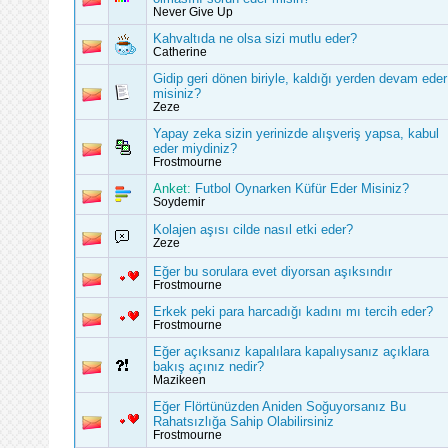
Never Give Up
Kahvaltıda ne olsa sizi mutlu eder?
Catherine
Gidip geri dönen biriyle, kaldığı yerden devam eder
misiniz?
Zeze
Yapay zeka sizin yerinizde alışveriş yapsa, kabul
eder miydiniz?
Frostmourne
Anket:
Futbol Oynarken Küfür Eder Misiniz?
Soydemir
Kolajen aşısı cilde nasıl etki eder?
Zeze
Eğer bu sorulara evet diyorsan aşıksındır
Frostmourne
Erkek peki para harcadığı kadını mı tercih eder?
Frostmourne
Eğer açıksanız kapalılara kapalıysanız açıklara
bakış açınız nedir?
Mazikeen
Eğer Flörtünüzden Aniden Soğuyorsanız Bu
Rahatsızlığa Sahip Olabilirsiniz
Frostmourne