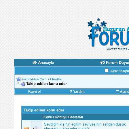
Anasayfa
Forum Duyur
Açık / Koy
ForumAdasi.Com
>
Etiketler
Takip edilen konu eder
Kayıt ol
Yardım
Ajan
Takip edilen konu eder
Konu / Konuyu Başlatan
Sevdiğin kişinin eğitim seviyesinin senden düşük
olmasını sorun eder misin?