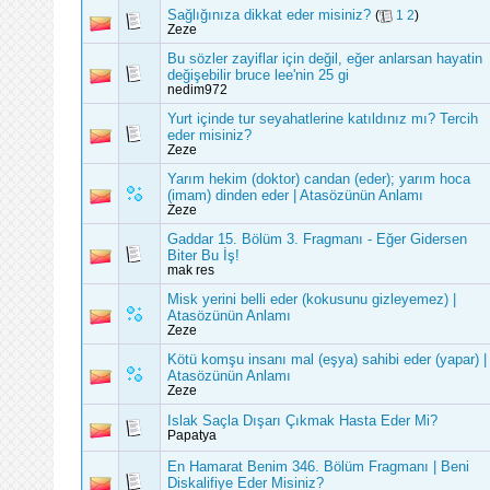
Sağlığınıza dikkat eder misiniz?
(
1
2
)
Zeze
Bu sözler zayiflar için değil, eğer anlarsan hayatin
değişebilir bruce lee'nin 25 gi
nedim972
Yurt içinde tur seyahatlerine katıldınız mı? Tercih
eder misiniz?
Zeze
Yarım hekim (doktor) candan (eder); yarım hoca
(imam) dinden eder | Atasözünün Anlamı
Zeze
Gaddar 15. Bölüm 3. Fragmanı - Eğer Gidersen
Biter Bu İş!
mak res
Misk yerini belli eder (kokusunu gizleyemez) |
Atasözünün Anlamı
Zeze
Kötü komşu insanı mal (eşya) sahibi eder (yapar) |
Atasözünün Anlamı
Zeze
Islak Saçla Dışarı Çıkmak Hasta Eder Mi?
Papatya
En Hamarat Benim 346. Bölüm Fragmanı | Beni
Diskalifiye Eder Misiniz?