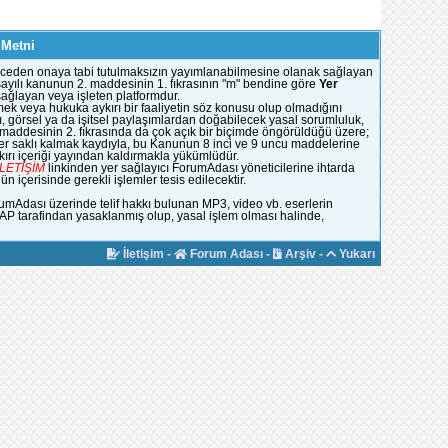
 Metni
e önceden onaya tabi tutulmaksızın yayımlanabilmesine olanak sağlayan
51 sayılı kanunun 2. maddesinin 1. fıkrasının "m" bendine göre
Yer
 sağlayan veya işleten platformdur.
mek veya hukuka aykırı bir faaliyetin söz konusu olup olmadığını
, görsel ya da işitsel paylaşımlardan doğabilecek yasal sorumluluk,
n maddesinin 2. fıkrasında da çok açık bir biçimde öngörüldüğü üzere;
ümler saklı kalmak kaydıyla, bu Kanunun 8 inci ve 9 uncu maddelerine
rı içeriği yayından kaldırmakla yükümlüdür.
İLETİŞİM
linkinden yer sağlayıcı ForumAdası yöneticilerine ihtarda
 içerisinde gerekli işlemler tesis edilecektir.
rumAdası üzerinde telif hakkı bulunan MP3, video vb. eserlerin
YAP tarafindan yasaklanmış olup, yasal işlem olması halinde,
İletişim
-
Forum Adası
-
Arşiv
-
Yukarı