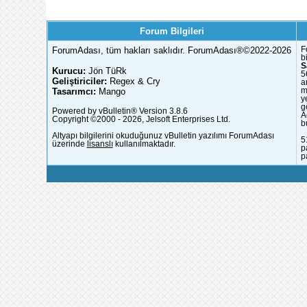
Forum Bilgileri
ForumAdası, tüm hakları saklıdır. ForumAdası®©2022-2026
F
b
S
Kurucu:
Jön TüRk
5
Geliştiriciler:
Regex & Cry
a
Tasarımcı:
Mango
m
y
g
Powered by vBulletin® Version 3.8.6
A
Copyright ©2000 - 2026, Jelsoft Enterprises Ltd.
b
Altyapı bilgilerini okuduğunuz vBulletin yazılımı ForumAdası
5
üzerinde
lisanslı
kullanılmaktadır.
p
p