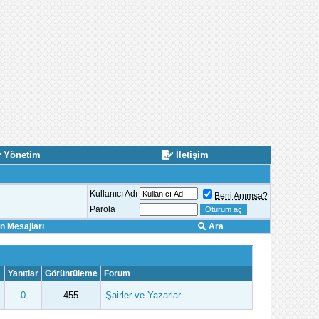
Yönetim
İletişim
Kullanıcı Adı
Beni Anımsa?
Parola
 Mesajları
Ara
Yanıtlar
Görüntüleme
Forum
0
455
Şairler ve Yazarlar