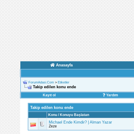
Anasayfa
ForumAdasi.Com
>
Etiketler
Takip edilen konu ende
Kayıt ol
Yardım
Takip edilen konu ende
Konu / Konuyu Başlatan
Michael Ende Kimdir? | Alman Yazar
Zeze