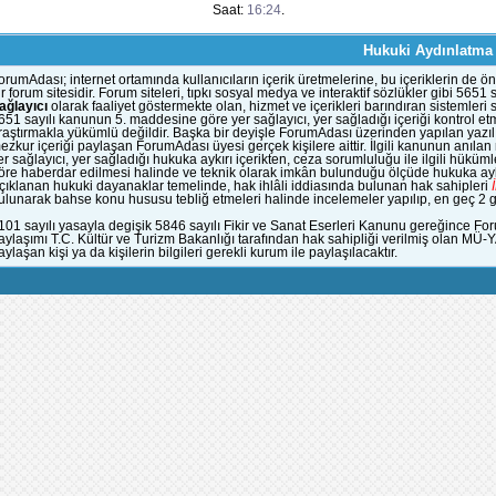
Saat:
16:24
.
Hukuki Aydınlatma
orumAdası; internet ortamında kullanıcıların içerik üretmelerine, bu içeriklerin d
ir forum sitesidir. Forum siteleri, tıpkı sosyal medya ve interaktif sözlükler gibi 56
ağlayıcı
olarak faaliyet göstermekte olan, hizmet ve içerikleri barındıran sistemleri
651 sayılı kanunun 5. maddesine göre yer sağlayıcı, yer sağladığı içeriği kontrol et
raştırmakla yükümlü değildir. Başka bir deyişle ForumAdası üzerinden yapılan yazılı
ezkur içeriği paylaşan ForumAdası üyesi gerçek kişilere aittir. İlgili kanunun anıla
er sağlayıcı, yer sağladığı hukuka aykırı içerikten, ceza sorumluluğu ile ilgili hük
öre haberdar edilmesi halinde ve teknik olarak imkân bulunduğu ölçüde hukuka aykı
çıklanan hukuki dayanaklar temelinde, hak ihlâli iddiasında bulunan hak sahipleri
ulunarak bahse konu hususu tebliğ etmeleri halinde incelemeler yapılıp, en geç 2 gün
101 sayılı yasayla degişik 5846 sayılı Fikir ve Sanat Eserleri Kanunu gereğince Fo
aylaşımı T.C. Kültür ve Turizm Bakanlığı tarafından hak sahipliği verilmiş olan MÜ-
aylaşan kişi ya da kişilerin bilgileri gerekli kurum ile paylaşılacaktır.