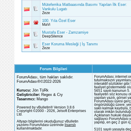
Müteferrika Matbaasında Basımı Yapılan İlk Eser:
Vankulu Lugatı
Zeze
100. Yıla Özel Eser
MaVi
Mustafa Eser - Zamzamiye
DeepSilence
Eser Koruma Mesleği | İş Tanımı
Zeze
Forum Bilgileri
ForumAdası, tüm hakları saklıdır.
ForumAdası; internet or
tutulmaksızın yayımlana
ForumAdası®©2022-2026
interaktif sözlükler gi
faaliyet göstermekte ola
Kurucu:
Jön TüRk
5651 sayılı kanunun 5. 
Geliştiriciler:
Regex & Cry
faaliyetin söz konusu 
yapılan yazılı, görsel 
Tasarımcı:
Mango
ForumAdası üyesi gerçek
öngörüldüğü üzere; yer 
Powered by vBulletin® Version 3.8.6
saklı kalmak kaydıyla,
Copyright ©2000 - 2026, Jelsoft Enterprises
olarak imkân bulunduğu
Ltd.
Açıklanan hukuki dayan
sağlayıcı ForumAdası y
Altyapı bilgilerini okuduğunuz vBulletin
yapılıp, en geç 2 gün iç
yazılımı ForumAdası üzerinde
lisanslı
kullanılmaktadır.
5101 sayılı yasayla deg