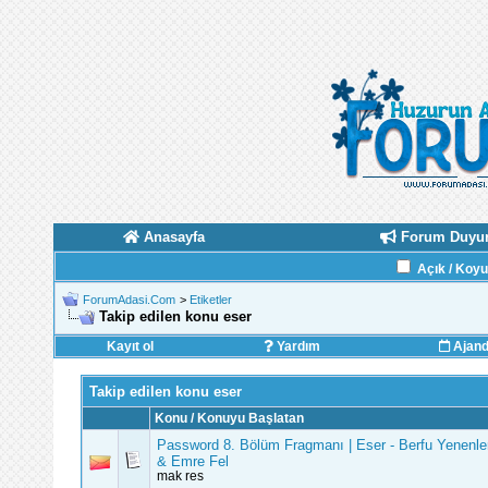
Anasayfa
Forum Duyur
Açık / Koy
ForumAdasi.Com
>
Etiketler
Takip edilen konu eser
Kayıt ol
Yardım
Ajan
Takip edilen konu eser
Konu / Konuyu Başlatan
Password 8. Bölüm Fragmanı | Eser - Berfu Yenenle
& Emre Fel
mak res