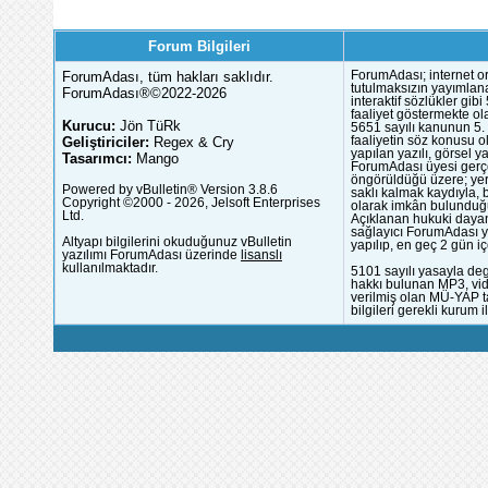
Forum Bilgileri
ForumAdası, tüm hakları saklıdır.
ForumAdası; internet or
tutulmaksızın yayımlana
ForumAdası®©2022-2026
interaktif sözlükler gi
faaliyet göstermekte ola
Kurucu:
Jön TüRk
5651 sayılı kanunun 5. 
Geliştiriciler:
Regex & Cry
faaliyetin söz konusu 
yapılan yazılı, görsel 
Tasarımcı:
Mango
ForumAdası üyesi gerçek
öngörüldüğü üzere; yer 
Powered by vBulletin® Version 3.8.6
saklı kalmak kaydıyla,
Copyright ©2000 - 2026, Jelsoft Enterprises
olarak imkân bulunduğu
Ltd.
Açıklanan hukuki dayan
sağlayıcı ForumAdası y
Altyapı bilgilerini okuduğunuz vBulletin
yapılıp, en geç 2 gün iç
yazılımı ForumAdası üzerinde
lisanslı
kullanılmaktadır.
5101 sayılı yasayla deg
hakkı bulunan MP3, vide
verilmiş olan MÜ-YAP ta
bilgileri gerekli kurum i