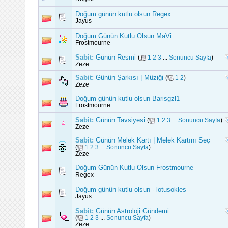
Doğum günün kutlu olsun Regex.
Jayus
Doğum Günün Kutlu Olsun MaVi
Frostmourne
Sabit:
Günün Resmi
(
1
2
3
...
Sonuncu Sayfa
)
Zeze
Sabit:
Günün Şarkısı | Müziği
(
1
2
)
Zeze
Doğum günün kutlu olsun Barisgzl1
Frostmourne
Sabit:
Günün Tavsiyesi
(
1
2
3
...
Sonuncu Sayfa
)
Zeze
Sabit:
Günün Melek Kartı | Melek Kartını Seç
(
1
2
3
...
Sonuncu Sayfa
)
Zeze
Doğum Günün Kutlu Olsun Frostmourne
Regex
Doğum günün kutlu olsun - lotusokles -
Jayus
Sabit:
Günün Astroloji Gündemi
(
1
2
3
...
Sonuncu Sayfa
)
Zeze