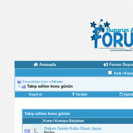
Anasayfa
Forum Duyur
Açık / Koy
ForumAdasi.Com
>
Etiketler
Takip edilen konu günün
Kayıt ol
Yardım
Ajan
Takip edilen konu günün
Konu / Konuyu Başlatan
Doğum Günün Kutlu Olsun Jayus
Regex