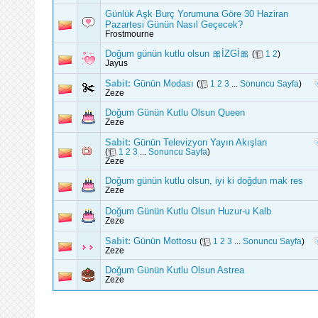
Günlük Aşk Burç Yorumuna Göre 30 Haziran
Pazartesi Günün Nasıl Geçecek?
Frostmourne
Doğum günün kutlu olsun 🎀İZGİ🎀
(
1
2
)
Jayus
Sabit:
Günün Modası
(
1
2
3
...
Sonuncu Sayfa
)
Zeze
Doğum Günün Kutlu Olsun Queen
Zeze
Sabit:
Günün Televizyon Yayın Akışları
(
1
2
3
...
Sonuncu Sayfa
)
Zeze
Doğum günün kutlu olsun, iyi ki doğdun mak res
Zeze
Doğum Günün Kutlu Olsun Huzur-u Kalb
Zeze
Sabit:
Günün Mottosu
(
1
2
3
...
Sonuncu Sayfa
)
Zeze
Doğum Günün Kutlu Olsun Astrea
Zeze