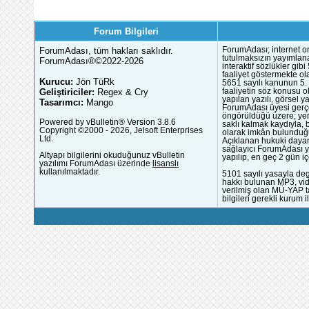
Forum Bilgileri
ForumAdası, tüm hakları saklıdır.
ForumAdası; internet or
tutulmaksızın yayımlana
ForumAdası®©2022-2026
interaktif sözlükler gi
faaliyet göstermekte ola
Kurucu:
Jön TüRk
5651 sayılı kanunun 5. 
Geliştiriciler:
Regex & Cry
faaliyetin söz konusu 
yapılan yazılı, görsel 
Tasarımcı:
Mango
ForumAdası üyesi gerçek
öngörüldüğü üzere; yer 
Powered by vBulletin® Version 3.8.6
saklı kalmak kaydıyla,
Copyright ©2000 - 2026, Jelsoft Enterprises
olarak imkân bulunduğu
Ltd.
Açıklanan hukuki dayan
sağlayıcı ForumAdası y
Altyapı bilgilerini okuduğunuz vBulletin
yapılıp, en geç 2 gün iç
yazılımı ForumAdası üzerinde
lisanslı
kullanılmaktadır.
5101 sayılı yasayla deg
hakkı bulunan MP3, vide
verilmiş olan MÜ-YAP ta
bilgileri gerekli kurum i