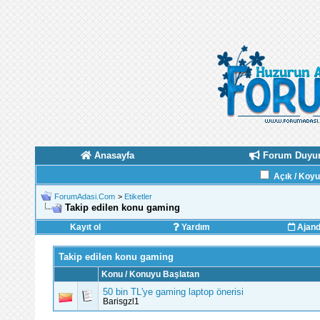
Anasayfa
Forum Duyur
Açık / Koy
ForumAdasi.Com
>
Etiketler
Takip edilen konu gaming
Kayıt ol
Yardım
Ajan
Takip edilen konu gaming
Konu / Konuyu Başlatan
50 bin TL'ye gaming laptop önerisi
Barisgzl1