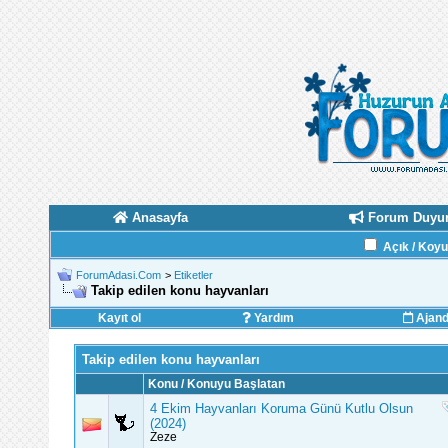
Anasayfa
Forum Duyur
Açık / Koy
ForumAdasi.Com
>
Etiketler
Takip edilen konu hayvanları
Kayıt ol
Yardım
Ajan
Takip edilen konu hayvanları
Konu / Konuyu Başlatan
4 Ekim Hayvanları Koruma Günü Kutlu Olsun
(2024)
Zeze