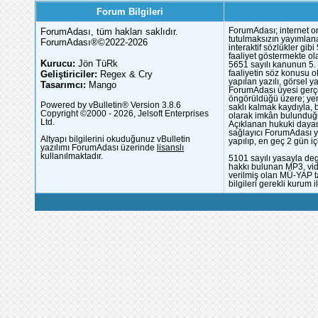
Forum Bilgileri
ForumAdası, tüm hakları saklıdır.
ForumAdası; internet or
tutulmaksızın yayımlana
ForumAdası®©2022-2026
interaktif sözlükler gi
faaliyet göstermekte ola
Kurucu:
Jön TüRk
5651 sayılı kanunun 5. 
Geliştiriciler:
Regex & Cry
faaliyetin söz konusu 
yapılan yazılı, görsel 
Tasarımcı:
Mango
ForumAdası üyesi gerçek
öngörüldüğü üzere; yer 
Powered by vBulletin® Version 3.8.6
saklı kalmak kaydıyla,
Copyright ©2000 - 2026, Jelsoft Enterprises
olarak imkân bulunduğu
Ltd.
Açıklanan hukuki dayan
sağlayıcı ForumAdası y
Altyapı bilgilerini okuduğunuz vBulletin
yapılıp, en geç 2 gün iç
yazılımı ForumAdası üzerinde
lisanslı
kullanılmaktadır.
5101 sayılı yasayla deg
hakkı bulunan MP3, vide
verilmiş olan MÜ-YAP ta
bilgileri gerekli kurum i