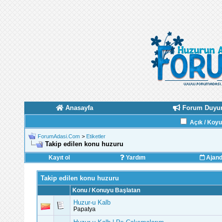
Anasayfa
Forum Duyur
Açık / Koy
ForumAdasi.Com
>
Etiketler
Takip edilen konu huzuru
Kayıt ol
Yardım
Ajan
Takip edilen konu huzuru
Konu / Konuyu Başlatan
Huzur-u Kalb
Papatya