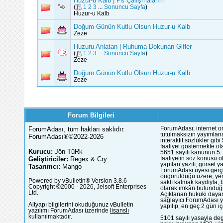
Huzur-u Kalb | Ps Çalışmalarım
(
1
2
3
...
Sonuncu Sayfa
)
Huzur-u Kalb
Doğum Günün Kutlu Olsun Huzur-u Kalb
Zeze
Huzuru Anlatan | Ruhuma Dokunan Gifler
(
1
2
3
...
Sonuncu Sayfa
)
Zeze
Doğum Günün Kutlu Olsun Huzur-u Kalb
Zeze
Forum Bilgileri
ForumAdası, tüm hakları saklıdır.
ForumAdası; internet or
tutulmaksızın yayımlana
ForumAdası®©2022-2026
interaktif sözlükler gi
faaliyet göstermekte ola
Kurucu:
Jön TüRk
5651 sayılı kanunun 5. 
Geliştiriciler:
Regex & Cry
faaliyetin söz konusu 
yapılan yazılı, görsel 
Tasarımcı:
Mango
ForumAdası üyesi gerçek
öngörüldüğü üzere; yer 
Powered by vBulletin® Version 3.8.6
saklı kalmak kaydıyla,
Copyright ©2000 - 2026, Jelsoft Enterprises
olarak imkân bulunduğu
Ltd.
Açıklanan hukuki dayan
sağlayıcı ForumAdası y
Altyapı bilgilerini okuduğunuz vBulletin
yapılıp, en geç 2 gün iç
yazılımı ForumAdası üzerinde
lisanslı
kullanılmaktadır.
5101 sayılı yasayla deg