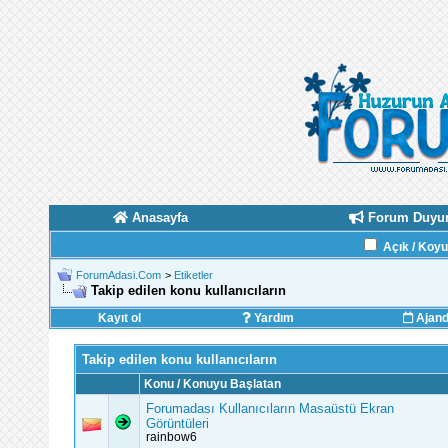
Anasayfa
Forum Duyur
Açık / Koy
ForumAdasi.Com
>
Etiketler
Takip edilen konu kullanıcıların
Kayıt ol
Yardım
Ajan
Takip edilen konu kullanıcıların
Konu / Konuyu Başlatan
Forumadası Kullanıcıların Masaüstü Ekran
Görüntüleri
rainbow6