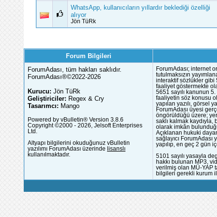
WhatsApp, kullanıcıların yıllardır beklediği özelliği
alıyor
Jön TüRk
Forum Bilgileri
ForumAdası, tüm hakları saklıdır.
ForumAdası; internet or
tutulmaksızın yayımlana
ForumAdası®©2022-2026
interaktif sözlükler gi
faaliyet göstermekte ola
Kurucu:
Jön TüRk
5651 sayılı kanunun 5. 
Geliştiriciler:
Regex & Cry
faaliyetin söz konusu 
yapılan yazılı, görsel 
Tasarımcı:
Mango
ForumAdası üyesi gerçek
öngörüldüğü üzere; yer 
Powered by vBulletin® Version 3.8.6
saklı kalmak kaydıyla,
Copyright ©2000 - 2026, Jelsoft Enterprises
olarak imkân bulunduğu
Ltd.
Açıklanan hukuki dayan
sağlayıcı ForumAdası y
Altyapı bilgilerini okuduğunuz vBulletin
yapılıp, en geç 2 gün iç
yazılımı ForumAdası üzerinde
lisanslı
kullanılmaktadır.
5101 sayılı yasayla deg
hakkı bulunan MP3, vide
verilmiş olan MÜ-YAP ta
bilgileri gerekli kurum i