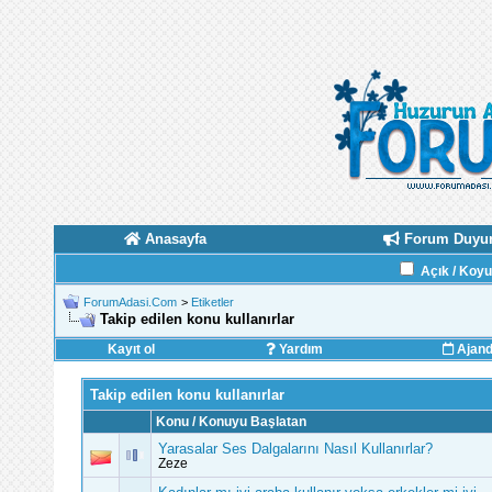
Anasayfa
Forum Duyur
Açık / Koy
ForumAdasi.Com
>
Etiketler
Takip edilen konu kullanırlar
Kayıt ol
Yardım
Ajan
Takip edilen konu kullanırlar
Konu / Konuyu Başlatan
Yarasalar Ses Dalgalarını Nasıl Kullanırlar?
Zeze