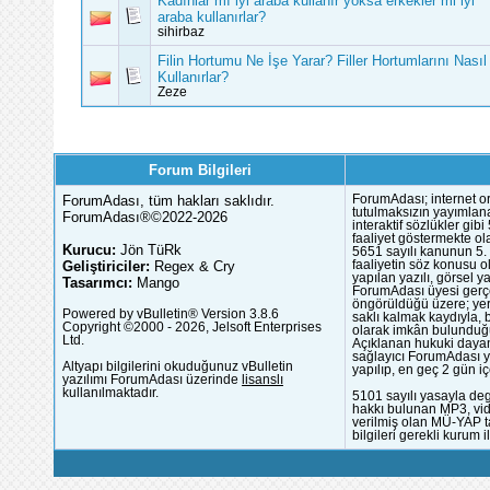
Kadınlar mı iyi araba kullanır yoksa erkekler mi iyi
araba kullanırlar?
sihirbaz
Filin Hortumu Ne İşe Yarar? Filler Hortumlarını Nasıl
Kullanırlar?
Zeze
Forum Bilgileri
ForumAdası, tüm hakları saklıdır.
ForumAdası; internet or
tutulmaksızın yayımlana
ForumAdası®©2022-2026
interaktif sözlükler gi
faaliyet göstermekte ola
Kurucu:
Jön TüRk
5651 sayılı kanunun 5. 
Geliştiriciler:
Regex & Cry
faaliyetin söz konusu 
yapılan yazılı, görsel 
Tasarımcı:
Mango
ForumAdası üyesi gerçek
öngörüldüğü üzere; yer 
Powered by vBulletin® Version 3.8.6
saklı kalmak kaydıyla,
Copyright ©2000 - 2026, Jelsoft Enterprises
olarak imkân bulunduğu
Ltd.
Açıklanan hukuki dayan
sağlayıcı ForumAdası y
Altyapı bilgilerini okuduğunuz vBulletin
yapılıp, en geç 2 gün iç
yazılımı ForumAdası üzerinde
lisanslı
kullanılmaktadır.
5101 sayılı yasayla deg
hakkı bulunan MP3, vide
verilmiş olan MÜ-YAP ta
bilgileri gerekli kurum i