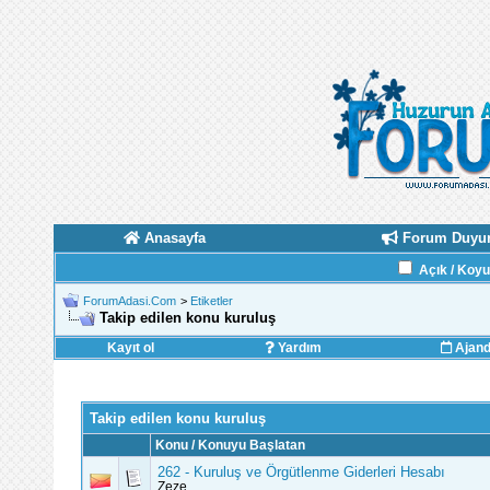
Anasayfa
Forum Duyur
Açık / Koy
ForumAdasi.Com
>
Etiketler
Takip edilen konu kuruluş
Kayıt ol
Yardım
Ajan
Takip edilen konu kuruluş
Konu / Konuyu Başlatan
262 - Kuruluş ve Örgütlenme Giderleri Hesabı
Zeze