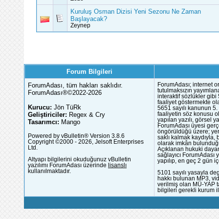
Kuruluş Osman Dizisi Yeni Sezonu Ne Zaman
Başlayacak?
Zeynep
Forum Bilgileri
ForumAdası, tüm hakları saklıdır.
ForumAdası; internet or
tutulmaksızın yayımlana
ForumAdası®©2022-2026
interaktif sözlükler gi
faaliyet göstermekte ola
Kurucu:
Jön TüRk
5651 sayılı kanunun 5. 
Geliştiriciler:
Regex & Cry
faaliyetin söz konusu 
yapılan yazılı, görsel 
Tasarımcı:
Mango
ForumAdası üyesi gerçek
öngörüldüğü üzere; yer 
Powered by vBulletin® Version 3.8.6
saklı kalmak kaydıyla,
Copyright ©2000 - 2026, Jelsoft Enterprises
olarak imkân bulunduğu
Ltd.
Açıklanan hukuki dayan
sağlayıcı ForumAdası y
Altyapı bilgilerini okuduğunuz vBulletin
yapılıp, en geç 2 gün iç
yazılımı ForumAdası üzerinde
lisanslı
kullanılmaktadır.
5101 sayılı yasayla deg
hakkı bulunan MP3, vide
verilmiş olan MÜ-YAP ta
bilgileri gerekli kurum i